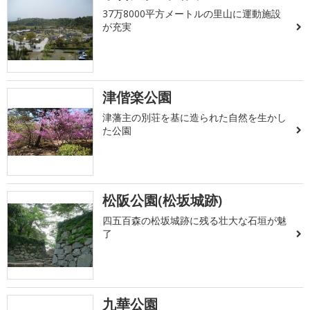
37万8000平方メートルの里山に運動施設
が充実
津偕楽公園
津藩主の別荘を基に造られた自然を生かし
た公園
松阪公園(松坂城跡)
四五百森の松坂城跡に残る壮大な石垣が魅
了
九華公園