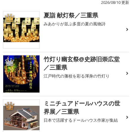
2026/08/10 更新
夏詣 献灯祭／三重県
1
みあかりが並ぶ多度の夏の風物詩
竹灯り幽玄祭@史跡旧崇広堂
2
／三重県
江戸時代の藩校を彩る渾身の竹灯り
ミニチュアドールハウスの世
3
界展／三重県
日本で活躍するドールハウス作家が集結