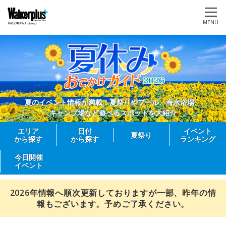
MENU
夏のイベント情報が満載！夏祭りやプール、海水浴場、
キャンプ場など遊べるスポットを大紹介
エリア
日付
イベント
夏祭り
から探す
から探す
ランキング
今日開催
イベント
2026年情報へ順次更新しておりますが一部、昨年の情
報もございます。予めご了承ください。