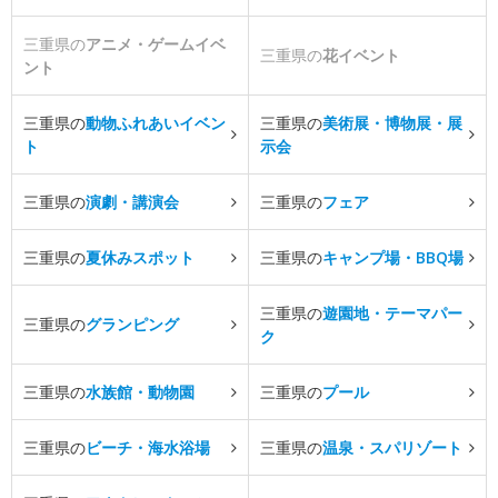
三重県の
アニメ・ゲームイベ
三重県の
花イベント
ント
三重県の
動物ふれあいイベン
三重県の
美術展・博物展・展
ト
示会
三重県の
演劇・講演会
三重県の
フェア
三重県の
夏休みスポット
三重県の
キャンプ場・BBQ場
三重県の
遊園地・テーマパー
三重県の
グランピング
ク
三重県の
水族館・動物園
三重県の
プール
三重県の
ビーチ・海水浴場
三重県の
温泉・スパリゾート