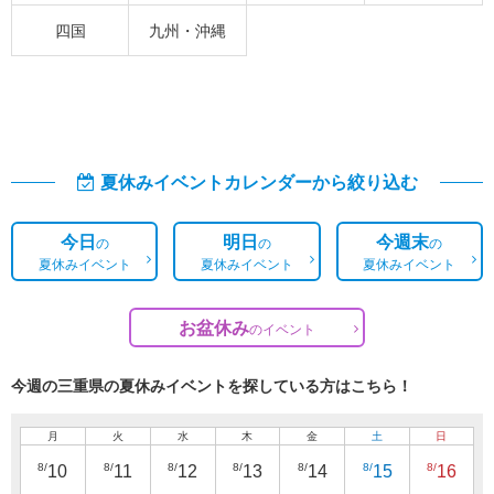
四国
九州・沖縄
夏休みイベントカレンダーから絞り込む
今日
明日
今週末
の
の
の
夏休みイベント
夏休みイベント
夏休みイベント
お盆休み
の
イベント
今週の三重県の夏休みイベントを探している方はこちら！
月
火
水
木
金
土
日
8/
8/
8/
8/
8/
8/
8/
10
11
12
13
14
15
16