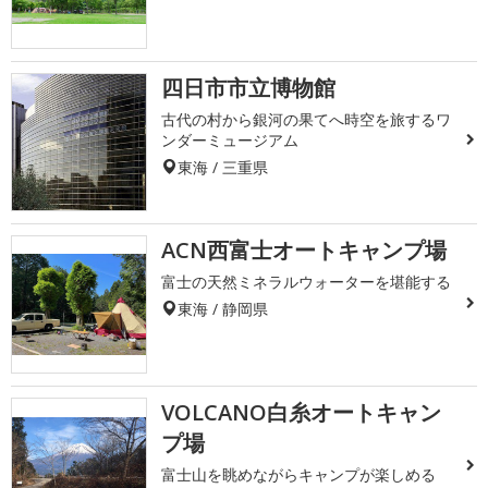
四日市市立博物館
古代の村から銀河の果てへ時空を旅するワ
ンダーミュージアム
東海 / 三重県
ACN西富士オートキャンプ場
富士の天然ミネラルウォーターを堪能する
東海 / 静岡県
VOLCANO白糸オートキャン
プ場
富士山を眺めながらキャンプが楽しめる