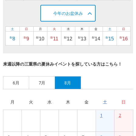
今年のお盆休み
土
日
月
火
水
木
金
土
日
8/
8/
8/
8/
8/
8/
8/
8/
8/
8
9
10
11
12
13
14
15
16
来週以降の三重県の夏休みイベントを探している方はこちら！
6月
7月
8月
月
火
水
木
金
土
日
1
2