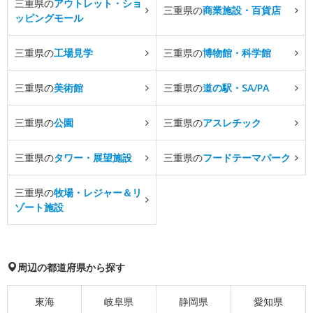
三重県の
アウトレット・ショ
三重県の
商業施設・百貨店
ッピングモール
三重県の
工場見学
三重県の
博物館・科学館
三重県の
美術館
三重県の
道の駅・SA/PA
三重県の
公園
三重県の
アスレチック
三重県の
タワー・展望施設
三重県の
フードテーマパーク
三重県の
牧場・レジャー＆リ
ゾート施設
周辺の都道府県から探す
東海
岐阜県
静岡県
愛知県