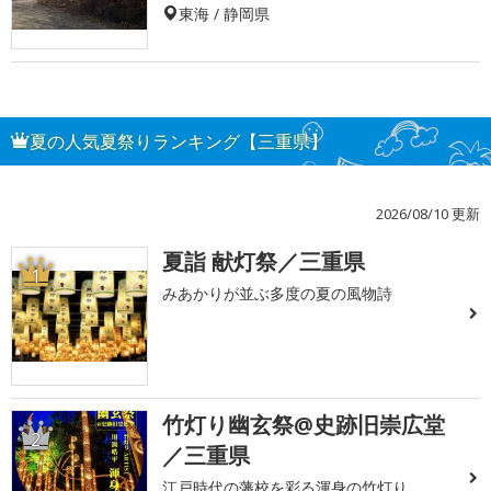
東海 / 静岡県
夏の人気夏祭りランキング【三重県】
2026/08/10 更新
夏詣 献灯祭／三重県
1
みあかりが並ぶ多度の夏の風物詩
竹灯り幽玄祭@史跡旧崇広堂
2
／三重県
江戸時代の藩校を彩る渾身の竹灯り