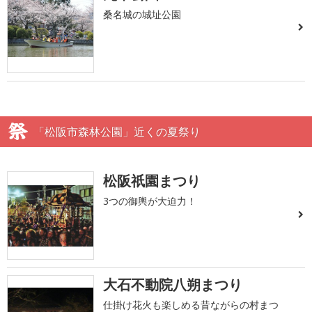
桑名城の城址公園
「松阪市森林公園」近くの夏祭り
松阪祇園まつり
3つの御輿が大迫力！
大石不動院八朔まつり
仕掛け花火も楽しめる昔ながらの村まつ