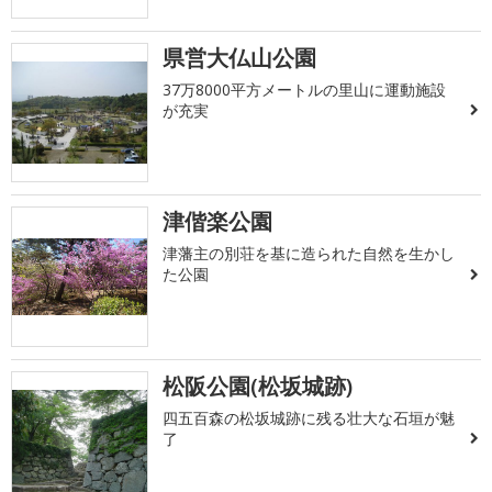
県営大仏山公園
37万8000平方メートルの里山に運動施設
が充実
津偕楽公園
津藩主の別荘を基に造られた自然を生かし
た公園
松阪公園(松坂城跡)
四五百森の松坂城跡に残る壮大な石垣が魅
了