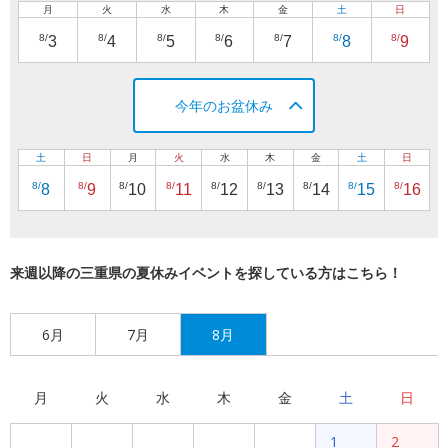
月
火
水
木
金
土
日
8/
8/
8/
8/
8/
8/
8/
3
4
5
6
7
8
9
今年のお盆休み
土
日
月
火
水
木
金
土
日
8/
8/
8/
8/
8/
8/
8/
8/
8/
8
9
10
11
12
13
14
15
16
来週以降の三重県の夏休みイベントを探している方はこちら！
6月
7月
8月
月
火
水
木
金
土
日
1
2