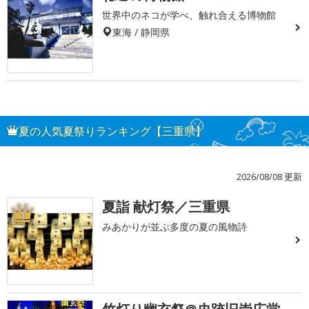
世界中のネコが学べ、触れ合える博物館
東海 / 静岡県
夏の人気夏祭りランキング【三重県】
2026/08/08 更新
夏詣 献灯祭／三重県
1
みあかりが並ぶ多度の夏の風物詩