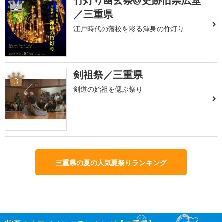
竹灯り幽玄祭@史跡旧崇広堂
2
／三重県
江戸時代の藩校を彩る渾身の竹灯り
剣祖祭／三重県
3
剣道の始祖を偲ぶ祭り
三重県の夏の人気夏祭りランキング