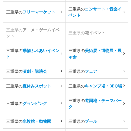
三重県の
コンサート・音楽イ
三重県の
フリーマーケット
ベント
三重県の
アニメ・ゲームイベ
三重県の
花イベント
ント
三重県の
動物ふれあいイベン
三重県の
美術展・博物展・展
ト
示会
三重県の
演劇・講演会
三重県の
フェア
三重県の
夏休みスポット
三重県の
キャンプ場・BBQ場
三重県の
遊園地・テーマパー
三重県の
グランピング
ク
三重県の
水族館・動物園
三重県の
プール