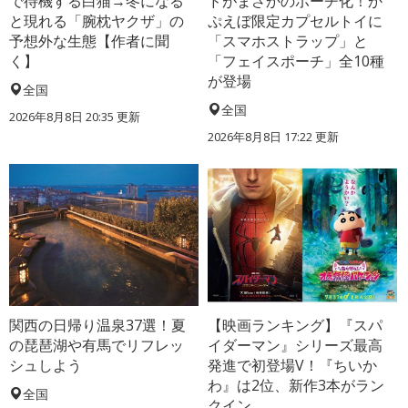
で待機する白猫→冬になる
ドがまさかのポーチ化！か
と現れる「腕枕ヤクザ」の
ぷえぼ限定カプセルトイに
予想外な生態【作者に聞
「スマホストラップ」と
く】
「フェイスポーチ」全10種
が登場
全国
全国
2026年8月8日 20:35
更新
2026年8月8日 17:22
更新
関西の日帰り温泉37選！夏
【映画ランキング】『スパ
の琵琶湖や有馬でリフレッ
イダーマン』シリーズ最高
シュしよう
発進で初登場V！『ちいか
わ』は2位、新作3本がラン
全国
クイン