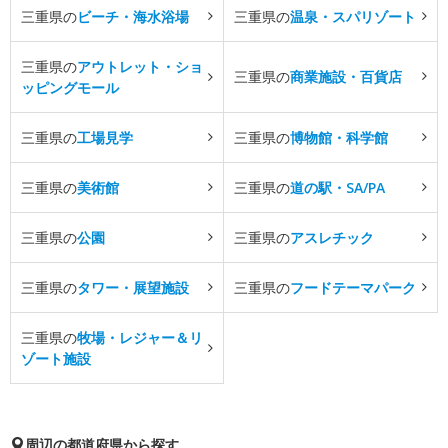
三重県の
ビーチ・海水浴場
三重県の
温泉・スパリゾート
三重県の
アウトレット・ショ
三重県の
商業施設・百貨店
ッピングモール
三重県の
工場見学
三重県の
博物館・科学館
三重県の
美術館
三重県の
道の駅・SA/PA
三重県の
公園
三重県の
アスレチック
三重県の
タワー・展望施設
三重県の
フードテーマパーク
三重県の
牧場・レジャー＆リ
ゾート施設
周辺の都道府県から探す