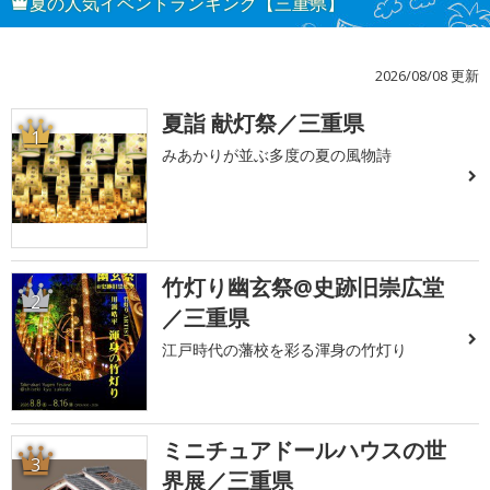
夏の人気イベントランキング【三重県】
2026/08/08 更新
夏詣 献灯祭／三重県
1
みあかりが並ぶ多度の夏の風物詩
竹灯り幽玄祭@史跡旧崇広堂
2
／三重県
江戸時代の藩校を彩る渾身の竹灯り
ミニチュアドールハウスの世
3
界展／三重県