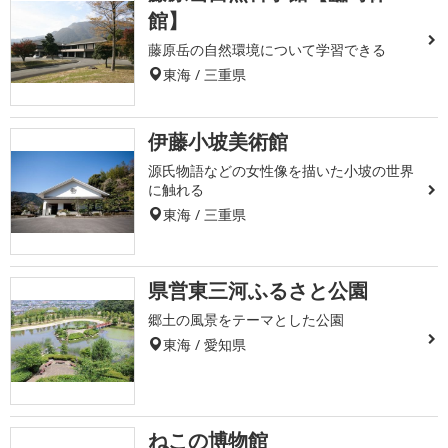
館】
藤原岳の自然環境について学習できる
東海 / 三重県
伊藤小坡美術館
源氏物語などの女性像を描いた小坡の世界
に触れる
東海 / 三重県
県営東三河ふるさと公園
郷土の風景をテーマとした公園
東海 / 愛知県
ねこの博物館