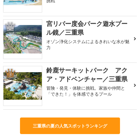
挑戦
宮リバー度会パーク遊水プー
2
ル鏡／三重県
オゾン浄化システムによるきれいな水が魅
力
鈴鹿サーキットパーク アク
3
ア・アドベンチャー／三重県
冒険・発見・体験に挑戦。家族や仲間と
「できた！」を体感できるプール
三重県の夏の人気スポットランキング