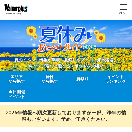
MENU
夏のイベント情報が満載！夏祭りやプール、海水浴場、
キャンプ場など遊べるスポットを大紹介
エリア
日付
イベント
夏祭り
から探す
から探す
ランキング
今日開催
イベント
2026年情報へ順次更新しておりますが一部、昨年の情
報もございます。予めご了承ください。