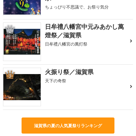
ちょっぴり不思議で、お祭り気分
日牟禮八幡宮中元みあかし萬
2
燈祭／滋賀県
日牟禮八幡宮の萬灯祭
火振り祭／滋賀県
3
天下の奇祭
滋賀県の夏の人気夏祭りランキング