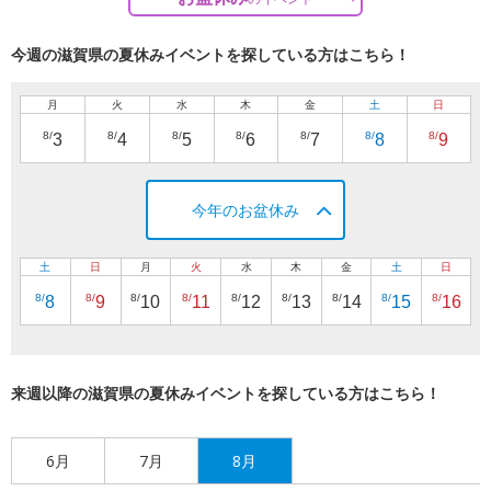
今週の滋賀県の夏休みイベントを探している方はこちら！
月
火
水
木
金
土
日
8/
8/
8/
8/
8/
8/
8/
3
4
5
6
7
8
9
今年のお盆休み
土
日
月
火
水
木
金
土
日
8/
8/
8/
8/
8/
8/
8/
8/
8/
8
9
10
11
12
13
14
15
16
来週以降の滋賀県の夏休みイベントを探している方はこちら！
6月
7月
8月