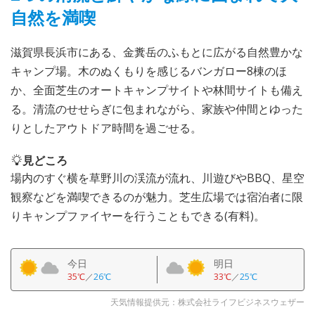
自然を満喫
滋賀県長浜市にある、金糞岳のふもとに広がる自然豊かな
キャンプ場。木のぬくもりを感じるバンガロー8棟のほ
か、全面芝生のオートキャンプサイトや林間サイトも備え
る。清流のせせらぎに包まれながら、家族や仲間とゆった
りとしたアウトドア時間を過ごせる。
見どころ
場内のすぐ横を草野川の渓流が流れ、川遊びやBBQ、星空
観察などを満喫できるのが魅力。芝生広場では宿泊者に限
りキャンプファイヤーを行うこともできる(有料)。
今日
明日
35℃
／
26℃
33℃
／
25℃
天気情報提供元：株式会社ライフビジネスウェザー