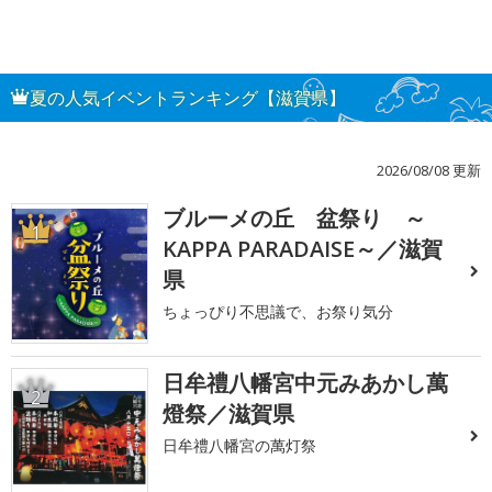
夏の人気イベントランキング【滋賀県】
2026/08/08 更新
ブルーメの丘 盆祭り ～
1
KAPPA PARADAISE～／滋賀
県
ちょっぴり不思議で、お祭り気分
日牟禮八幡宮中元みあかし萬
2
燈祭／滋賀県
日牟禮八幡宮の萬灯祭