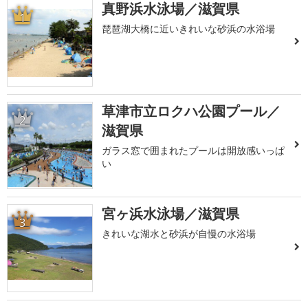
真野浜水泳場／滋賀県
1
琵琶湖大橋に近いきれいな砂浜の水浴場
草津市立ロクハ公園プール／
2
滋賀県
ガラス窓で囲まれたプールは開放感いっぱ
い
宮ヶ浜水泳場／滋賀県
3
きれいな湖水と砂浜が自慢の水浴場