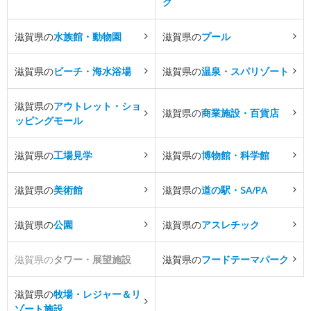
ク
滋賀県の
水族館・動物園
滋賀県の
プール
滋賀県の
ビーチ・海水浴場
滋賀県の
温泉・スパリゾート
滋賀県の
アウトレット・ショ
滋賀県の
商業施設・百貨店
ッピングモール
滋賀県の
工場見学
滋賀県の
博物館・科学館
滋賀県の
美術館
滋賀県の
道の駅・SA/PA
滋賀県の
公園
滋賀県の
アスレチック
滋賀県の
タワー・展望施設
滋賀県の
フードテーマパーク
滋賀県の
牧場・レジャー＆リ
ゾート施設