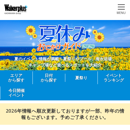
MENU
夏のイベント情報が満載！夏祭りやプール、海水浴場、
キャンプ場など遊べるスポットを大紹介
エリア
日付
イベント
夏祭り
から探す
から探す
ランキング
今日開催
イベント
2026年情報へ順次更新しておりますが一部、昨年の情
報もございます。予めご了承ください。