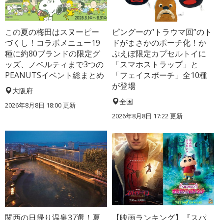
この夏の梅田はスヌーピー
ピングーの“トラウマ回”のト
づくし！コラボメニュー19
ドがまさかのポーチ化！か
種に約80ブランドの限定グ
ぷえぼ限定カプセルトイに
ッズ、ノベルティまで3つの
「スマホストラップ」と
PEANUTSイベント総まとめ
「フェイスポーチ」全10種
が登場
大阪府
全国
2026年8月8日 18:00
更新
2026年8月8日 17:22
更新
関西の日帰り温泉37選！夏
【映画ランキング】『スパ