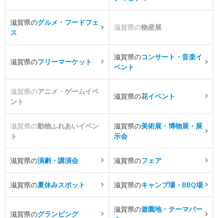
滋賀県の
グルメ・フードフェ
滋賀県の
物産展
ス
滋賀県の
コンサート・音楽イ
滋賀県の
フリーマーケット
ベント
滋賀県の
アニメ・ゲームイベ
滋賀県の
花イベント
ント
滋賀県の
動物ふれあいイベン
滋賀県の
美術展・博物展・展
ト
示会
滋賀県の
演劇・講演会
滋賀県の
フェア
滋賀県の
夏休みスポット
滋賀県の
キャンプ場・BBQ場
滋賀県の
遊園地・テーマパー
滋賀県の
グランピング