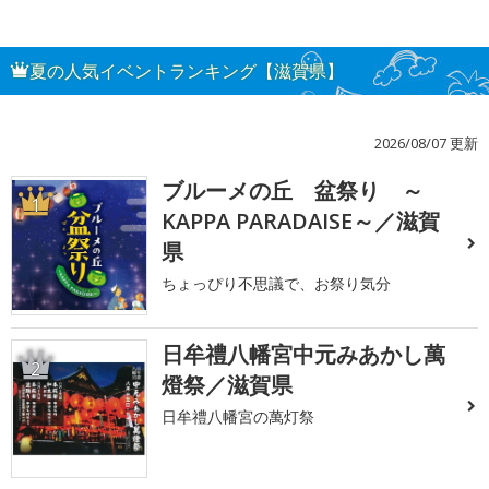
夏の人気イベントランキング【滋賀県】
2026/08/07 更新
ブルーメの丘 盆祭り ～
1
KAPPA PARADAISE～／滋賀
県
ちょっぴり不思議で、お祭り気分
日牟禮八幡宮中元みあかし萬
2
燈祭／滋賀県
日牟禮八幡宮の萬灯祭