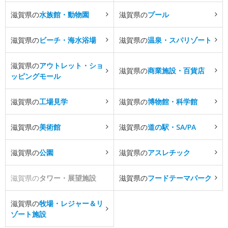
滋賀県の
水族館・動物園
滋賀県の
プール
滋賀県の
ビーチ・海水浴場
滋賀県の
温泉・スパリゾート
滋賀県の
アウトレット・ショ
滋賀県の
商業施設・百貨店
ッピングモール
滋賀県の
工場見学
滋賀県の
博物館・科学館
滋賀県の
美術館
滋賀県の
道の駅・SA/PA
滋賀県の
公園
滋賀県の
アスレチック
滋賀県の
タワー・展望施設
滋賀県の
フードテーマパーク
滋賀県の
牧場・レジャー＆リ
ゾート施設