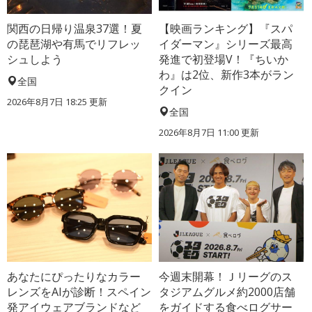
関西の日帰り温泉37選！夏
【映画ランキング】『スパ
の琵琶湖や有馬でリフレッ
イダーマン』シリーズ最高
シュしよう
発進で初登場V！『ちいか
わ』は2位、新作3本がラン
全国
クイン
2026年8月7日 18:25
更新
全国
2026年8月7日 11:00
更新
あなたにぴったりなカラー
今週末開幕！Ｊリーグのス
レンズをAIが診断！スペイン
タジアムグルメ約2000店舗
発アイウェアブランドなど
をガイドする食べログサー