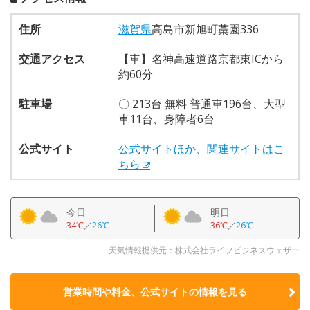
住所
滋賀県
高島市新旭町藁園336
交通アクセス
【車】名神高速道路京都東ICから
約60分
駐車場
〇 213台 無料 普通車196台、大型
車11台、身障者6台
公式サイト
公式サイトほか、関連サイトはこ
ちら
今日
明日
34℃
／
26℃
36℃
／
26℃
天気情報提供元：株式会社ライフビジネスウェザー
営業時間や料金、公式サイトの
情報を見る