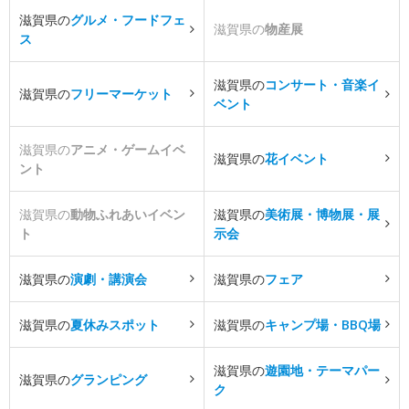
滋賀県の
グルメ・フードフェ
滋賀県の
物産展
ス
滋賀県の
コンサート・音楽イ
滋賀県の
フリーマーケット
ベント
滋賀県の
アニメ・ゲームイベ
滋賀県の
花イベント
ント
滋賀県の
動物ふれあいイベン
滋賀県の
美術展・博物展・展
ト
示会
滋賀県の
演劇・講演会
滋賀県の
フェア
滋賀県の
夏休みスポット
滋賀県の
キャンプ場・BBQ場
滋賀県の
遊園地・テーマパー
滋賀県の
グランピング
ク