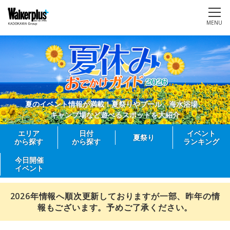
MENU
夏のイベント情報が満載！夏祭りやプール、海水浴場、
キャンプ場など遊べるスポットを大紹介
エリア
日付
イベント
夏祭り
から探す
から探す
ランキング
今日開催
イベント
2026年情報へ順次更新しておりますが一部、昨年の情
報もございます。予めご了承ください。