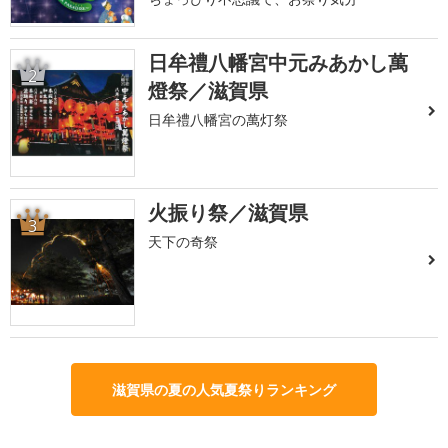
日牟禮八幡宮中元みあかし萬
2
燈祭／滋賀県
日牟禮八幡宮の萬灯祭
火振り祭／滋賀県
3
天下の奇祭
滋賀県の夏の人気夏祭りランキング