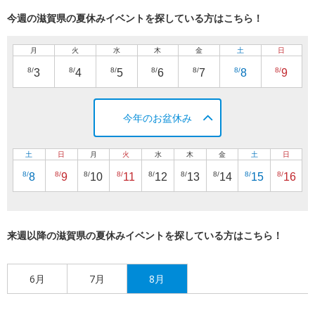
今週の滋賀県の夏休みイベントを探している方はこちら！
月
火
水
木
金
土
日
8/
8/
8/
8/
8/
8/
8/
3
4
5
6
7
8
9
今年のお盆休み
土
日
月
火
水
木
金
土
日
8/
8/
8/
8/
8/
8/
8/
8/
8/
8
9
10
11
12
13
14
15
16
来週以降の滋賀県の夏休みイベントを探している方はこちら！
6月
7月
8月