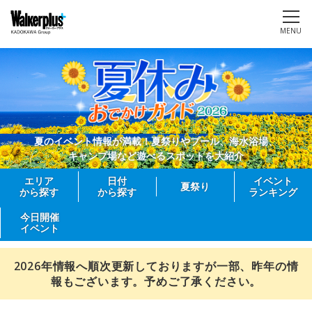
MENU
夏のイベント情報が満載！夏祭りやプール、海水浴場、
キャンプ場など遊べるスポットを大紹介
エリア
日付
イベント
夏祭り
から探す
から探す
ランキング
今日開催
イベント
2026年情報へ順次更新しておりますが一部、昨年の情
報もございます。予めご了承ください。