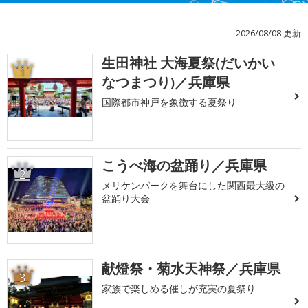
2026/08/08 更新
生田神社 大海夏祭(だいかい
1
なつまつり)／兵庫県
国際都市神戸を象徴する夏祭り
こうべ海の盆踊り／兵庫県
2
メリケンパークを舞台にした関西最大級の
盆踊り大会
献燈祭・菊水天神祭／兵庫県
3
家族で楽しめる催しが充実の夏祭り