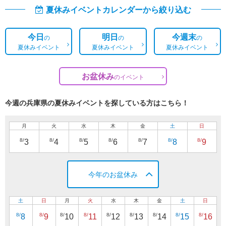
夏休みイベントカレンダーから絞り込む
今日
明日
今週末
の
の
の
夏休みイベント
夏休みイベント
夏休みイベント
お盆休み
の
イベント
今週の兵庫県の夏休みイベントを探している方はこちら！
月
火
水
木
金
土
日
8/
8/
8/
8/
8/
8/
8/
3
4
5
6
7
8
9
今年のお盆休み
土
日
月
火
水
木
金
土
日
8/
8/
8/
8/
8/
8/
8/
8/
8/
8
9
10
11
12
13
14
15
16