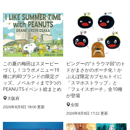
この夏の梅田はスヌーピー
ピングーの“トラウマ回”のト
づくし！コラボメニュー19
ドがまさかのポーチ化！か
種に約80ブランドの限定グ
ぷえぼ限定カプセルトイに
ッズ、ノベルティまで3つの
「スマホストラップ」と
PEANUTSイベント総まとめ
「フェイスポーチ」全10種
が登場
大阪府
全国
2026年8月8日 18:00
更新
2026年8月8日 17:22
更新