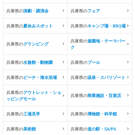
兵庫県の
演劇・講演会
兵庫県の
フェア
兵庫県の
夏休みスポット
兵庫県の
キャンプ場・BBQ場
兵庫県の
遊園地・テーマパー
兵庫県の
グランピング
ク
兵庫県の
水族館・動物園
兵庫県の
プール
兵庫県の
ビーチ・海水浴場
兵庫県の
温泉・スパリゾート
兵庫県の
アウトレット・ショ
兵庫県の
商業施設・百貨店
ッピングモール
兵庫県の
工場見学
兵庫県の
博物館・科学館
兵庫県の
美術館
兵庫県の
道の駅・SA/PA