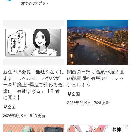
おでかけスポット
新任PTA会長「無駄をなくし
関西の日帰り温泉33選！夏
ます」→ベルマークやバザ
の琵琶湖や有馬でリフレッ
ーを即廃止!?爆速で終わる会
シュしよう
議に「有能すぎる」【作者
全国
に聞く】
2026年8月9日 17:28
更新
全国
2026年8月9日 18:13
更新