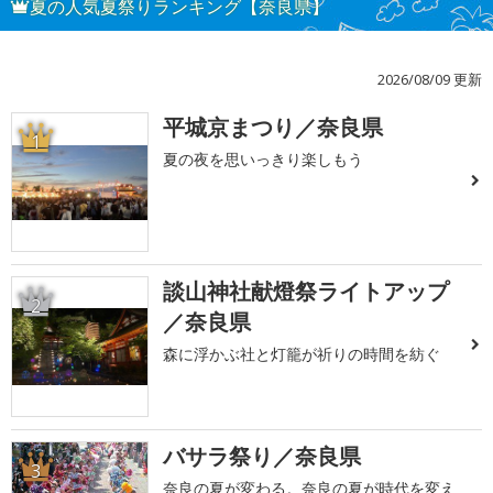
夏の人気夏祭りランキング【奈良県】
2026/08/09 更新
平城京まつり／奈良県
1
夏の夜を思いっきり楽しもう
談山神社献燈祭ライトアップ
2
／奈良県
森に浮かぶ社と灯籠が祈りの時間を紡ぐ
バサラ祭り／奈良県
3
奈良の夏が変わる。奈良の夏が時代を変え