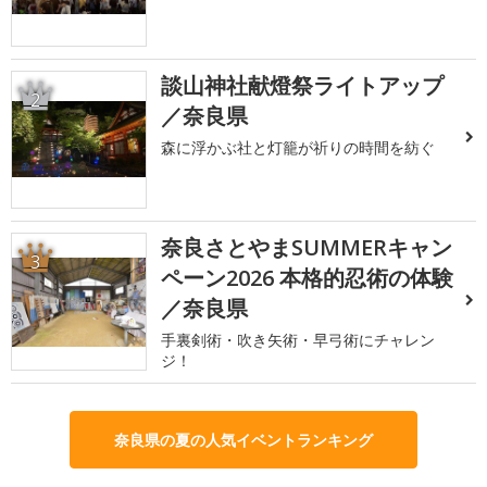
談山神社献燈祭ライトアップ
2
／奈良県
森に浮かぶ社と灯籠が祈りの時間を紡ぐ
奈良さとやまSUMMERキャン
3
ペーン2026 本格的忍術の体験
／奈良県
手裏剣術・吹き矢術・早弓術にチャレン
ジ！
奈良県の夏の人気イベントランキング