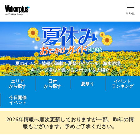
MENU
夏のイベント情報が満載！夏祭りやプール、海水浴場、
キャンプ場など遊べるスポットを大紹介
エリア
日付
イベント
夏祭り
から探す
から探す
ランキング
今日開催
イベント
2026年情報へ順次更新しておりますが一部、昨年の情
報もございます。予めご了承ください。