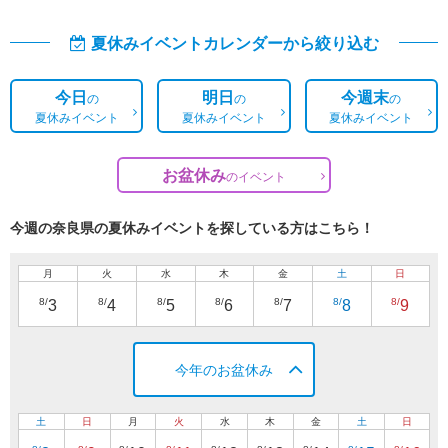
夏休みイベントカレンダーから絞り込む
今日
明日
今週末
の
の
の
夏休みイベント
夏休みイベント
夏休みイベント
お盆休み
の
イベント
今週の奈良県の夏休みイベントを探している方はこちら！
月
火
水
木
金
土
日
8/
8/
8/
8/
8/
8/
8/
3
4
5
6
7
8
9
今年のお盆休み
土
日
月
火
水
木
金
土
日