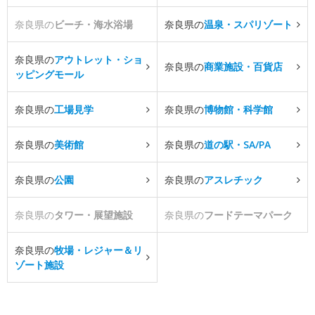
奈良県の
ビーチ・海水浴場
奈良県の
温泉・スパリゾート
奈良県の
アウトレット・ショ
奈良県の
商業施設・百貨店
ッピングモール
奈良県の
工場見学
奈良県の
博物館・科学館
奈良県の
美術館
奈良県の
道の駅・SA/PA
奈良県の
公園
奈良県の
アスレチック
奈良県の
タワー・展望施設
奈良県の
フードテーマパーク
奈良県の
牧場・レジャー＆リ
ゾート施設