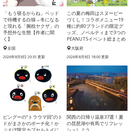
「もう寝るからね」ベッド
この夏の梅田はスヌーピー
で待機する白猫→冬になる
づくし！コラボメニュー19
と現れる「腕枕ヤクザ」の
種に約80ブランドの限定グ
予想外な生態【作者に聞
ッズ、ノベルティまで3つの
く】
PEANUTSイベント総まとめ
全国
大阪府
2026年8月8日 20:35
更新
2026年8月8日 18:00
更新
ピングーの“トラウマ回”のト
関西の日帰り温泉37選！夏
ドがまさかのポーチ化！か
の琵琶湖や有馬でリフレッ
ぷえぼ限定カプセルトイに
シュしよう