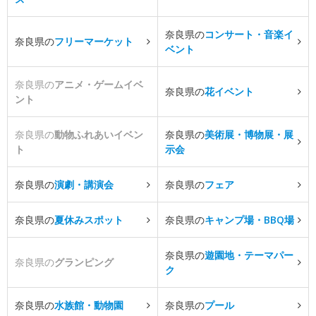
奈良県の
コンサート・音楽イ
奈良県の
フリーマーケット
ベント
奈良県の
アニメ・ゲームイベ
奈良県の
花イベント
ント
奈良県の
動物ふれあいイベン
奈良県の
美術展・博物展・展
ト
示会
奈良県の
演劇・講演会
奈良県の
フェア
奈良県の
夏休みスポット
奈良県の
キャンプ場・BBQ場
奈良県の
遊園地・テーマパー
奈良県の
グランピング
ク
奈良県の
水族館・動物園
奈良県の
プール