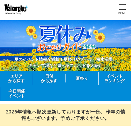
MENU
夏のイベント情報が満載！夏祭りやプール、海水浴場、
キャンプ場など遊べるスポットを大紹介
エリア
日付
イベント
夏祭り
から探す
から探す
ランキング
今日開催
イベント
2026年情報へ順次更新しておりますが一部、昨年の情
報もございます。予めご了承ください。