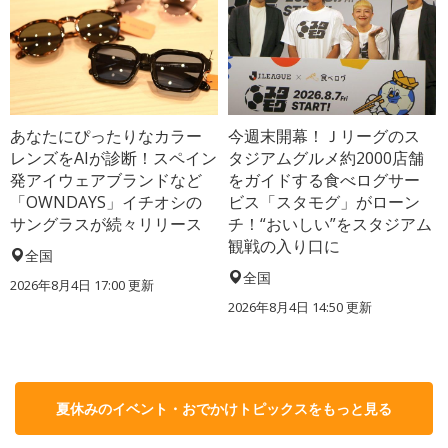
あなたにぴったりなカラー
今週末開幕！Ｊリーグのス
レンズをAIが診断！スペイン
タジアムグルメ約2000店舗
発アイウェアブランドなど
をガイドする食べログサー
「OWNDAYS」イチオシの
ビス「スタモグ」がローン
サングラスが続々リリース
チ！“おいしい”をスタジアム
観戦の入り口に
全国
全国
2026年8月4日 17:00
更新
2026年8月4日 14:50
更新
夏休みのイベント・おでかけトピックスをもっと見る