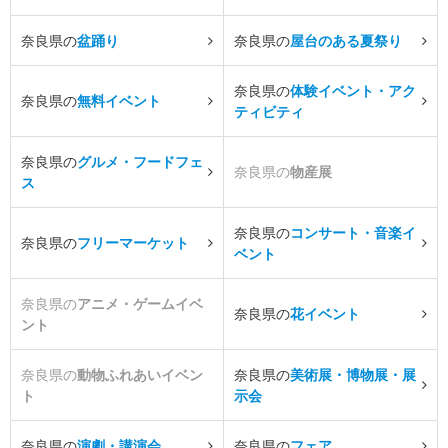
奈良県の
盆踊り
奈良県の
屋台のある夏祭り
奈良県の
体験イベント・アク
奈良県の
無料イベント
ティビティ
奈良県の
グルメ・フードフェ
奈良県の
物産展
ス
奈良県の
コンサート・音楽イ
奈良県の
フリーマーケット
ベント
奈良県の
アニメ・ゲームイベ
奈良県の
花イベント
ント
奈良県の
動物ふれあいイベン
奈良県の
美術展・博物展・展
ト
示会
奈良県の
演劇・講演会
奈良県の
フェア