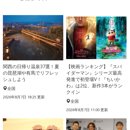
関西の日帰り温泉37選！夏
【映画ランキング】『スパ
の琵琶湖や有馬でリフレッ
イダーマン』シリーズ最高
シュしよう
発進で初登場V！『ちいか
わ』は2位、新作3本がラン
全国
クイン
2026年8月7日 18:25
更新
全国
2026年8月7日 11:00
更新