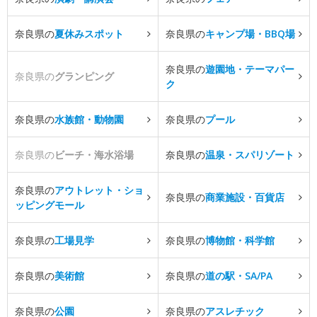
奈良県の
夏休みスポット
奈良県の
キャンプ場・BBQ場
奈良県の
遊園地・テーマパー
奈良県の
グランピング
ク
奈良県の
水族館・動物園
奈良県の
プール
奈良県の
ビーチ・海水浴場
奈良県の
温泉・スパリゾート
奈良県の
アウトレット・ショ
奈良県の
商業施設・百貨店
ッピングモール
奈良県の
工場見学
奈良県の
博物館・科学館
奈良県の
美術館
奈良県の
道の駅・SA/PA
奈良県の
公園
奈良県の
アスレチック