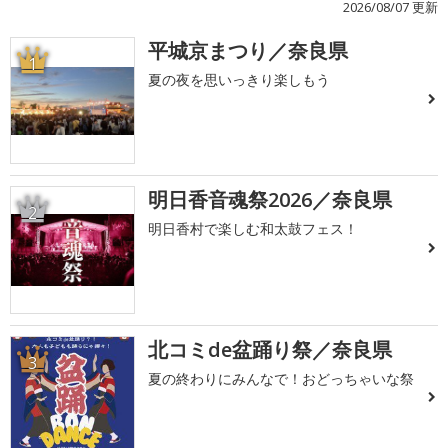
2026/08/07 更新
平城京まつり／奈良県
1
夏の夜を思いっきり楽しもう
明日香音魂祭2026／奈良県
2
明日香村で楽しむ和太鼓フェス！
北コミde盆踊り祭／奈良県
3
夏の終わりにみんなで！おどっちゃいな祭