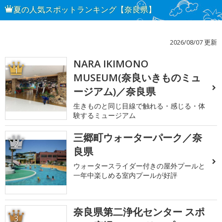
夏の人気スポットランキング【奈良県】
2026/08/07 更新
NARA IKIMONO
1
MUSEUM(奈良いきものミュ
ージアム)／奈良県
生きものと同じ目線で触れる・感じる・体
験するミュージアム
三郷町ウォーターパーク／奈
2
良県
ウォータースライダー付きの屋外プールと
一年中楽しめる室内プールが好評
奈良県第二浄化センター スポ
3