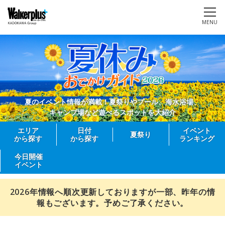
MENU
夏のイベント情報が満載！夏祭りやプール、海水浴場、
キャンプ場など遊べるスポットを大紹介
エリア
日付
イベント
夏祭り
から探す
から探す
ランキング
今日開催
イベント
2026年情報へ順次更新しておりますが一部、昨年の情
報もございます。予めご了承ください。