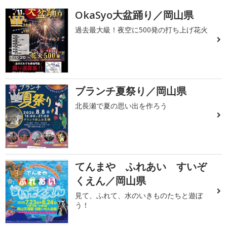
OkaSyo大盆踊り／岡山県
1
過去最大級！夜空に500発の打ち上げ花火
ブランチ夏祭り／岡山県
2
北長瀬で夏の思い出を作ろう
てんまや ふれあい すいぞ
3
くえん／岡山県
見て、ふれて、水のいきものたちと遊ぼ
う！