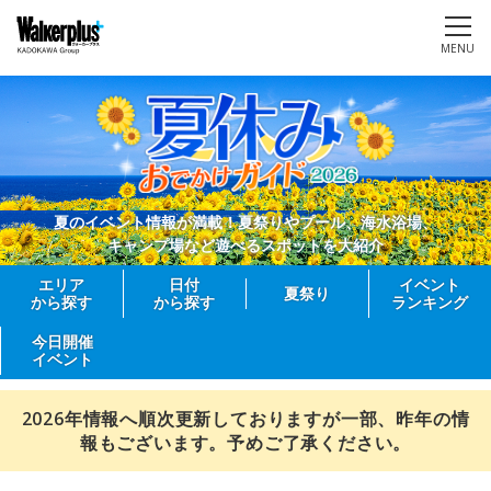
MENU
夏のイベント情報が満載！夏祭りやプール、海水浴場、
キャンプ場など遊べるスポットを大紹介
エリア
日付
イベント
夏祭り
から探す
から探す
ランキング
今日開催
イベント
2026年情報へ順次更新しておりますが一部、昨年の情
報もございます。予めご了承ください。