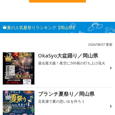
夏の人気夏祭りランキング【岡山県】
2026/08/07 更新
OkaSyo大盆踊り／岡山県
1
過去最大級！夜空に500発の打ち上げ花火
ブランチ夏祭り／岡山県
2
北長瀬で夏の思い出を作ろう