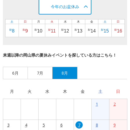
今年のお盆休み
土
日
月
火
水
木
金
土
日
8/
8/
8/
8/
8/
8/
8/
8/
8/
8
9
10
11
12
13
14
15
16
来週以降の岡山県の夏休みイベントを探している方はこちら！
6月
7月
8月
月
火
水
木
金
土
日
1
2
3
4
5
6
7
8
9