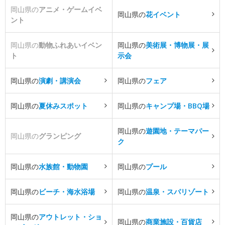
岡山県の
アニメ・ゲームイベ
岡山県の
花イベント
ント
岡山県の
動物ふれあいイベン
岡山県の
美術展・博物展・展
ト
示会
岡山県の
演劇・講演会
岡山県の
フェア
岡山県の
夏休みスポット
岡山県の
キャンプ場・BBQ場
岡山県の
遊園地・テーマパー
岡山県の
グランピング
ク
岡山県の
水族館・動物園
岡山県の
プール
岡山県の
ビーチ・海水浴場
岡山県の
温泉・スパリゾート
岡山県の
アウトレット・ショ
岡山県の
商業施設・百貨店