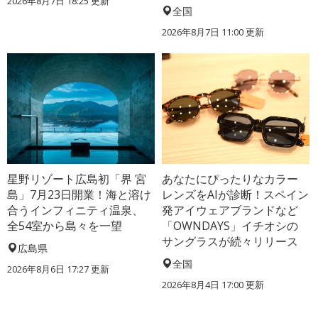
2026年8月7日 18:25
更新
全国
2026年8月7日 11:00
更新
星野リゾート広島初「界 宮
あなたにぴったりなカラー
島」7月23日開業！海と溶け
レンズをAIが診断！スペイン
合うインフィニティ温泉、
発アイウェアブランドなど
全54室から島々を一望
「OWNDAYS」イチオシの
サングラスが続々リリース
広島県
全国
2026年8月6日 17:27
更新
2026年8月4日 17:00
更新