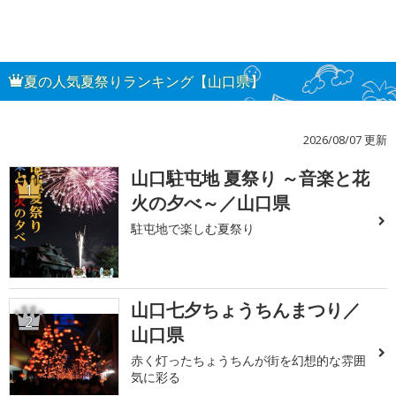
夏の人気夏祭りランキング【山口県】
2026/08/07 更新
山口駐屯地 夏祭り ～音楽と花
1
火の夕べ～／山口県
駐屯地で楽しむ夏祭り
山口七夕ちょうちんまつり／
2
山口県
赤く灯ったちょうちんが街を幻想的な雰囲
気に彩る