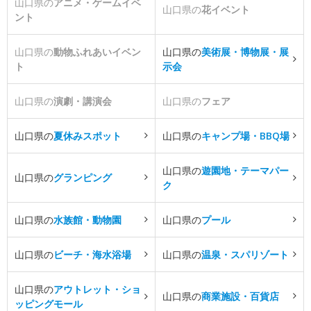
山口県の
アニメ・ゲームイベ
山口県の
花イベント
ント
山口県の
動物ふれあいイベン
山口県の
美術展・博物展・展
ト
示会
山口県の
演劇・講演会
山口県の
フェア
山口県の
夏休みスポット
山口県の
キャンプ場・BBQ場
山口県の
遊園地・テーマパー
山口県の
グランピング
ク
山口県の
水族館・動物園
山口県の
プール
山口県の
ビーチ・海水浴場
山口県の
温泉・スパリゾート
山口県の
アウトレット・ショ
山口県の
商業施設・百貨店
ッピングモール