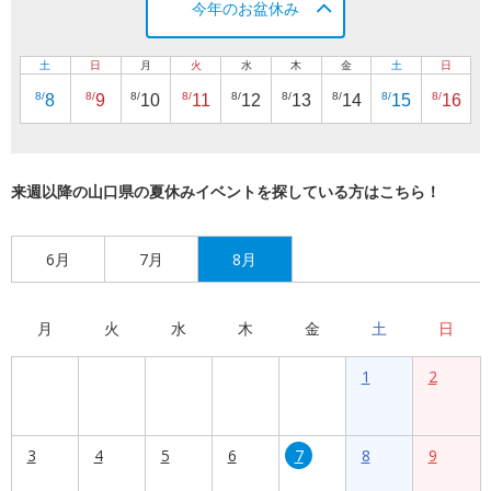
今年のお盆休み
土
日
月
火
水
木
金
土
日
8/
8/
8/
8/
8/
8/
8/
8/
8/
8
9
10
11
12
13
14
15
16
来週以降の山口県の夏休みイベントを探している方はこちら！
6月
7月
8月
月
火
水
木
金
土
日
1
2
3
4
5
6
7
8
9