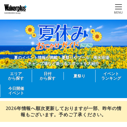
MENU
夏のイベント情報が満載！夏祭りやプール、海水浴場、
キャンプ場など遊べるスポットを大紹介
エリア
日付
イベント
夏祭り
から探す
から探す
ランキング
今日開催
イベント
2026年情報へ順次更新しておりますが一部、昨年の情
報もございます。予めご了承ください。