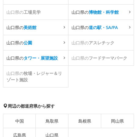
山口県の
工場見学
山口県の
博物館・科学館
山口県の
美術館
山口県の
道の駅・SA/PA
山口県の
公園
山口県の
アスレチック
山口県の
タワー・展望施設
山口県の
フードテーマパーク
山口県の
牧場・レジャー＆リ
ゾート施設
周辺の都道府県から探す
中国
鳥取県
島根県
岡山県
広島県
山口県