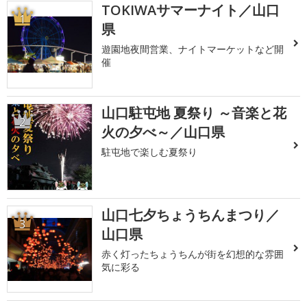
TOKIWAサマーナイト／山口
1
県
遊園地夜間営業、ナイトマーケットなど開
催
山口駐屯地 夏祭り ～音楽と花
2
火の夕べ～／山口県
駐屯地で楽しむ夏祭り
山口七夕ちょうちんまつり／
3
山口県
赤く灯ったちょうちんが街を幻想的な雰囲
気に彩る