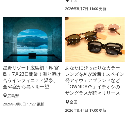
全国
2026年8月7日 11:00
更新
星野リゾート広島初「界 宮
あなたにぴったりなカラー
島」7月23日開業！海と溶け
レンズをAIが診断！スペイン
合うインフィニティ温泉、
発アイウェアブランドなど
全54室から島々を一望
「OWNDAYS」イチオシの
サングラスが続々リリース
広島県
全国
2026年8月6日 17:27
更新
2026年8月4日 17:00
更新