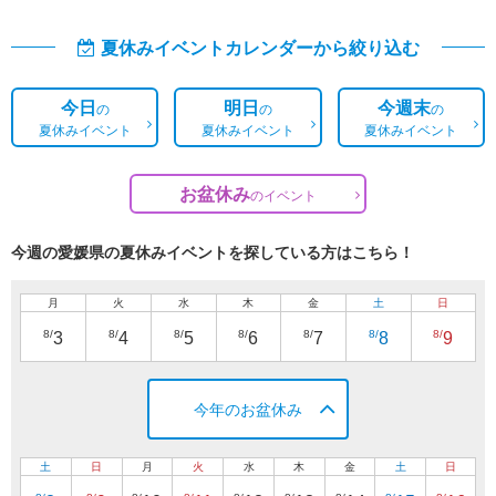
夏休みイベントカレンダーから絞り込む
今日
明日
今週末
の
の
の
夏休みイベント
夏休みイベント
夏休みイベント
お盆休み
の
イベント
今週の愛媛県の夏休みイベントを探している方はこちら！
月
火
水
木
金
土
日
8/
8/
8/
8/
8/
8/
8/
3
4
5
6
7
8
9
今年のお盆休み
土
日
月
火
水
木
金
土
日