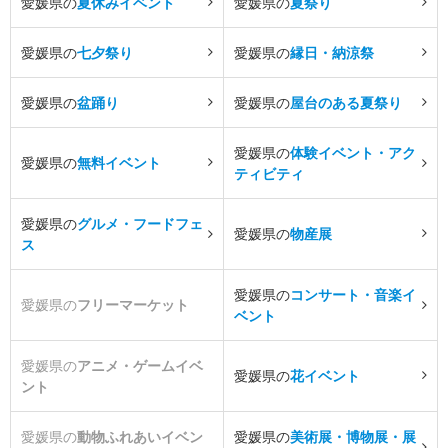
愛媛県の
夏休みイベント
愛媛県の
夏祭り
愛媛県の
七夕祭り
愛媛県の
縁日・納涼祭
愛媛県の
盆踊り
愛媛県の
屋台のある夏祭り
愛媛県の
体験イベント・アク
愛媛県の
無料イベント
ティビティ
愛媛県の
グルメ・フードフェ
愛媛県の
物産展
ス
愛媛県の
コンサート・音楽イ
愛媛県の
フリーマーケット
ベント
愛媛県の
アニメ・ゲームイベ
愛媛県の
花イベント
ント
愛媛県の
動物ふれあいイベン
愛媛県の
美術展・博物展・展