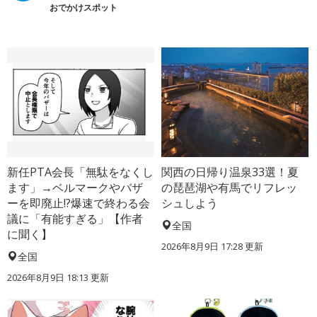
おでかけスポット
新任PTA会長「無駄をなくし
関西の日帰り温泉33選！夏
ます」→ベルマークやバザ
の琵琶湖や有馬でリフレッ
ーを即廃止!?爆速で終わる会
シュしよう
議に「有能すぎる」【作者
全国
に聞く】
2026年8月9日 17:28
更新
全国
2026年8月9日 18:13
更新