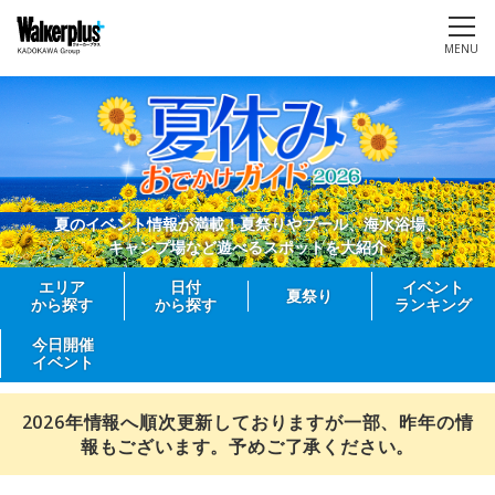
MENU
夏のイベント情報が満載！夏祭りやプール、海水浴場、
キャンプ場など遊べるスポットを大紹介
エリア
日付
イベント
夏祭り
から探す
から探す
ランキング
今日開催
イベント
2026年情報へ順次更新しておりますが一部、昨年の情
報もございます。予めご了承ください。