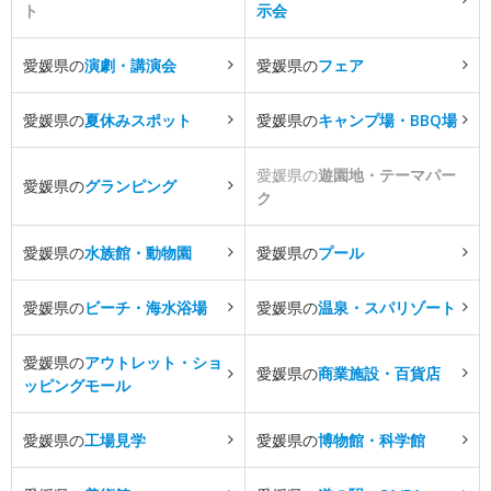
ト
示会
愛媛県の
演劇・講演会
愛媛県の
フェア
愛媛県の
夏休みスポット
愛媛県の
キャンプ場・BBQ場
愛媛県の
遊園地・テーマパー
愛媛県の
グランピング
ク
愛媛県の
水族館・動物園
愛媛県の
プール
愛媛県の
ビーチ・海水浴場
愛媛県の
温泉・スパリゾート
愛媛県の
アウトレット・ショ
愛媛県の
商業施設・百貨店
ッピングモール
愛媛県の
工場見学
愛媛県の
博物館・科学館