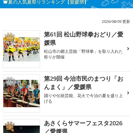
夏の人気夏祭りランキング【愛媛県】
2026/08/09 更新
第61回 松山野球拳おどり／愛
1
媛県
松山市の郷土芸能「野球拳」を取り入れた
祭りが開催
第29回 今治市民のまつり「お
2
んまく」／愛媛県
踊りや伝統芸能、花火で今治の夏を盛り上
げる
あさくらサマーフェスタ2026
3
／愛媛県