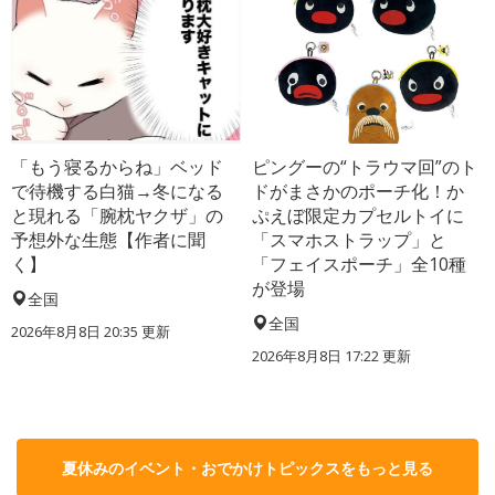
「もう寝るからね」ベッド
ピングーの“トラウマ回”のト
で待機する白猫→冬になる
ドがまさかのポーチ化！か
と現れる「腕枕ヤクザ」の
ぷえぼ限定カプセルトイに
予想外な生態【作者に聞
「スマホストラップ」と
く】
「フェイスポーチ」全10種
が登場
全国
全国
2026年8月8日 20:35
更新
2026年8月8日 17:22
更新
夏休みのイベント・おでかけトピックスをもっと見る