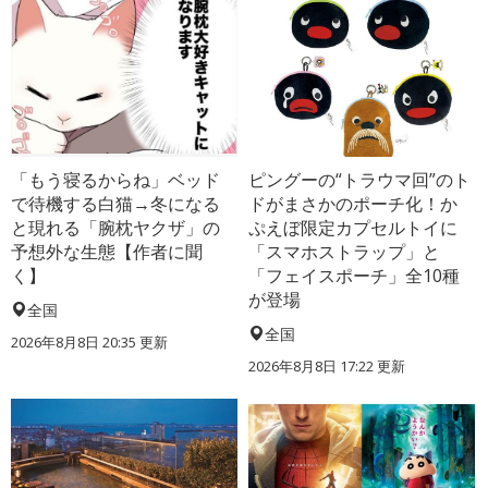
「もう寝るからね」ベッド
ピングーの“トラウマ回”のト
で待機する白猫→冬になる
ドがまさかのポーチ化！か
と現れる「腕枕ヤクザ」の
ぷえぼ限定カプセルトイに
予想外な生態【作者に聞
「スマホストラップ」と
く】
「フェイスポーチ」全10種
が登場
全国
全国
2026年8月8日 20:35
更新
2026年8月8日 17:22
更新