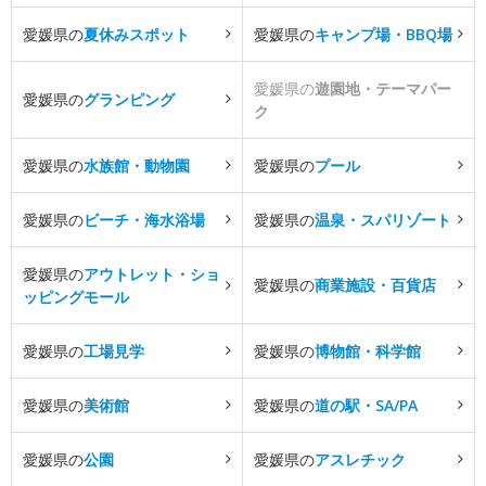
愛媛県の
夏休みスポット
愛媛県の
キャンプ場・BBQ場
愛媛県の
遊園地・テーマパー
愛媛県の
グランピング
ク
愛媛県の
水族館・動物園
愛媛県の
プール
愛媛県の
ビーチ・海水浴場
愛媛県の
温泉・スパリゾート
愛媛県の
アウトレット・ショ
愛媛県の
商業施設・百貨店
ッピングモール
愛媛県の
工場見学
愛媛県の
博物館・科学館
愛媛県の
美術館
愛媛県の
道の駅・SA/PA
愛媛県の
公園
愛媛県の
アスレチック