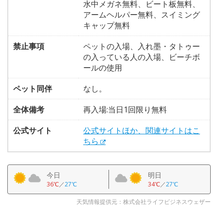
水中メガネ無料、ビート板無料、
アームヘルパー無料、スイミング
キャップ無料
禁止事項
ペットの入場、入れ墨・タトゥー
の入っている人の入場、ビーチボ
ールの使用
ペット同伴
なし。
全体備考
再入場:当日1回限り無料
公式サイト
公式サイトほか、関連サイトはこ
ちら
今日
明日
36℃
／
27℃
34℃
／
27℃
天気情報提供元：株式会社ライフビジネスウェザー