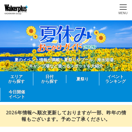
MENU
夏のイベント情報が満載！夏祭りやプール、海水浴場、
キャンプ場など遊べるスポットを大紹介
エリア
日付
イベント
夏祭り
から探す
から探す
ランキング
今日開催
イベント
2026年情報へ順次更新しておりますが一部、昨年の情
報もございます。予めご了承ください。