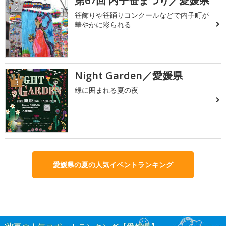
第67回 内子笹まつり／愛媛県
2
笹飾りや笹踊りコンクールなどで内子町が
華やかに彩られる
Night Garden／愛媛県
3
緑に囲まれる夏の夜
愛媛県の夏の人気イベントランキング