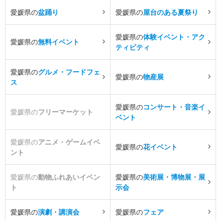
愛媛県の
盆踊り
愛媛県の
屋台のある夏祭り
愛媛県の
体験イベント・アク
愛媛県の
無料イベント
ティビティ
愛媛県の
グルメ・フードフェ
愛媛県の
物産展
ス
愛媛県の
コンサート・音楽イ
愛媛県の
フリーマーケット
ベント
愛媛県の
アニメ・ゲームイベ
愛媛県の
花イベント
ント
愛媛県の
動物ふれあいイベン
愛媛県の
美術展・博物展・展
ト
示会
愛媛県の
演劇・講演会
愛媛県の
フェア