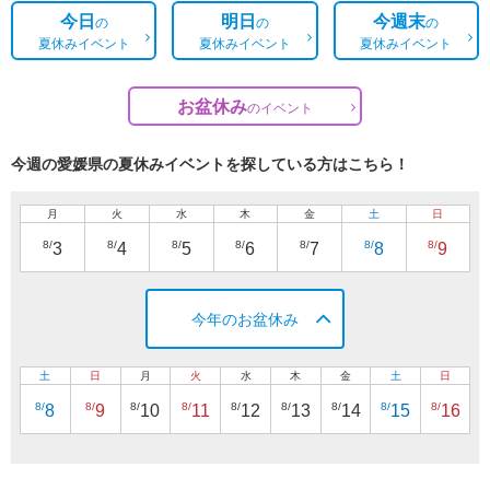
今日
明日
今週末
の
の
の
夏休みイベント
夏休みイベント
夏休みイベント
お盆休み
の
イベント
今週の愛媛県の夏休みイベントを探している方はこちら！
月
火
水
木
金
土
日
8/
8/
8/
8/
8/
8/
8/
3
4
5
6
7
8
9
今年のお盆休み
土
日
月
火
水
木
金
土
日
8/
8/
8/
8/
8/
8/
8/
8/
8/
8
9
10
11
12
13
14
15
16