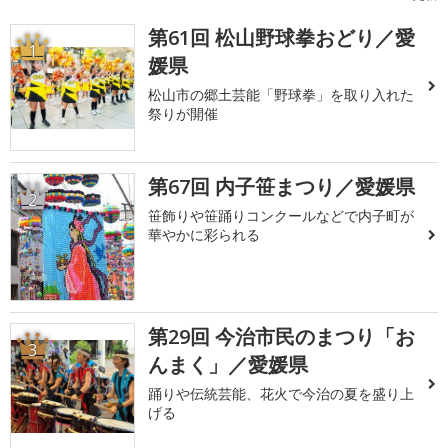
第61回 松山野球拳おどり／愛
1
媛県
松山市の郷土芸能「野球拳」を取り入れた
祭りが開催
第67回 内子笹まつり／愛媛県
2
笹飾りや笹踊りコンクールなどで内子町が
華やかに彩られる
第29回 今治市民のまつり「お
3
んまく」／愛媛県
踊りや伝統芸能、花火で今治の夏を盛り上
げる