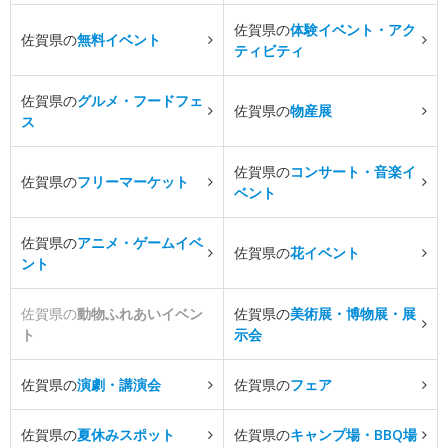
佐賀県の
体験イベント・アク
佐賀県の
無料イベント
ティビティ
佐賀県の
グルメ・フードフェ
佐賀県の
物産展
ス
佐賀県の
コンサート・音楽イ
佐賀県の
フリーマーケット
ベント
佐賀県の
アニメ・ゲームイベ
佐賀県の
花イベント
ント
佐賀県の
動物ふれあいイベン
佐賀県の
美術展・博物展・展
ト
示会
佐賀県の
演劇・講演会
佐賀県の
フェア
佐賀県の
夏休みスポット
佐賀県の
キャンプ場・BBQ場