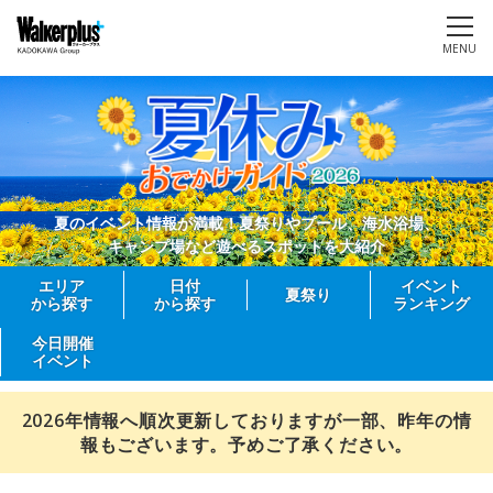
MENU
夏のイベント情報が満載！夏祭りやプール、海水浴場、
キャンプ場など遊べるスポットを大紹介
エリア
日付
イベント
夏祭り
から探す
から探す
ランキング
今日開催
イベント
2026年情報へ順次更新しておりますが一部、昨年の情
報もございます。予めご了承ください。