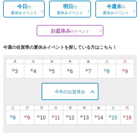
今日
明日
今週末
の
の
の
夏休みイベント
夏休みイベント
夏休みイベント
お盆休み
の
イベント
今週の佐賀県の夏休みイベントを探している方はこちら！
月
火
水
木
金
土
日
8/
8/
8/
8/
8/
8/
8/
3
4
5
6
7
8
9
今年のお盆休み
土
日
月
火
水
木
金
土
日
8/
8/
8/
8/
8/
8/
8/
8/
8/
8
9
10
11
12
13
14
15
16