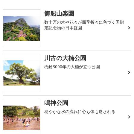
御船山楽園
数十万の木や花々が四季折々に色づく国指
定記念物の日本庭園
川古の大楠公園
樹齢3000年の大楠が立つ公園
鳴神公園
穏やかな水の流れに心も体も癒される