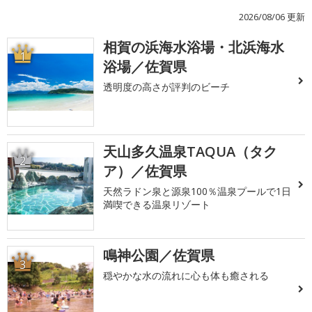
2026/08/06 更新
相賀の浜海水浴場・北浜海水
1
浴場／佐賀県
透明度の高さが評判のビーチ
天山多久温泉TAQUA（タク
2
ア）／佐賀県
天然ラドン泉と源泉100％温泉プールで1日
満喫できる温泉リゾート
鳴神公園／佐賀県
3
穏やかな水の流れに心も体も癒される