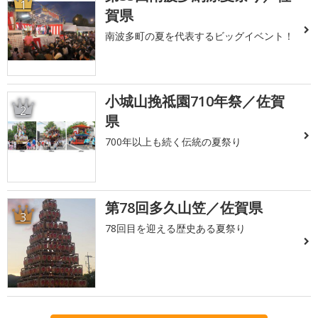
1
賀県
南波多町の夏を代表するビッグイベント！
小城山挽祗園710年祭／佐賀
2
県
700年以上も続く伝統の夏祭り
第78回多久山笠／佐賀県
3
78回目を迎える歴史ある夏祭り