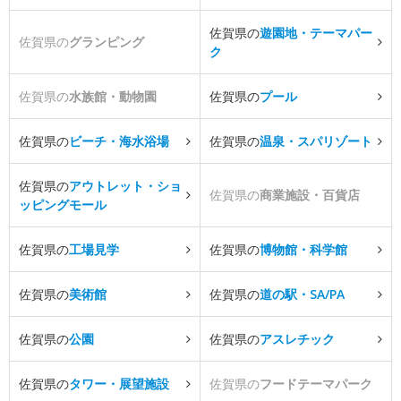
佐賀県の
遊園地・テーマパー
佐賀県の
グランピング
ク
佐賀県の
水族館・動物園
佐賀県の
プール
佐賀県の
ビーチ・海水浴場
佐賀県の
温泉・スパリゾート
佐賀県の
アウトレット・ショ
佐賀県の
商業施設・百貨店
ッピングモール
佐賀県の
工場見学
佐賀県の
博物館・科学館
佐賀県の
美術館
佐賀県の
道の駅・SA/PA
佐賀県の
公園
佐賀県の
アスレチック
佐賀県の
タワー・展望施設
佐賀県の
フードテーマパーク