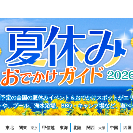
開催予定の全国の夏休みイベント＆おでかけスポットがエ
トや、プール、海水浴場、BBQ・キャンプ場など、遊べ
道
東北
関東
甲信越
東海
北陸
関西
中国
四国
東京
大阪