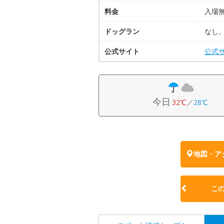
料金
入場
ドッグラン
なし
公式サイト
公式
今日
32℃
／
28℃
地図・ア
こ