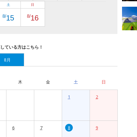
土
日
8/
8/
15
16
探している方はこちら！
8月
木
金
土
日
1
2
6
7
8
9