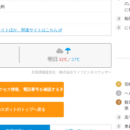
の
無料
に
。
鞍
4
に
5
サイトほか、関連サイトはこちら
明日
32℃
／
27℃
天気情報提供元：株式会社ライフビジネスウェザー
宮
1
クセス情報、電話番号を確認する
ヘ
2
観
3
県
のスポットのトップへ戻る
高
4
奥
5