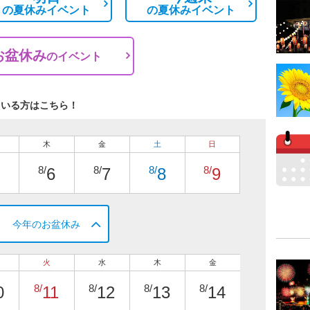
の
夏休みイベント
の
夏休みイベント
お盆休み
の
イベント
ている方はこちら！
木
金
土
日
8/
8/
8/
8/
6
7
8
9
今年のお盆休み
火
水
木
金
8/
8/
8/
8/
0
11
12
13
14