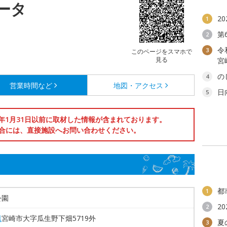
ータ
2
1
第
2
令
3
このページをスマホで
見る
宮
の
4
営業時間など
地図・アクセス
日
5
6年1月31日以前に取材した情報が含まれております。
合には、直接施設へお問い合わせください。
都
1
公園
2
2
県
宮崎市大字瓜生野下畑5719外
夏
3