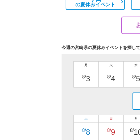
の
夏休みイベント
今週の宮崎県の夏休みイベントを探し
月
火
水
8/
8/
8/
3
4
5
土
日
月
8/
8/
8/
8
9
1