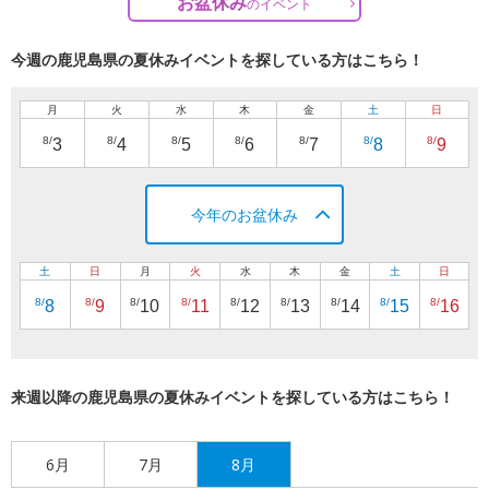
お盆休み
の
イベント
今週の鹿児島県の夏休みイベントを探している方はこちら！
月
火
水
木
金
土
日
8/
8/
8/
8/
8/
8/
8/
3
4
5
6
7
8
9
今年のお盆休み
土
日
月
火
水
木
金
土
日
8/
8/
8/
8/
8/
8/
8/
8/
8/
8
9
10
11
12
13
14
15
16
来週以降の鹿児島県の夏休みイベントを探している方はこちら！
6月
7月
8月