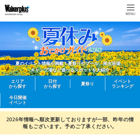
MENU
夏のイベント情報が満載！夏祭りやプール、海水浴場、
キャンプ場など遊べるスポットを大紹介
エリア
日付
イベント
夏祭り
から探す
から探す
ランキング
今日開催
イベント
2026年情報へ順次更新しておりますが一部、昨年の情
報もございます。予めご了承ください。