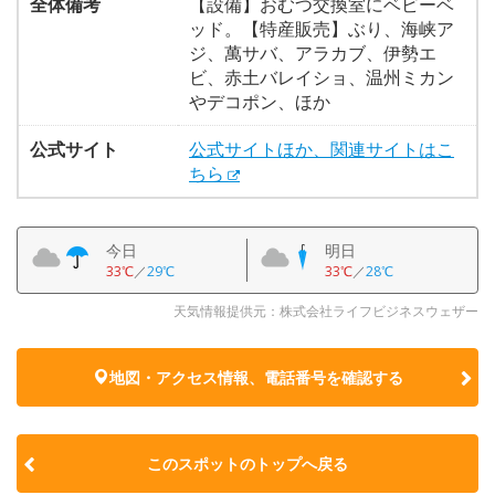
全体備考
【設備】おむつ交換室にベビーベ
ッド。【特産販売】ぶり、海峡ア
ジ、萬サバ、アラカブ、伊勢エ
ビ、赤土バレイショ、温州ミカン
やデコポン、ほか
公式サイト
公式サイトほか、関連サイトはこ
ちら
今日
明日
33℃
／
29℃
33℃
／
28℃
天気情報提供元：株式会社ライフビジネスウェザー
地図・アクセス情報、電話番号を確認する
このスポットのトップへ戻る