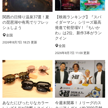
関西の日帰り温泉37選！夏
【映画ランキング】『スパ
の琵琶湖や有馬でリフレッ
イダーマン』シリーズ最高
シュしよう
発進で初登場V！『ちいか
わ』は2位、新作3本がラン
全国
クイン
2026年8月7日 18:25
更新
全国
2026年8月7日 11:00
更新
あなたにぴったりなカラー
今週末開幕！Ｊリーグのス
レンズをAIが診断！スペイン
タジアムグルメ約2000店舗