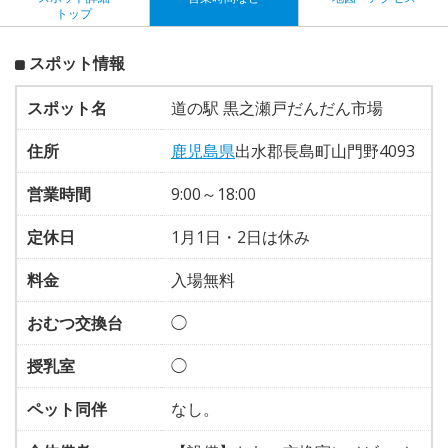
トップ
スポット情報
スポット名
道の駅 黒之瀬戸だんだん市場
住所
鹿児島県
出水郡長島町山門野4093
営業時間
9:00～18:00
定休日
1月1日・2日は休み
料金
入場無料
おむつ交換台
◯
授乳室
◯
ペット同伴
なし。