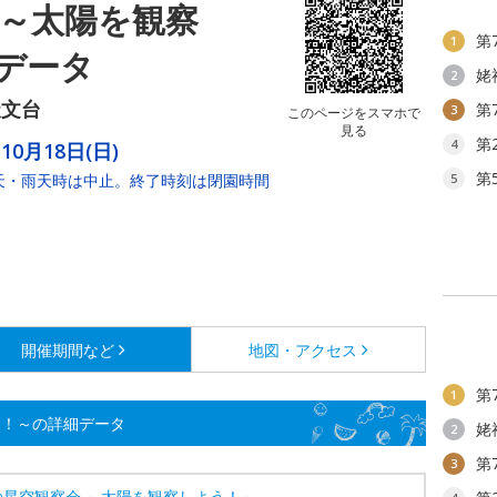
 ～太陽を観察
第
1
データ
姥
2
天文台
第
3
このページをスマホで
見る
第
4
10月18日(日)
第
18。曇天・雨天時は中止。終了時刻は閉園時間
5
開催期間など
地図・アクセス
第
1
う！～の詳細データ
姥
2
第
3
の星空観察会 ～太陽を観察しよう！～