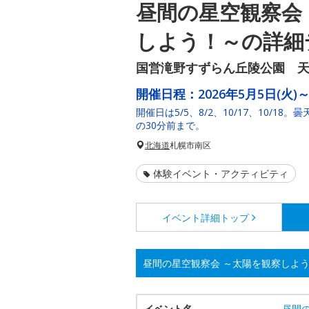
昼間の星空観察会
しよう！～の詳細
国営滝野すずらん丘陵公園 
開催日程：
2026年5月5日(火)～
開催日は5/5、8/2、10/17、10/
の30分前まで。
北海道
札幌市南区
体験イベント・アクティビティ
イベント詳細
トップ
昼間の星空観察会 ～太陽を観察しよ
イベント名
昼間