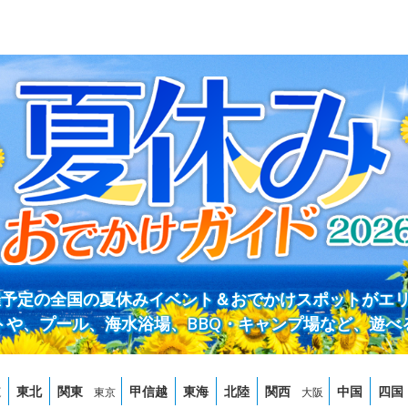
開催予定の全国の夏休みイベント＆おでかけスポットがエ
トや、プール、海水浴場、BBQ・キャンプ場など、遊べ
道
東北
関東
甲信越
東海
北陸
関西
中国
四国
東京
大阪