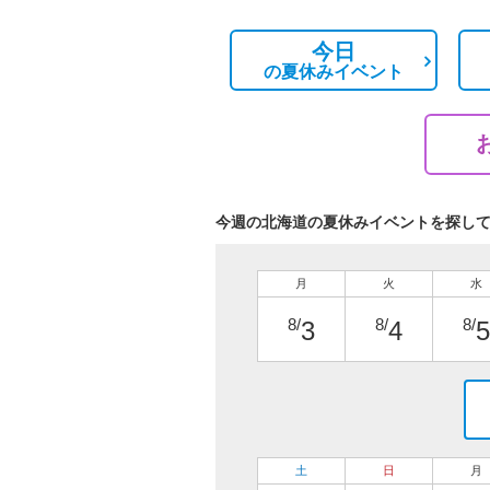
今日
の
夏休みイベント
今週の北海道の夏休みイベントを探し
月
火
水
8/
8/
8/
3
4
5
土
日
月