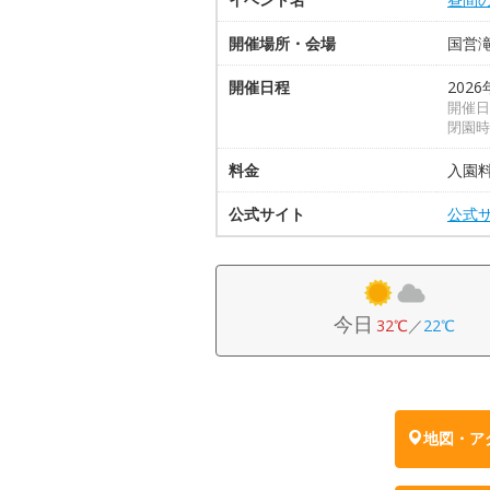
開催場所・会場
国営
開催日程
2026
開催日
閉園時
料金
入園
公式サイト
公式
今日
32℃
／
22℃
地図・ア