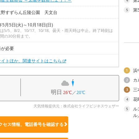
第
4
第
5
滝野すずらん丘陵公園 天文台
年5月5日(火)～10月18日(日)
は5/5、8/2、10/17、10/18。曇天・雨天時は中止。終了時刻は
間の30分前まで。
料が必要
サイトほか、関連サイトはこちら
浜
1
カ
2
三
3
明日
26℃
／
20℃
花
4
天気情報提供元：株式会社ライフビジネスウェザー
ル
5
ル
クセス情報、電話番号を確認する