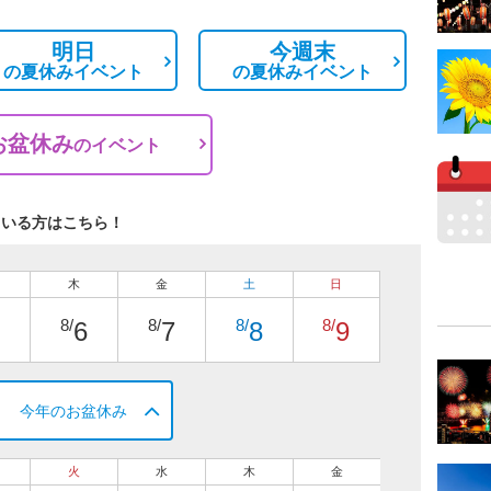
明日
今週末
の
夏休みイベント
の
夏休みイベント
お盆休み
の
イベント
ている方はこちら！
木
金
土
日
8/
8/
8/
8/
6
7
8
9
今年のお盆休み
火
水
木
金