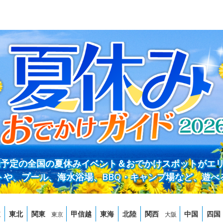
開催予定の全国の夏休みイベント＆おでかけスポットがエ
トや、プール、海水浴場、BBQ・キャンプ場など、遊べ
道
東北
関東
甲信越
東海
北陸
関西
中国
四国
東京
大阪