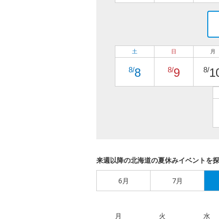
土
日
月
8/
8/
8/
8
9
1
来週以降の北海道の夏休みイベントを
6月
7月
月
火
水