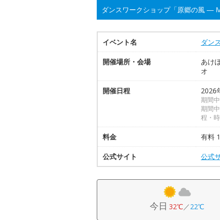
ダンスワークショップ「原郷の風 ― MA
イベント名
ダンス
開催場所・会場
あけ
オ
開催日程
2026
期間中
期間中
程・時
料金
有料 
公式サイト
公式
今日
32℃
／
22℃