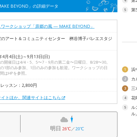
第
4
KE BEYOND」の詳細データ
第
5
ワークショップ「原郷の風 ― MAKE BEYOND」
ぼのアート＆コミュニティセンター 桝谷博子バレエスタジ
年4月4日(土)～9月13日(日)
の開催日は4/4・5、5〜7・9月の第二金〜日曜日、8/28〜30。
の1部のみ参加、1日のみの参加も歓迎。ワークショップの日
浜
1
間はHPを参照。
カ
2
1レッスン：2,800円
三
3
サイトほか、関連サイトはこちら
花
4
ル
5
ル
明日
26℃
／
20℃