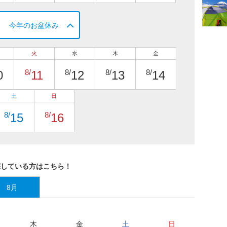
今年のお盆休み
火
水
木
金
8/
8/
8/
8/
0
11
12
13
14
土
日
8/
8/
15
16
探している方はこちら！
8月
木
金
土
日