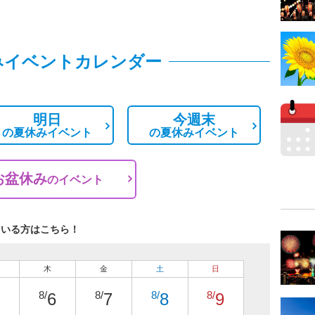
みイベントカレンダー
明日
今週末
の
夏休みイベント
の
夏休みイベント
お盆休み
の
イベント
ている方はこちら！
木
金
土
日
8/
8/
8/
8/
6
7
8
9