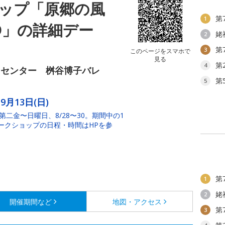
ップ「原郷の風
第
1
OND」の詳細デー
姥
2
第
3
このページをスマホで
見る
第
4
ィセンター 桝谷博子バレ
第
5
9月13日(日)
第二金〜日曜日、8/28〜30。期間中の1
ークショップの日程・時間はHPを参
第
1
姥
2
開催期間など
地図・アクセス
第
3