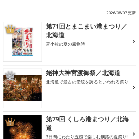
2026/08/07 更新
第71回とまこまい港まつり／
1
北海道
苫小牧の夏の風物詩
姥神大神宮渡御祭／北海道
2
北海道で最古の伝統を誇るといわれる祭り
第79回 くしろ港まつり／北海
3
道
3日間にわたり五感で楽しむ釧路の夏祭り!!