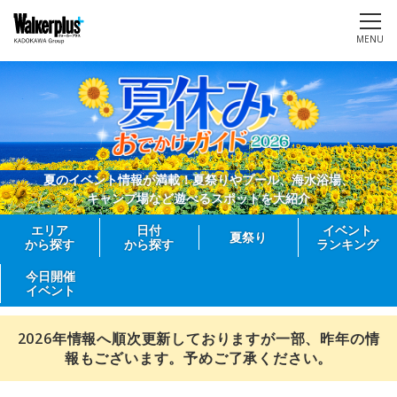
MENU
夏のイベント情報が満載！夏祭りやプール、海水浴場、
キャンプ場など遊べるスポットを大紹介
エリア
日付
イベント
夏祭り
から探す
から探す
ランキング
今日開催
イベント
2026年情報へ順次更新しておりますが一部、昨年の情
報もございます。予めご了承ください。