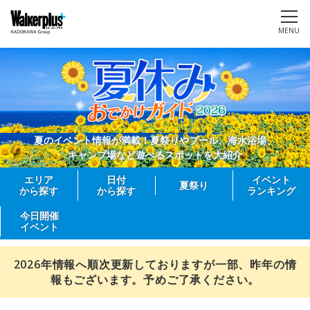
MENU
夏のイベント情報が満載！夏祭りやプール、海水浴場、
キャンプ場など遊べるスポットを大紹介
エリア
日付
イベント
夏祭り
から探す
から探す
ランキング
今日開催
イベント
2026年情報へ順次更新しておりますが一部、昨年の情
報もございます。予めご了承ください。