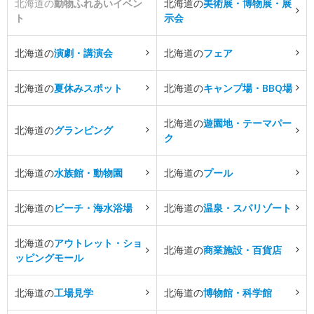
北海道の
動物ふれあいイベン
北海道の
美術展・博物展・展
ト
示会
北海道の
演劇・講演会
北海道の
フェア
北海道の
夏休みスポット
北海道の
キャンプ場・BBQ場
北海道の
遊園地・テーマパー
北海道の
グランピング
ク
北海道の
水族館・動物園
北海道の
プール
北海道の
ビーチ・海水浴場
北海道の
温泉・スパリゾート
北海道の
アウトレット・ショ
北海道の
商業施設・百貨店
ッピングモール
北海道の
工場見学
北海道の
博物館・科学館