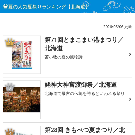
夏の人気夏祭りランキング【北海道】
2026/08/06 更新
第71回とまこまい港まつり／
1
北海道
苫小牧の夏の風物詩
姥神大神宮渡御祭／北海道
2
北海道で最古の伝統を誇るといわれる祭り
第28回 きもべつ夏まつり／北
3