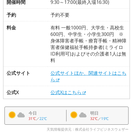
開催時間
9:30～17:00(最終入場16:30)
予約
予約不要
料金
有料 一般1000円、大学生・高校生
600円、中学生・小学生300円 ※
身体障害者手帳・療育手帳・精神障
害者保健福祉手帳持参者(ミライロ
ID利用可)およびその介護者1人は無
料
公式サイト
公式サイトほか、関連サイトはこち
ら
公式X
公式Xはこちら
今日
明日
31℃
／
22℃
32℃
／
19℃
天気情報提供元：株式会社ライフビジネスウェザー