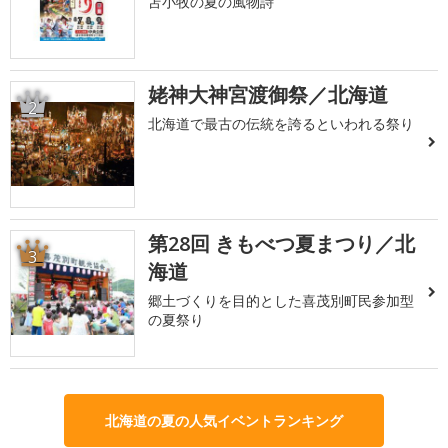
苫小牧の夏の風物詩
姥神大神宮渡御祭／北海道
2
北海道で最古の伝統を誇るといわれる祭り
第28回 きもべつ夏まつり／北
3
海道
郷土づくりを目的とした喜茂別町民参加型
の夏祭り
北海道の夏の人気イベントランキング