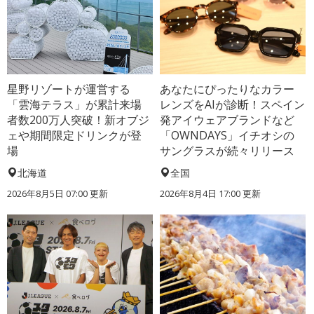
星野リゾートが運営する
あなたにぴったりなカラー
「雲海テラス」が累計来場
レンズをAIが診断！スペイン
者数200万人突破！新オブジ
発アイウェアブランドなど
ェや期間限定ドリンクが登
「OWNDAYS」イチオシの
場
サングラスが続々リリース
北海道
全国
2026年8月5日 07:00
更新
2026年8月4日 17:00
更新