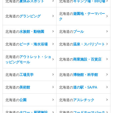
北海道の
夏休みスポット
北海道の
キャンプ場・BBQ場
北海道の
遊園地・テーマパー
北海道の
グランピング
ク
北海道の
水族館・動物園
北海道の
プール
北海道の
ビーチ・海水浴場
北海道の
温泉・スパリゾート
北海道の
アウトレット・ショ
北海道の
商業施設・百貨店
ッピングモール
北海道の
工場見学
北海道の
博物館・科学館
北海道の
美術館
北海道の
道の駅・SA/PA
北海道の
公園
北海道の
アスレチック
北海道の
タワー・展望施設
北海道の
フードテーマパーク