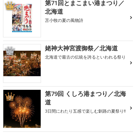
第71回とまこまい港まつり／
1
北海道
苫小牧の夏の風物詩
姥神大神宮渡御祭／北海道
2
北海道で最古の伝統を誇るといわれる祭り
第79回 くしろ港まつり／北海
3
道
3日間にわたり五感で楽しむ釧路の夏祭り!!