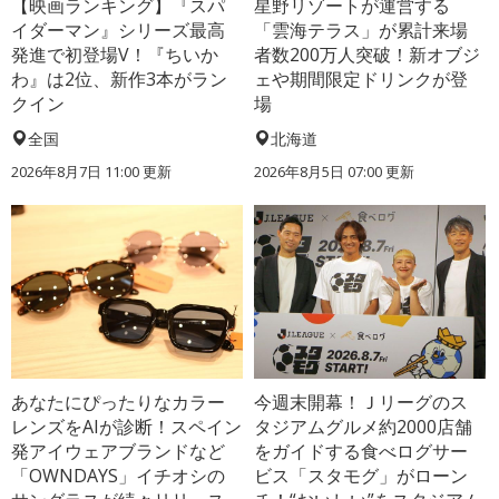
【映画ランキング】『スパ
星野リゾートが運営する
イダーマン』シリーズ最高
「雲海テラス」が累計来場
発進で初登場V！『ちいか
者数200万人突破！新オブジ
わ』は2位、新作3本がラン
ェや期間限定ドリンクが登
クイン
場
全国
北海道
2026年8月7日 11:00
更新
2026年8月5日 07:00
更新
あなたにぴったりなカラー
今週末開幕！Ｊリーグのス
レンズをAIが診断！スペイン
タジアムグルメ約2000店舗
発アイウェアブランドなど
をガイドする食べログサー
「OWNDAYS」イチオシの
ビス「スタモグ」がローン