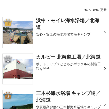
2026/08/07 更新
浜中・モイレ海水浴場／北海
1
道
安心・安全の海水浴場で海キャンプ
カルビー 北海道工場／北海道
2
ポテトチップスとじゃがポックルの製造工
程を見学
三本杉海水浴場 キャンプ場／
3
北海道
水質最高評価の三本杉海水浴場でキャンプ