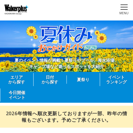
MENU
夏のイベント情報が満載！夏祭りやプール、海水浴場、
キャンプ場など遊べるスポットを大紹介
エリア
日付
イベント
夏祭り
から探す
から探す
ランキング
今日開催
イベント
2026年情報へ順次更新しておりますが一部、昨年の情
報もございます。予めご了承ください。