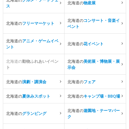
北海道の
物産展
ス
北海道の
コンサート・音楽イ
北海道の
フリーマーケット
ベント
北海道の
アニメ・ゲームイベ
北海道の
花イベント
ント
北海道の
動物ふれあいイベン
北海道の
美術展・博物展・展
ト
示会
北海道の
演劇・講演会
北海道の
フェア
北海道の
夏休みスポット
北海道の
キャンプ場・BBQ場
北海道の
遊園地・テーマパー
北海道の
グランピング
ク