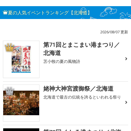
夏の人気イベントランキング【北海道】
2026/08/07 更新
第71回とまこまい港まつり／
1
北海道
苫小牧の夏の風物詩
姥神大神宮渡御祭／北海道
2
北海道で最古の伝統を誇るといわれる祭り