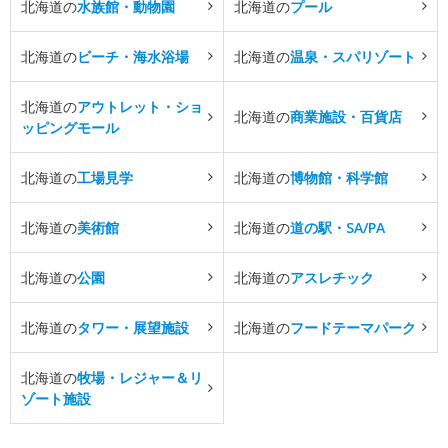
北海道の
水族館・動物園
北海道の
プール
北海道の
ビーチ・海水浴場
北海道の
温泉・スパリゾート
北海道の
アウトレット・ショ
北海道の
商業施設・百貨店
ッピングモール
北海道の
工場見学
北海道の
博物館・科学館
北海道の
美術館
北海道の
道の駅・SA/PA
北海道の
公園
北海道の
アスレチック
北海道の
タワー・展望施設
北海道の
フードテーマパーク
北海道の
牧場・レジャー＆リ
ゾート施設