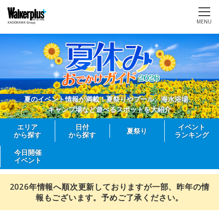
MENU
夏のイベント情報が満載！夏祭りやプール、海水浴場、
キャンプ場など遊べるスポットを大紹介
エリア
日付
イベント
夏祭り
から探す
から探す
ランキング
今日開催
イベント
2026年情報へ順次更新しておりますが一部、昨年の情
報もございます。予めご了承ください。