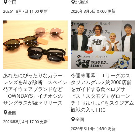
全国
北海道
2026年8月7日 11:00
更新
2026年8月5日 07:00
更新
あなたにぴったりなカラー
今週末開幕！Ｊリーグのス
レンズをAIが診断！スペイン
タジアムグルメ約2000店舗
発アイウェアブランドなど
をガイドする食べログサー
「OWNDAYS」イチオシの
ビス「スタモグ」がローン
サングラスが続々リリース
チ！“おいしい”をスタジアム
観戦の入り口に
全国
全国
2026年8月4日 17:00
更新
2026年8月4日 14:50
更新