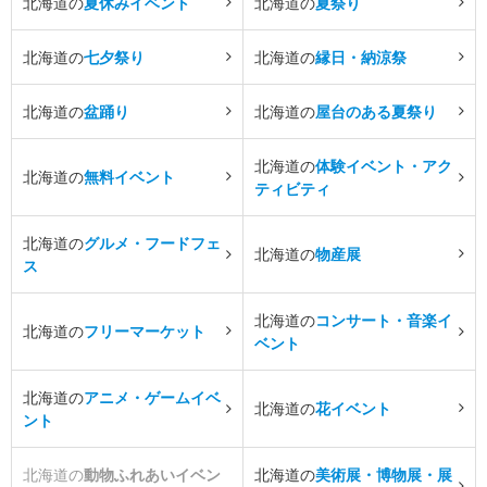
北海道の
夏休みイベント
北海道の
夏祭り
北海道の
七夕祭り
北海道の
縁日・納涼祭
北海道の
盆踊り
北海道の
屋台のある夏祭り
北海道の
体験イベント・アク
北海道の
無料イベント
ティビティ
北海道の
グルメ・フードフェ
北海道の
物産展
ス
北海道の
コンサート・音楽イ
北海道の
フリーマーケット
ベント
北海道の
アニメ・ゲームイベ
北海道の
花イベント
ント
北海道の
動物ふれあいイベン
北海道の
美術展・博物展・展