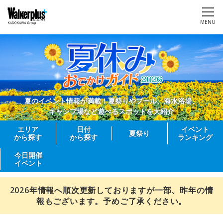
MENU
夏のイベント情報が満載！夏祭りやプール、海水浴場、
キャンプ場など遊べるスポットを大紹介
エリア
日付
イベント
夏祭り
から探す
から探す
ランキング
今日開催
イベント
2026年情報へ順次更新しておりますが一部、昨年の情
報もございます。予めご了承ください。