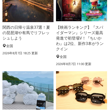
関西の日帰り温泉37選！夏
【映画ランキング】『スパ
の琵琶湖や有馬でリフレッ
イダーマン』シリーズ最高
シュしよう
発進で初登場V！『ちいか
わ』は2位、新作3本がラン
全国
クイン
2026年8月7日 18:25
更新
全国
2026年8月7日 11:00
更新