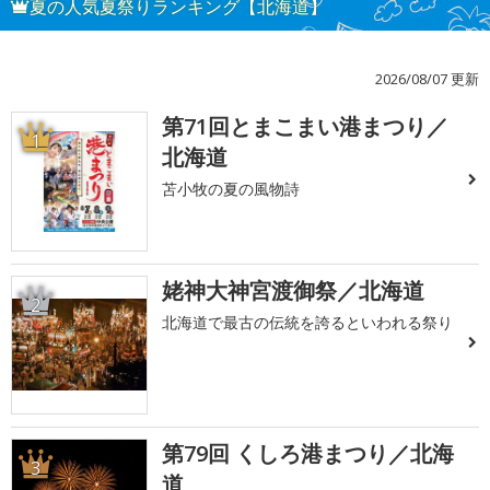
夏の人気夏祭りランキング【北海道】
2026/08/07 更新
第71回とまこまい港まつり／
1
北海道
苫小牧の夏の風物詩
姥神大神宮渡御祭／北海道
2
北海道で最古の伝統を誇るといわれる祭り
第79回 くしろ港まつり／北海
3
道