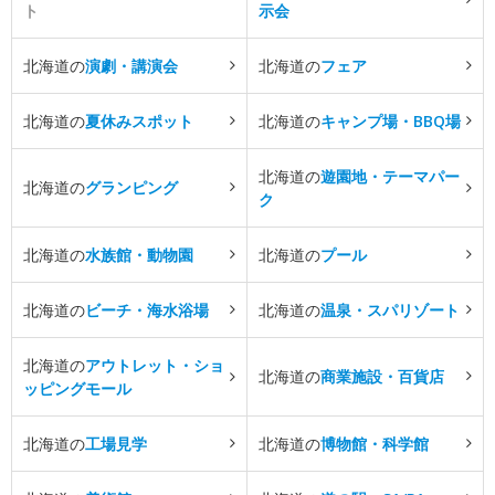
ト
示会
北海道の
演劇・講演会
北海道の
フェア
北海道の
夏休みスポット
北海道の
キャンプ場・BBQ場
北海道の
遊園地・テーマパー
北海道の
グランピング
ク
北海道の
水族館・動物園
北海道の
プール
北海道の
ビーチ・海水浴場
北海道の
温泉・スパリゾート
北海道の
アウトレット・ショ
北海道の
商業施設・百貨店
ッピングモール
北海道の
工場見学
北海道の
博物館・科学館