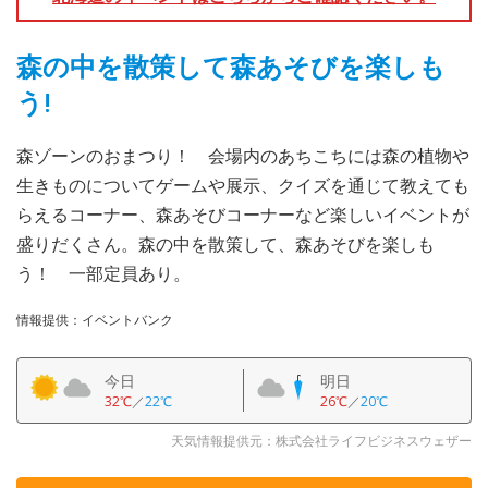
森の中を散策して森あそびを楽しも
う!
森ゾーンのおまつり！ 会場内のあちこちには森の植物や
生きものについてゲームや展示、クイズを通じて教えても
らえるコーナー、森あそびコーナーなど楽しいイベントが
盛りだくさん。森の中を散策して、森あそびを楽しも
う！ 一部定員あり。
情報提供：イベントバンク
今日
明日
32℃
／
22℃
26℃
／
20℃
天気情報提供元：株式会社ライフビジネスウェザー