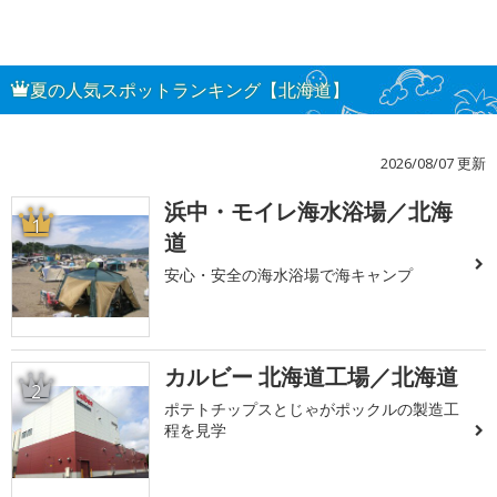
夏の人気スポットランキング【北海道】
2026/08/07 更新
浜中・モイレ海水浴場／北海
1
道
安心・安全の海水浴場で海キャンプ
カルビー 北海道工場／北海道
2
ポテトチップスとじゃがポックルの製造工
程を見学