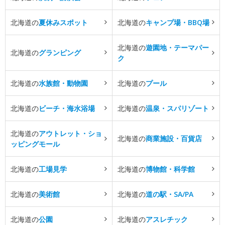
北海道の
夏休みスポット
北海道の
キャンプ場・BBQ場
北海道の
遊園地・テーマパー
北海道の
グランピング
ク
北海道の
水族館・動物園
北海道の
プール
北海道の
ビーチ・海水浴場
北海道の
温泉・スパリゾート
北海道の
アウトレット・ショ
北海道の
商業施設・百貨店
ッピングモール
北海道の
工場見学
北海道の
博物館・科学館
北海道の
美術館
北海道の
道の駅・SA/PA
北海道の
公園
北海道の
アスレチック