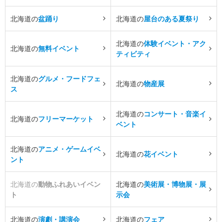
北海道の
盆踊り
北海道の
屋台のある夏祭り
北海道の
体験イベント・アク
北海道の
無料イベント
ティビティ
北海道の
グルメ・フードフェ
北海道の
物産展
ス
北海道の
コンサート・音楽イ
北海道の
フリーマーケット
ベント
北海道の
アニメ・ゲームイベ
北海道の
花イベント
ント
北海道の
動物ふれあいイベン
北海道の
美術展・博物展・展
ト
示会
北海道の
演劇・講演会
北海道の
フェア