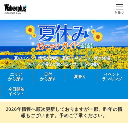
MENU
夏のイベント情報が満載！夏祭りやプール、海水浴場、
キャンプ場など遊べるスポットを大紹介
エリア
日付
イベント
夏祭り
から探す
から探す
ランキング
今日開催
イベント
2026年情報へ順次更新しておりますが一部、昨年の情
報もございます。予めご了承ください。