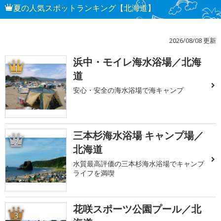
夏の人気スポットランキング【北海道】
2026/08/08 更新
浜中・モイレ海水浴場／北海
1
道
安心・安全の海水浴場で海キャンプ
三本杉海水浴場 キャンプ場／
2
北海道
水質最高評価の三本杉海水浴場でキャンプ
ライフを満喫
花咲スポーツ公園プール／北
3