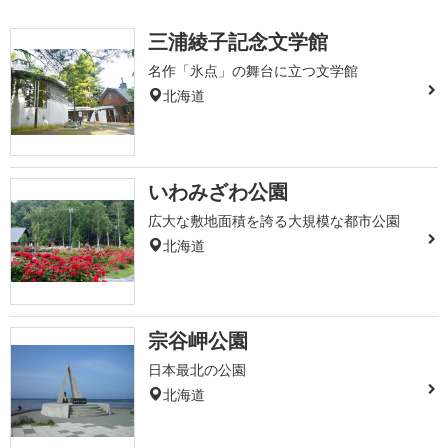
三浦綾子記念文学館
名作「氷点」の舞台に立つ文学館
北海道
いわみざわ公園
広大な敷地面積を誇る大規模な都市公園
北海道
宗谷岬公園
日本最北の公園
北海道