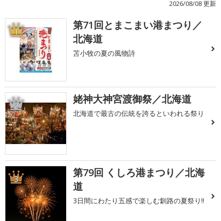
2026/08/08 更新
第71回とまこまい港まつり／
1
北海道
苫小牧の夏の風物詩
姥神大神宮渡御祭／北海道
2
北海道で最古の伝統を誇るといわれる祭り
第79回 くしろ港まつり／北海
3
道
3日間にわたり五感で楽しむ釧路の夏祭り!!