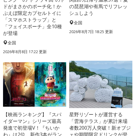
ドがまさかのポーチ化！か
の琵琶湖や有馬でリフレッ
ぷえぼ限定カプセルトイに
シュしよう
「スマホストラップ」と
全国
「フェイスポーチ」全10種
2026年8月7日 18:25
更新
が登場
全国
2026年8月8日 17:22
更新
【映画ランキング】『スパ
星野リゾートが運営する
イダーマン』シリーズ最高
「雲海テラス」が累計来場
発進で初登場V！『ちいか
者数200万人突破！新オブジ
わ』は2位、新作3本がラン
ェや期間限定ドリンクが登