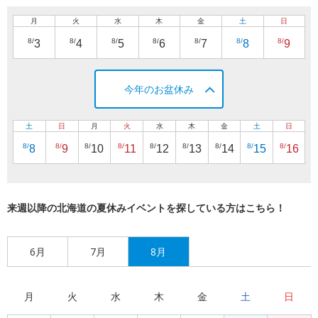
月
火
水
木
金
土
日
8/
8/
8/
8/
8/
8/
8/
3
4
5
6
7
8
9
今年のお盆休み
土
日
月
火
水
木
金
土
日
8/
8/
8/
8/
8/
8/
8/
8/
8/
8
9
10
11
12
13
14
15
16
来週以降の北海道の夏休みイベントを探している方はこちら！
6月
7月
8月
月
火
水
木
金
土
日