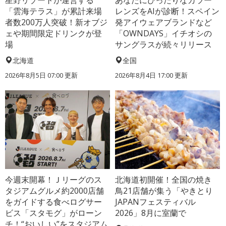
星野リゾートが運営する
あなたにぴったりなカラー
「雲海テラス」が累計来場
レンズをAIが診断！スペイン
者数200万人突破！新オブジ
発アイウェアブランドなど
ェや期間限定ドリンクが登
「OWNDAYS」イチオシの
場
サングラスが続々リリース
北海道
全国
2026年8月5日 07:00
更新
2026年8月4日 17:00
更新
今週末開幕！Ｊリーグのス
北海道初開催！全国の焼き
タジアムグルメ約2000店舗
鳥21店舗が集う「やきとり
をガイドする食べログサー
JAPANフェスティバル
ビス「スタモグ」がローン
2026」8月に室蘭で
チ！“おいしい”をスタジアム