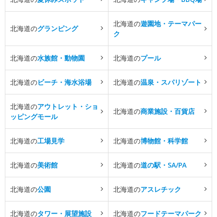
北海道の
遊園地・テーマパー
北海道の
グランピング
ク
北海道の
水族館・動物園
北海道の
プール
北海道の
ビーチ・海水浴場
北海道の
温泉・スパリゾート
北海道の
アウトレット・ショ
北海道の
商業施設・百貨店
ッピングモール
北海道の
工場見学
北海道の
博物館・科学館
北海道の
美術館
北海道の
道の駅・SA/PA
北海道の
公園
北海道の
アスレチック
北海道の
タワー・展望施設
北海道の
フードテーマパーク