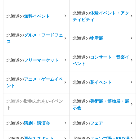
北海道の
体験イベント・アク
北海道の
無料イベント
ティビティ
北海道の
グルメ・フードフェ
北海道の
物産展
ス
北海道の
コンサート・音楽イ
北海道の
フリーマーケット
ベント
北海道の
アニメ・ゲームイベ
北海道の
花イベント
ント
北海道の
動物ふれあいイベン
北海道の
美術展・博物展・展
ト
示会
北海道の
演劇・講演会
北海道の
フェア
北海道の
夏休みスポット
北海道の
キャンプ場・BBQ場