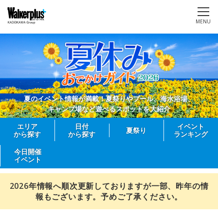
MENU
夏のイベント情報が満載！夏祭りやプール、海水浴場、
キャンプ場など遊べるスポットを大紹介
エリア
日付
イベント
夏祭り
から探す
から探す
ランキング
今日開催
イベント
2026年情報へ順次更新しておりますが一部、昨年の情
報もございます。予めご了承ください。