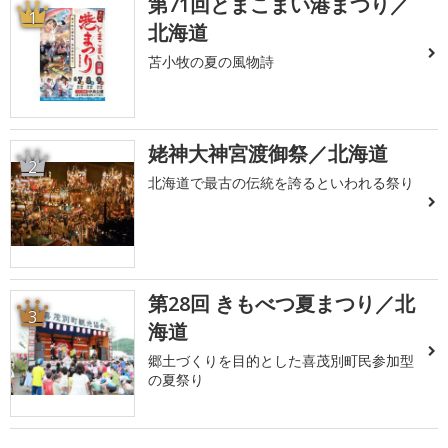
第71回とまこまい港まつり／
1
北海道
苫小牧の夏の風物詩
姥神大神宮渡御祭／北海道
2
北海道で最古の伝統を誇るといわれる祭り
第28回 きもべつ夏まつり／北
3
海道
郷土づくりを目的とした喜茂別町民参加型
の夏祭り