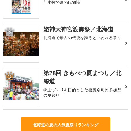
苫小牧の夏の風物詩
姥神大神宮渡御祭／北海道
2
北海道で最古の伝統を誇るといわれる祭り
第28回 きもべつ夏まつり／北
3
海道
郷土づくりを目的とした喜茂別町民参加型
の夏祭り
北海道の夏の人気夏祭りランキング