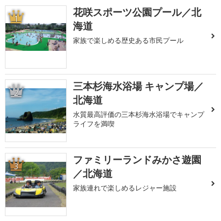
花咲スポーツ公園プール／北
1
海道
家族で楽しめる歴史ある市民プール
三本杉海水浴場 キャンプ場／
2
北海道
水質最高評価の三本杉海水浴場でキャンプ
ライフを満喫
ファミリーランドみかさ遊園
3
／北海道
家族連れで楽しめるレジャー施設