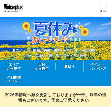
MENU
夏のイベント情報が満載！夏祭りやプール、海水浴場、
キャンプ場など遊べるスポットを大紹介
エリア
日付
イベント
夏祭り
から探す
から探す
ランキング
今日開催
イベント
2026年情報へ順次更新しておりますが一部、昨年の情
報もございます。予めご了承ください。