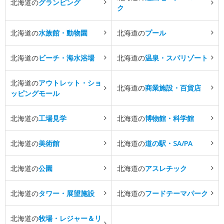
北海道の
グランピング
ク
北海道の
水族館・動物園
北海道の
プール
北海道の
ビーチ・海水浴場
北海道の
温泉・スパリゾート
北海道の
アウトレット・ショ
北海道の
商業施設・百貨店
ッピングモール
北海道の
工場見学
北海道の
博物館・科学館
北海道の
美術館
北海道の
道の駅・SA/PA
北海道の
公園
北海道の
アスレチック
北海道の
タワー・展望施設
北海道の
フードテーマパーク
北海道の
牧場・レジャー＆リ