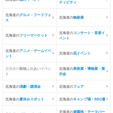
ティビティ
北海道の
グルメ・フードフェ
北海道の
物産展
ス
北海道の
コンサート・音楽イ
北海道の
フリーマーケット
ベント
北海道の
アニメ・ゲームイベ
北海道の
花イベント
ント
北海道の
動物ふれあいイベン
北海道の
美術展・博物展・展
ト
示会
北海道の
演劇・講演会
北海道の
フェア
北海道の
夏休みスポット
北海道の
キャンプ場・BBQ場
北海道の
遊園地・テーマパー