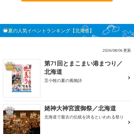
夏の人気イベントランキング【北海道】
2026/08/06 更新
第71回とまこまい港まつり／
1
北海道
苫小牧の夏の風物詩
姥神大神宮渡御祭／北海道
2
北海道で最古の伝統を誇るといわれる祭り