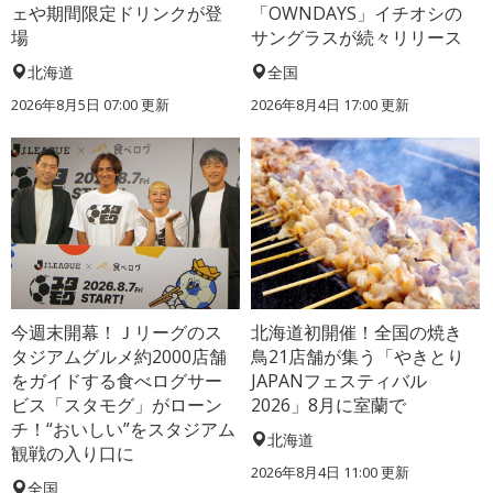
ェや期間限定ドリンクが登
「OWNDAYS」イチオシの
場
サングラスが続々リリース
北海道
全国
2026年8月5日 07:00
更新
2026年8月4日 17:00
更新
今週末開幕！Ｊリーグのス
北海道初開催！全国の焼き
タジアムグルメ約2000店舗
鳥21店舗が集う「やきとり
をガイドする食べログサー
JAPANフェスティバル
ビス「スタモグ」がローン
2026」8月に室蘭で
チ！“おいしい”をスタジアム
北海道
観戦の入り口に
2026年8月4日 11:00
更新
全国