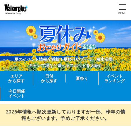
MENU
夏のイベント情報が満載！夏祭りやプール、海水浴場、
キャンプ場など遊べるスポットを大紹介
エリア
日付
イベント
夏祭り
から探す
から探す
ランキング
今日開催
イベント
2026年情報へ順次更新しておりますが一部、昨年の情
報もございます。予めご了承ください。