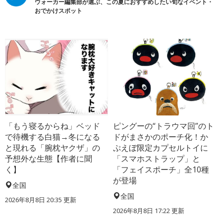
ウォーカー編集部が選ぶ、この夏におすすめしたい旬なイベント・
おでかけスポット
「もう寝るからね」ベッド
ピングーの“トラウマ回”のト
で待機する白猫→冬になる
ドがまさかのポーチ化！か
と現れる「腕枕ヤクザ」の
ぷえぼ限定カプセルトイに
予想外な生態【作者に聞
「スマホストラップ」と
く】
「フェイスポーチ」全10種
が登場
全国
全国
2026年8月8日 20:35
更新
2026年8月8日 17:22
更新