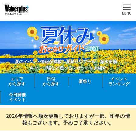
MENU
夏のイベント情報が満載！夏祭りやプール、海水浴場、
キャンプ場など遊べるスポットを大紹介
エリア
日付
イベント
夏祭り
から探す
から探す
ランキング
今日開催
イベント
2026年情報へ順次更新しておりますが一部、昨年の情
報もございます。予めご了承ください。