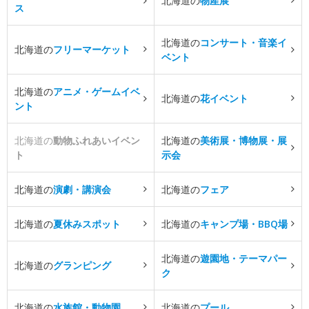
北海道の
物産展
ス
北海道の
コンサート・音楽イ
北海道の
フリーマーケット
ベント
北海道の
アニメ・ゲームイベ
北海道の
花イベント
ント
北海道の
動物ふれあいイベン
北海道の
美術展・博物展・展
ト
示会
北海道の
演劇・講演会
北海道の
フェア
北海道の
夏休みスポット
北海道の
キャンプ場・BBQ場
北海道の
遊園地・テーマパー
北海道の
グランピング
ク
北海道の
水族館・動物園
北海道の
プール