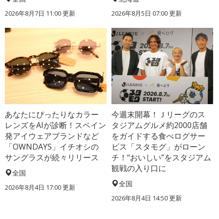
2026年8月7日 11:00
更新
2026年8月5日 07:00
更新
あなたにぴったりなカラー
今週末開幕！Ｊリーグのス
レンズをAIが診断！スペイン
タジアムグルメ約2000店舗
発アイウェアブランドなど
をガイドする食べログサー
「OWNDAYS」イチオシの
ビス「スタモグ」がローン
サングラスが続々リリース
チ！“おいしい”をスタジアム
観戦の入り口に
全国
全国
2026年8月4日 17:00
更新
2026年8月4日 14:50
更新