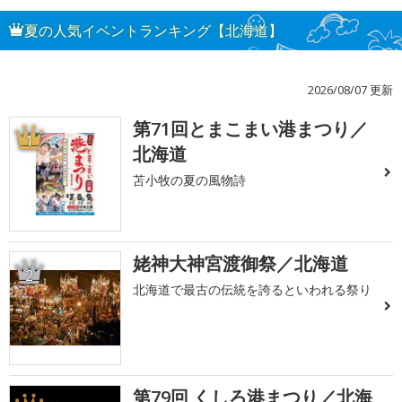
夏の人気イベントランキング【北海道】
2026/08/07 更新
第71回とまこまい港まつり／
1
北海道
苫小牧の夏の風物詩
姥神大神宮渡御祭／北海道
2
北海道で最古の伝統を誇るといわれる祭り
第79回 くしろ港まつり／北海