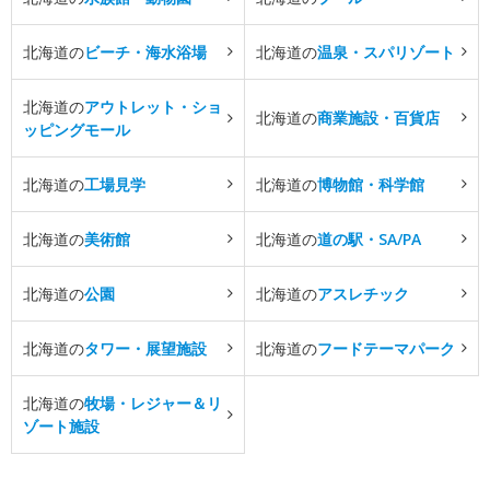
北海道の
ビーチ・海水浴場
北海道の
温泉・スパリゾート
北海道の
アウトレット・ショ
北海道の
商業施設・百貨店
ッピングモール
北海道の
工場見学
北海道の
博物館・科学館
北海道の
美術館
北海道の
道の駅・SA/PA
北海道の
公園
北海道の
アスレチック
北海道の
タワー・展望施設
北海道の
フードテーマパーク
北海道の
牧場・レジャー＆リ
ゾート施設