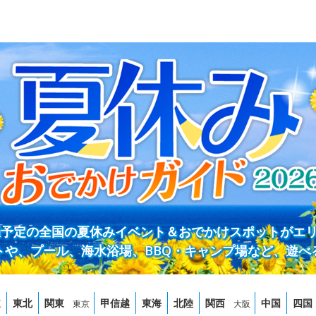
開催予定の全国の夏休みイベント＆おでかけスポットがエ
トや、プール、海水浴場、BBQ・キャンプ場など、遊べ
道
東北
関東
甲信越
東海
北陸
関西
中国
四国
東京
大阪