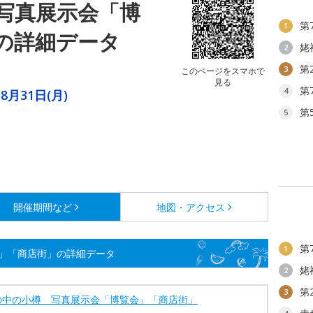
写真展示会「博
第
1
の詳細データ
姥
2
第
3
このページをスマホで
見る
第
4
8月31日(月)
第
）
5
開催期間など
地図・アクセス
第
1
」「商店街」の詳細データ
姥
2
第
3
の中の小樽 写真展示会「博覧会」「商店街」