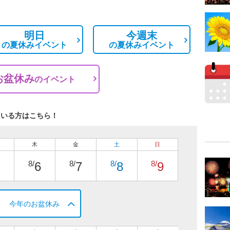
明日
今週末
の
夏休みイベント
の
夏休みイベント
お盆休み
の
イベント
ている方はこちら！
木
金
土
日
8/
8/
8/
8/
6
7
8
9
今年のお盆休み