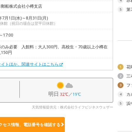
赤
4
本郵船株式会社小樽支店
第
5
年7月1日(水)～8月31日(月)
休館（祝日の場合は翌平日休館）
～17:00
料のみ必要 入館料：大人300円、高校生・70歳以上小樽在
150円
サイトほか、関連サイトはこちら
花
1
三
2
フ
3
明日
32℃
／
19℃
カ
4
浜
5
天気情報提供元：株式会社ライフビジネスウェザー
クセス情報、電話番号を確認する