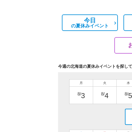
今日
の
夏休みイベント
今週の北海道の夏休みイベントを探し
月
火
水
8/
8/
8/
3
4
5