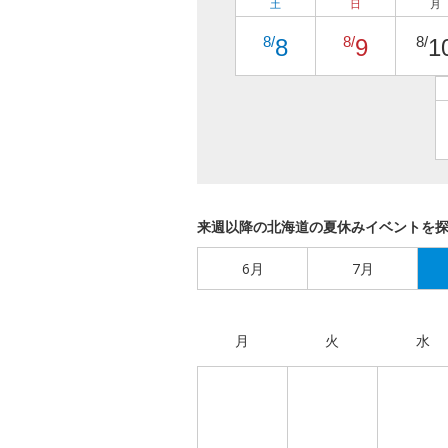
土
日
月
8/
8/
8/
8
9
1
来週以降の北海道の夏休みイベントを
6月
7月
月
火
水