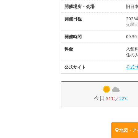
開催場所・会場
旧日
開催日程
2026
火曜日
開催時間
09:30
料金
入館
住の人
公式サイト
公式
今日
31℃
／
22℃
地図・ア