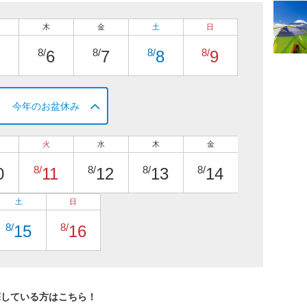
木
金
土
日
8/
8/
8/
8/
6
7
8
9
今年のお盆休み
火
水
木
金
8/
8/
8/
8/
0
11
12
13
14
土
日
8/
8/
15
16
探している方はこちら！