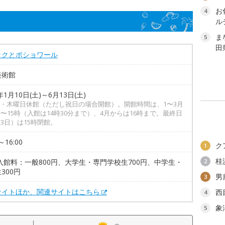
お
4
ル
ま
5
田
ックとポショワール
美術館
年1月10日(土)～6月13日(土)
・木曜日休館（ただし祝日の場合開館）。開館時間は、1〜3月
時〜15時（入館は14時30分まで）、4月からは16時まで。最終日
13日）は15時閉館。
～16:00
ク
1
桂
入館料：一般800円、大学生・専門学校生700円、中学生・
2
300円
男
3
サイトほか、関連サイトはこちら
西
4
象
5