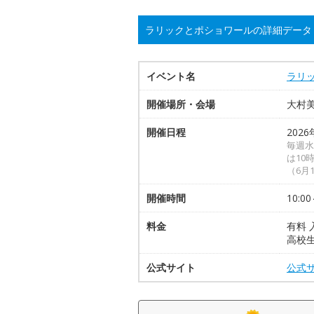
ラリックとポショワールの詳細データ
イベント名
ラリ
開催場所・会場
大村
開催日程
2026
毎週水
は10
（6月
開催時間
10:00
料金
有料 
高校生
公式サイト
公式