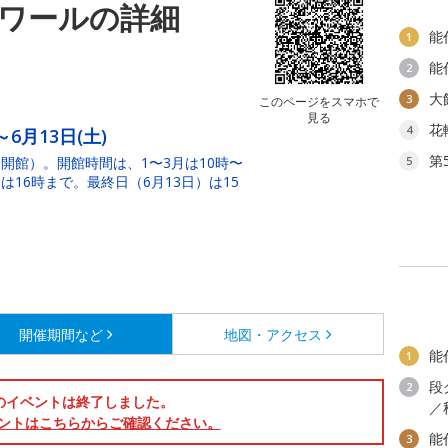
ワールの詳細
能
1
能
2
大
3
このページをスマホで
見る
花
4
～6月13日(土)
第
開館）。開館時間は、1〜3月は10時〜
5
は16時まで。最終日（6月13日）は15
開催期間など
地図・アクセス
能
1
段
2
のイベントは終了しました。
／
ントはこちらからご確認ください。
能
3