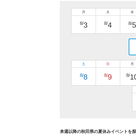
月
火
水
8/
8/
8/
3
4
5
土
日
月
8/
8/
8/
8
9
1
来週以降の秋田県の夏休みイベントを