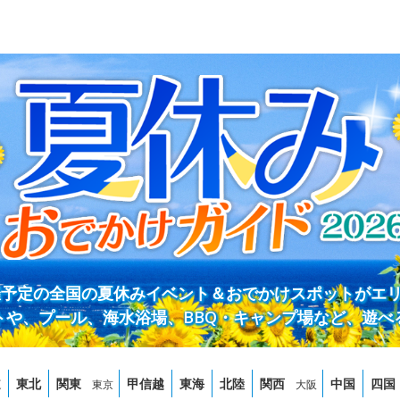
開催予定の全国の夏休みイベント＆おでかけスポットがエ
トや、プール、海水浴場、BBQ・キャンプ場など、遊べ
道
東北
関東
甲信越
東海
北陸
関西
中国
四国
東京
大阪