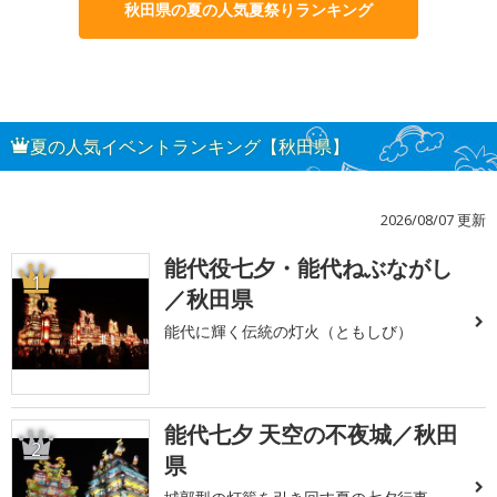
秋田県の夏の人気夏祭りランキング
夏の人気イベントランキング【秋田県】
2026/08/07 更新
能代役七夕・能代ねぶながし
1
／秋田県
能代に輝く伝統の灯火（ともしび）
能代七夕 天空の不夜城／秋田
2
県