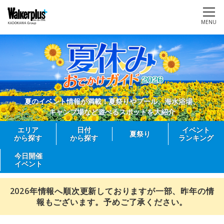
MENU
夏のイベント情報が満載！夏祭りやプール、海水浴場、
キャンプ場など遊べるスポットを大紹介
エリア
日付
イベント
夏祭り
から探す
から探す
ランキング
今日開催
イベント
2026年情報へ順次更新しておりますが一部、昨年の情
報もございます。予めご了承ください。