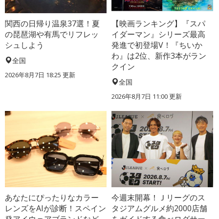
関西の日帰り温泉37選！夏
【映画ランキング】『スパ
の琵琶湖や有馬でリフレッ
イダーマン』シリーズ最高
シュしよう
発進で初登場V！『ちいか
わ』は2位、新作3本がラン
全国
クイン
2026年8月7日 18:25
更新
全国
2026年8月7日 11:00
更新
あなたにぴったりなカラー
今週末開幕！Ｊリーグのス
レンズをAIが診断！スペイン
タジアムグルメ約2000店舗
発アイウェアブランドなど
をガイドする食べログサー