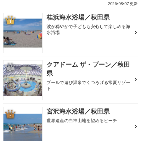
2026/08/07 更新
桂浜海水浴場／秋田県
1
波が穏やかで子どもも安心して楽しめる海
水浴場
クアドーム ザ・ブーン／秋田
2
県
プールで遊び温泉でくつろげる常夏リゾー
ト
宮沢海水浴場／秋田県
3
世界遺産の白神山地を望めるビーチ