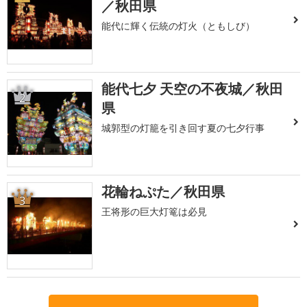
／秋田県
能代に輝く伝統の灯火（ともしび）
能代七夕 天空の不夜城／秋田
2
県
城郭型の灯籠を引き回す夏の七夕行事
花輪ねぷた／秋田県
3
王将形の巨大灯篭は必見