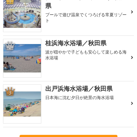
1
県
プールで遊び温泉でくつろげる常夏リゾー
ト
桂浜海水浴場／秋田県
2
波が穏やかで子どもも安心して楽しめる海
水浴場
出戸浜海水浴場／秋田県
3
日本海に沈む夕日が絶景の海水浴場