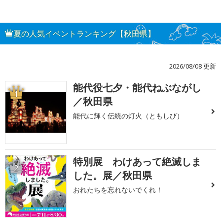
夏の人気イベントランキング【秋田県】
2026/08/08 更新
能代役七夕・能代ねぶながし
1
／秋田県
能代に輝く伝統の灯火（ともしび）
特別展 わけあって絶滅しま
2
した。展／秋田県
おれたちを忘れないでくれ！