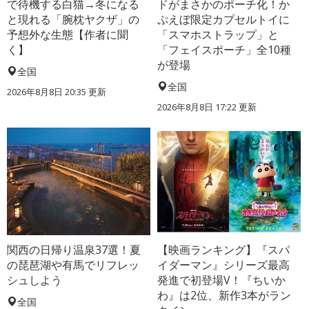
で待機する白猫→冬になる
ドがまさかのポーチ化！か
と現れる「腕枕ヤクザ」の
ぷえぼ限定カプセルトイに
予想外な生態【作者に聞
「スマホストラップ」と
く】
「フェイスポーチ」全10種
が登場
全国
全国
2026年8月8日 20:35
更新
2026年8月8日 17:22
更新
関西の日帰り温泉37選！夏
【映画ランキング】『スパ
の琵琶湖や有馬でリフレッ
イダーマン』シリーズ最高
シュしよう
発進で初登場V！『ちいか
わ』は2位、新作3本がラン
全国