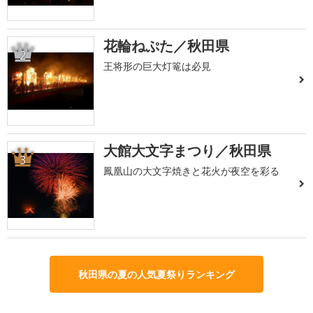
花輪ねぷた／秋田県
2
王将形の巨大灯篭は必見
大館大文字まつり／秋田県
3
鳳凰山の大文字焼きと花火が夜空を彩る
秋田県の夏の人気夏祭りランキング