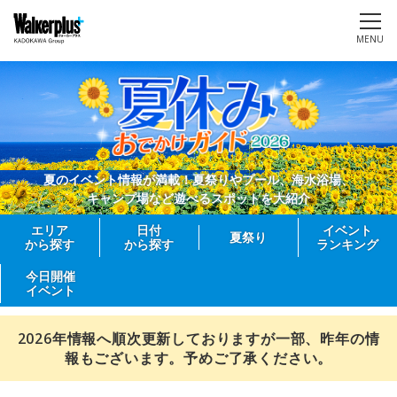
MENU
夏のイベント情報が満載！夏祭りやプール、海水浴場、
キャンプ場など遊べるスポットを大紹介
エリア
日付
イベント
夏祭り
から探す
から探す
ランキング
今日開催
イベント
2026年情報へ順次更新しておりますが一部、昨年の情
報もございます。予めご了承ください。