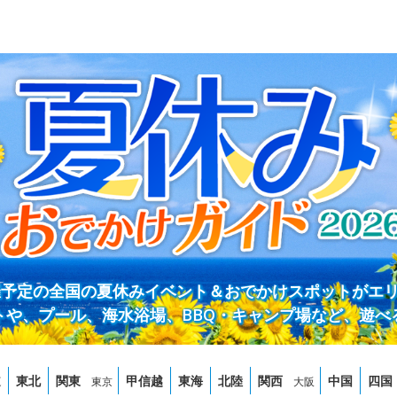
開催予定の全国の夏休みイベント＆おでかけスポットがエ
トや、プール、海水浴場、BBQ・キャンプ場など、遊べ
道
東北
関東
甲信越
東海
北陸
関西
中国
四国
東京
大阪