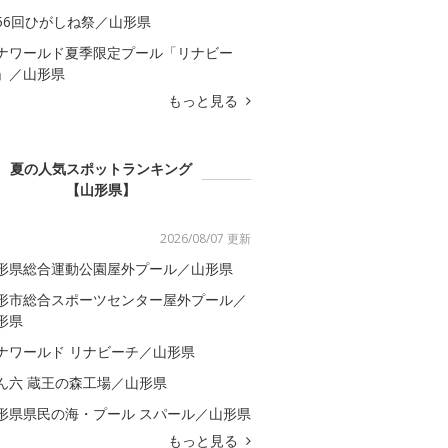
56回ひがしね祭／山形県
ナワールド夏季限定プール「リナビー
」／山形県
もっと見る
夏の人気スポットランキング
【山形県】
2026/08/07 更新
形県総合運動公園屋外プール／山形県
形市総合スポーツセンター屋外プール／
形県
ナワールド リナビーチ／山形県
ん六 蔵王の森工場／山形県
形県県民の海・プール スパール／山形県
もっと見る