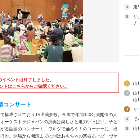
第
4
リ
5
チ
のイベントは終了しました。
山
1
ントはこちらからご確認ください。
山
2
山
型コンサート
リ
3
で構成されておりTV出演多数。全国で年間350公演開催の人
で
4
ンオーケストラジャパンの演奏は楽しさと迫力いっぱい。子ど
山
上がる話題のコンサート。ワルツで踊ろう！のコーナーに、出
5
カほか。開場から開演までの間はおもちゃの楽器あそび・ヴァ