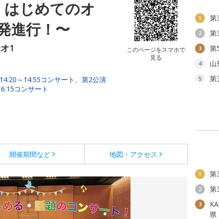
・はじめてのオ
第
1
発進行！〜
第
2
オ1
第
3
このページをスマホで
見る
山
4
第
14:20～14:55コンサート、第2公演
5
16:15コンサート
開催期間など
地図・アクセス
第
1
第
2
KA
3
県