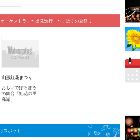
のオーケストラ」〜出発進行！〜」近くの夏祭り
山形紅花まつり
おもいでぽろぽろ
の舞台「紅花の里
高瀬」
けスポット