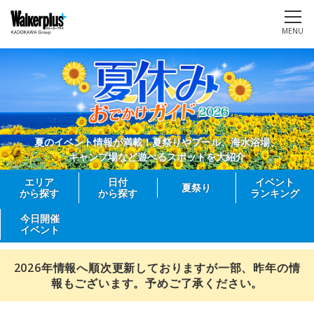
MENU
夏のイベント情報が満載！夏祭りやプール、海水浴場、
キャンプ場など遊べるスポットを大紹介
エリア
日付
イベント
夏祭り
から探す
から探す
ランキング
今日開催
イベント
2026年情報へ順次更新しておりますが一部、昨年の情
報もございます。予めご了承ください。