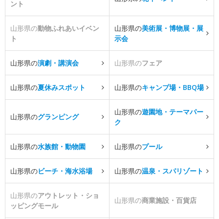
ント
山形県の
動物ふれあいイベン
山形県の
美術展・博物展・展
ト
示会
山形県の
演劇・講演会
山形県の
フェア
山形県の
夏休みスポット
山形県の
キャンプ場・BBQ場
山形県の
遊園地・テーマパー
山形県の
グランピング
ク
山形県の
水族館・動物園
山形県の
プール
山形県の
ビーチ・海水浴場
山形県の
温泉・スパリゾート
山形県の
アウトレット・ショ
山形県の
商業施設・百貨店
ッピングモール