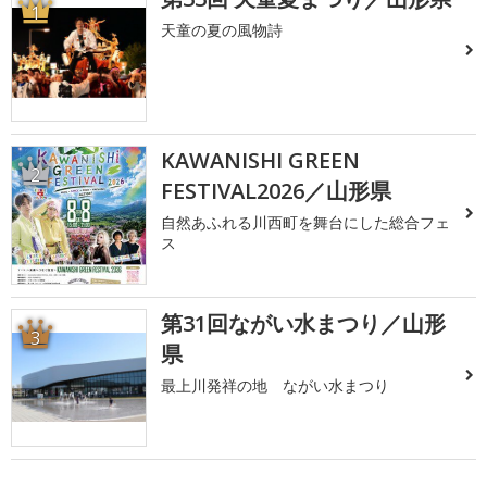
1
天童の夏の風物詩
KAWANISHI GREEN
2
FESTIVAL2026／山形県
自然あふれる川西町を舞台にした総合フェ
ス
第31回ながい水まつり／山形
3
県
最上川発祥の地 ながい水まつり