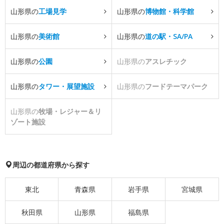
山形県の
工場見学
山形県の
博物館・科学館
山形県の
美術館
山形県の
道の駅・SA/PA
山形県の
公園
山形県の
アスレチック
山形県の
タワー・展望施設
山形県の
フードテーマパーク
山形県の
牧場・レジャー＆リ
ゾート施設
周辺の都道府県から探す
東北
青森県
岩手県
宮城県
秋田県
山形県
福島県