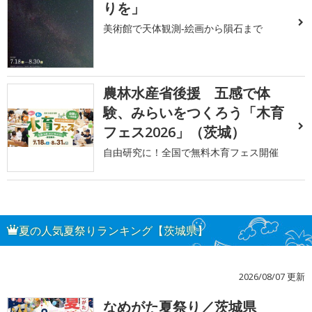
りを」
美術館で天体観測‐絵画から隕石まで
農林水産省後援 五感で体
験、みらいをつくろう「木育
フェス2026」（茨城）
自由研究に！全国で無料木育フェス開催
夏の人気夏祭りランキング【茨城県】
2026/08/07 更新
なめがた夏祭り／茨城県