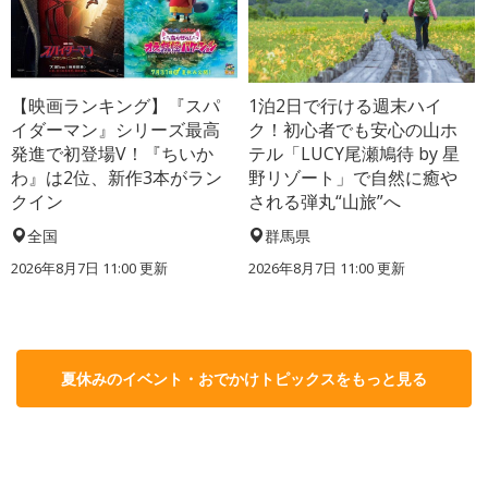
【映画ランキング】『スパ
1泊2日で行ける週末ハイ
イダーマン』シリーズ最高
ク！初心者でも安心の山ホ
発進で初登場V！『ちいか
テル「LUCY尾瀬鳩待 by 星
わ』は2位、新作3本がラン
野リゾート」で自然に癒や
クイン
される弾丸“山旅”へ
全国
群馬県
2026年8月7日 11:00
更新
2026年8月7日 11:00
更新
夏休みのイベント・おでかけトピックスをもっと見る