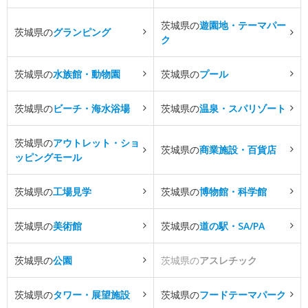
茨城県の
遊園地・テーマパー
茨城県の
グランピング
ク
茨城県の
水族館・動物園
茨城県の
プール
茨城県の
ビーチ・海水浴場
茨城県の
温泉・スパリゾート
茨城県の
アウトレット・ショ
茨城県の
商業施設・百貨店
ッピングモール
茨城県の
工場見学
茨城県の
博物館・科学館
茨城県の
美術館
茨城県の
道の駅・SA/PA
茨城県の
公園
茨城県の
アスレチック
茨城県の
タワー・展望施設
茨城県の
フードテーマパーク