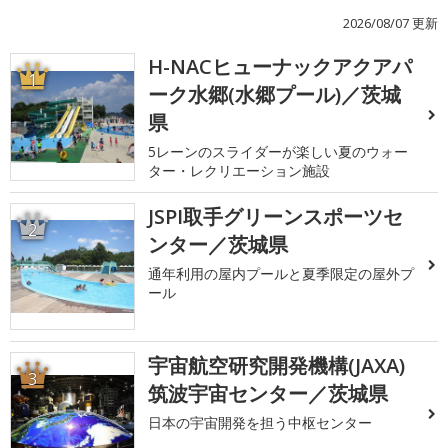
2026/08/07 更新
H-NACヒューナックアクアパ
1
ーク水郷(水郷プール)／茨城
県
5レーンのスライダーが楽しい夏のウォー
ター・レクリエーション施設
JSPI取手グリーンスポーツセ
2
ンター／茨城県
通年利用の屋内プールと夏季限定の屋外プ
ール
宇宙航空研究開発機構(JAXA)
3
筑波宇宙センター／茨城県
日本の宇宙開発を担う中枢センター