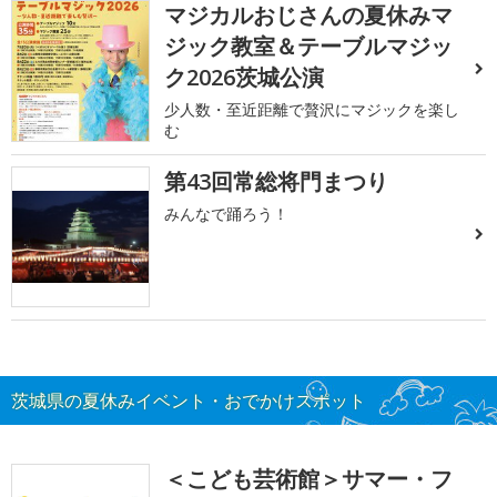
マジカルおじさんの夏休みマ
ジック教室＆テーブルマジッ
ク2026茨城公演
少人数・至近距離で贅沢にマジックを楽し
む
第43回常総将門まつり
みんなで踊ろう！
茨城県の夏休みイベント・おでかけスポット
＜こども芸術館＞サマー・フ