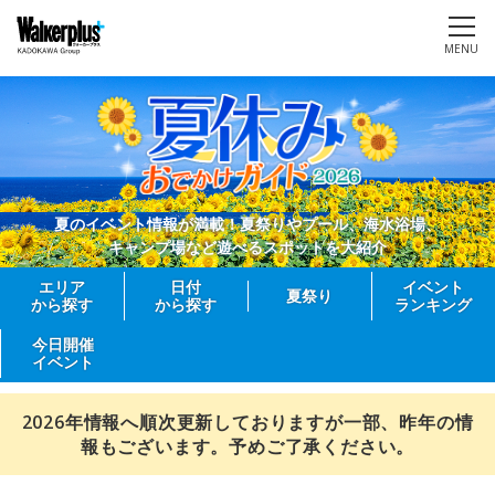
MENU
夏のイベント情報が満載！夏祭りやプール、海水浴場、
キャンプ場など遊べるスポットを大紹介
エリア
日付
イベント
夏祭り
から探す
から探す
ランキング
今日開催
イベント
2026年情報へ順次更新しておりますが一部、昨年の情
報もございます。予めご了承ください。