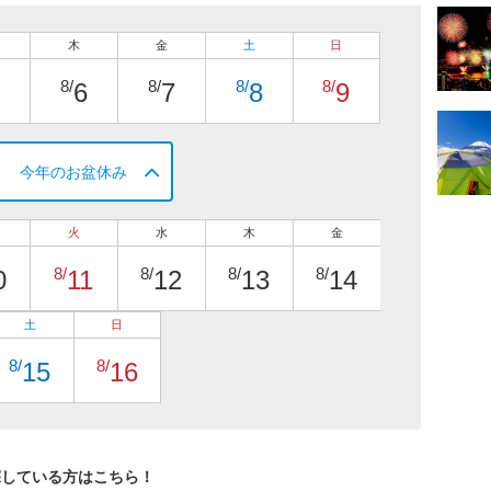
木
金
土
日
8/
8/
8/
8/
6
7
8
9
今年のお盆休み
火
水
木
金
8/
8/
8/
8/
0
11
12
13
14
土
日
8/
8/
15
16
探している方はこちら！