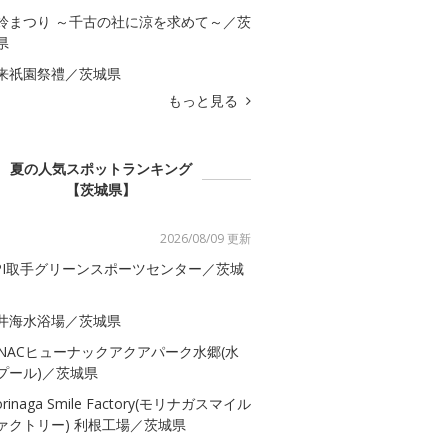
鈴まつり ～千古の社に涼を求めて～／茨
県
来祇園祭禮／茨城県
もっと見る
夏の人気スポットランキング
【茨城県】
2026/08/09 更新
SPI取手グリーンスポーツセンター／茨城
井海水浴場／茨城県
-NACヒューナックアクアパーク水郷(水
プール)／茨城県
rinaga Smile Factory(モリナガスマイル
ァクトリー) 利根工場／茨城県