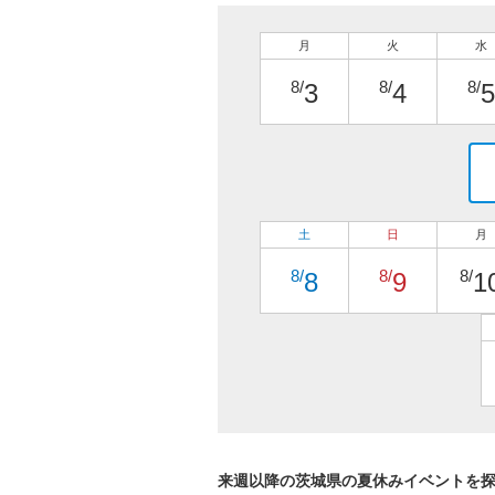
月
火
水
8/
8/
8/
3
4
5
土
日
月
8/
8/
8/
8
9
1
来週以降の茨城県の夏休みイベントを