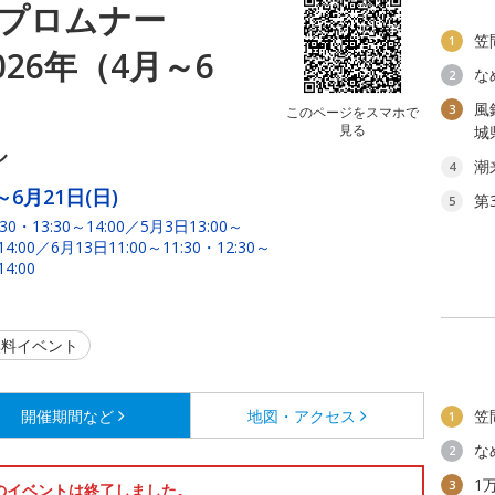
プロムナー
笠
1
26年（4月～6
な
2
風
3
このページをスマホで
見る
城
ル
潮
4
～6月21日(日)
第
5
0・13:30～14:00／5月3日13:00～
14:00／6月13日11:00～11:30・12:30～
4:00
料イベント
開催期間など
地図・アクセス
笠
1
な
2
1
3
のイベントは終了しました。