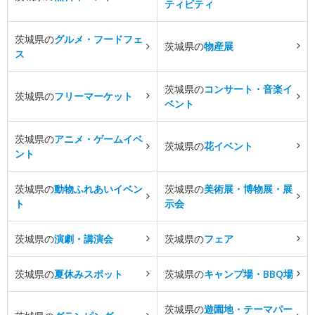
ティビティ
茨城県の
グルメ・フードフェ
茨城県の
物産展
ス
茨城県の
コンサート・音楽イ
茨城県の
フリーマーケット
ベント
茨城県の
アニメ・ゲームイベ
茨城県の
花イベント
ント
茨城県の
動物ふれあいイベン
茨城県の
美術展・博物展・展
ト
示会
茨城県の
演劇・講演会
茨城県の
フェア
茨城県の
夏休みスポット
茨城県の
キャンプ場・BBQ場
茨城県の
遊園地・テーマパー