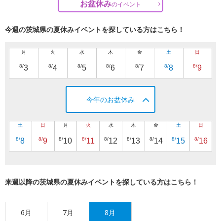
お盆休み
の
イベント
今週の茨城県の夏休みイベントを探している方はこちら！
月
火
水
木
金
土
日
8/
8/
8/
8/
8/
8/
8/
3
4
5
6
7
8
9
今年のお盆休み
土
日
月
火
水
木
金
土
日
8/
8/
8/
8/
8/
8/
8/
8/
8/
8
9
10
11
12
13
14
15
16
来週以降の茨城県の夏休みイベントを探している方はこちら！
6月
7月
8月