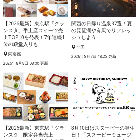
【2026最新】東京駅「グラ
関西の日帰り温泉37選！夏
ンスタ」手土産スイーツ売
の琵琶湖や有馬でリフレッ
上TOP10を発表！7年連続1
シュしよう
位の殿堂入りも
全国
東京都
2026年8月7日 18:25
更新
2026年8月8日 08:00
更新
【2026最新】東京駅「グラ
8月10日はスヌーピーの誕生
ンスタ」限定弁当売上
日！「スヌーピーミュージ