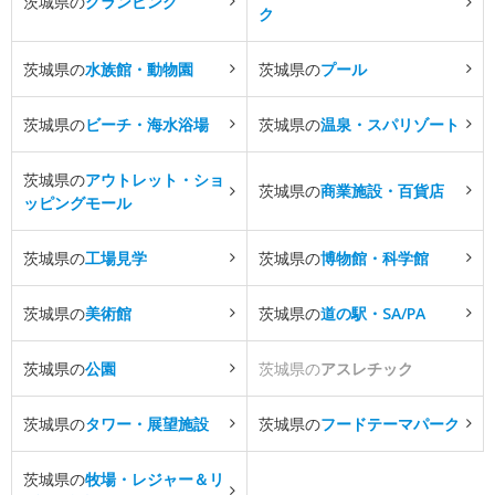
茨城県の
グランピング
ク
茨城県の
水族館・動物園
茨城県の
プール
茨城県の
ビーチ・海水浴場
茨城県の
温泉・スパリゾート
茨城県の
アウトレット・ショ
茨城県の
商業施設・百貨店
ッピングモール
茨城県の
工場見学
茨城県の
博物館・科学館
茨城県の
美術館
茨城県の
道の駅・SA/PA
茨城県の
公園
茨城県の
アスレチック
茨城県の
タワー・展望施設
茨城県の
フードテーマパーク
茨城県の
牧場・レジャー＆リ