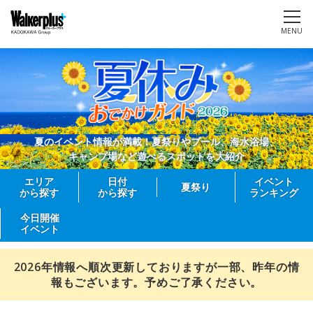
MENU
夏のイベント情報が満載！夏祭りやプール、海水浴場、
キャンプ場など遊べるスポットを大紹介
エリア
日付
イベント
夏祭り
から探す
から探す
ランキング
今日開催
イベント
2026年情報へ順次更新しておりますが一部、昨年の情
報もございます。予めご了承ください。