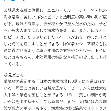
茨城県大洗町に位置し、ユニバーサルビーチとして人気の
海水浴場。美しい白砂のビーチと透明度の高い青い海が広
がる。遠浅の海岸は、波が穏やかで澄んだ水のため、子ど
もから大人まで安心して海水浴を楽しる。また、広々とし
たビーチは、たっぷりとしたスペースがあり、ゆったりと
した時間を過ごすことができる。障害者やシニア層でも快
適に過ごせるように車いす用の更衣室やシャワー、トイレ
などはもちろん、水陸両用の特殊な車椅子の貸し出しも行
っている。
見どころ
環境省の選定する「日本の快水浴場100選」にも選ばれて
いる。周囲には美しい自然が広がり、ビーチからは壮大な
太平洋の景色を望むことができる。特に、美しい朝日が海
から顔を出す様子がとても綺麗だ。また、近隣には温泉施
設や観光スポットも多く、海水浴の後に温泉でリラックス