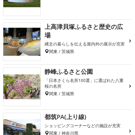
上高津貝塚ふるさと歴史の広
場
縄文の暮らしを伝える屋内外の展示が充実
関東 / 茨城県
静峰ふるさと公園
「日本さくら名所100選」に選ばれた八重
桜の名所
関東 / 茨城県
都筑PA(上り線)
ショッピングコーナーなどの施設が充実
関東 / 神奈川県