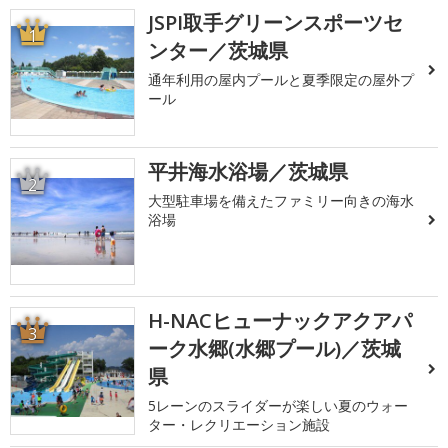
JSPI取手グリーンスポーツセ
1
ンター／茨城県
通年利用の屋内プールと夏季限定の屋外プ
ール
平井海水浴場／茨城県
2
大型駐車場を備えたファミリー向きの海水
浴場
H-NACヒューナックアクアパ
3
ーク水郷(水郷プール)／茨城
県
5レーンのスライダーが楽しい夏のウォー
ター・レクリエーション施設