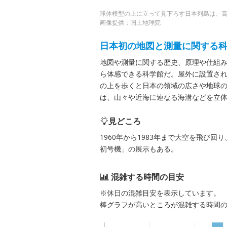
球体模型の上に立って見下ろす日本列島は、高度
画像提供：国土地理院
日本初の地図と測量に関する
地図や測量に関する歴史、原理や仕組
ら体感できる科学館だ。屋外に設置され
の上を歩くと日本の領域の広さや地球
は、山々や近海に連なる海溝などを立
見どころ
1960年から1983年まで大空を飛び
初号機」の展示もある。
混雑する時間の目安
※休日の混雑目安を表示しています。
棒グラフが高いところが混雑する時間