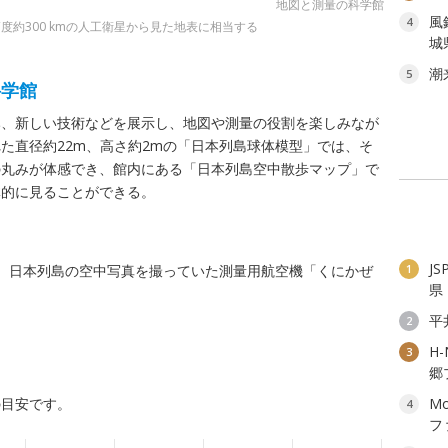
地図と測量の科学館
風
4
約300 kmの人工衛星から見た地表に相当する
城
潮
5
科学館
み、新しい技術などを展示し、地図や測量の役割を楽しみなが
た直径約22m、高さ約2mの「日本列島球体模型」では、そ
の丸みが体感でき、館内にある「日本列島空中散歩マップ」で
体的に見ることができる。
J
回り、日本列島の空中写真を撮っていた測量用航空機「くにかぜ
1
県
平
2
H
3
郷
の目安です。
Mo
4
フ