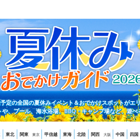
開催予定の全国の夏休みイベント＆おでかけスポットがエ
トや、プール、海水浴場、BBQ・キャンプ場など、遊べ
道
東北
関東
甲信越
東海
北陸
関西
中国
四国
東京
大阪