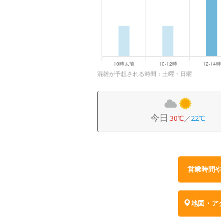
混雑が予想される時間：土曜・日曜
今日
30℃
／
22℃
営業時間
地図・ア