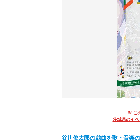
※ こ
茨城県のイベ
谷川俊太郎の戯曲を歌・音楽