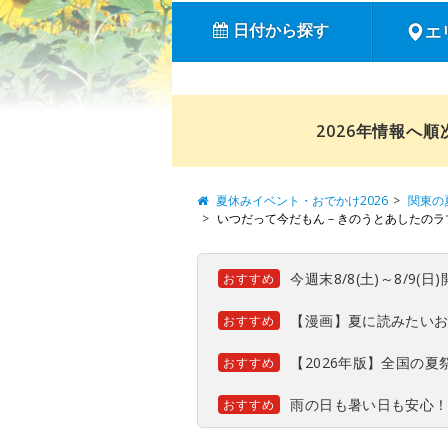
日付から探す
エ
2026年情報へ
夏休みイベント・おでかけ2026
関東の
いつだって今だもん－きのうとあしたのラ
今週末8/8(土)～8/9
おすすめ
【漫画】夏に読みたい
おすすめ
【2026年版】全国の
おすすめ
雨の日も暑い日も安心
おすすめ