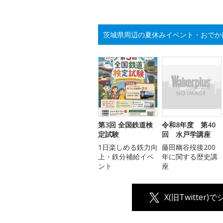
茨城県周辺の夏休みイベント・おでか
第3回 全国鉄道検
令和8年度 第40
定試験
回 水戸学講座
1日楽しめる鉄力向
藤田幽谷歿後200
上・鉄分補給イベ
年に関する歴史講
ント
座
X(旧Twitter)