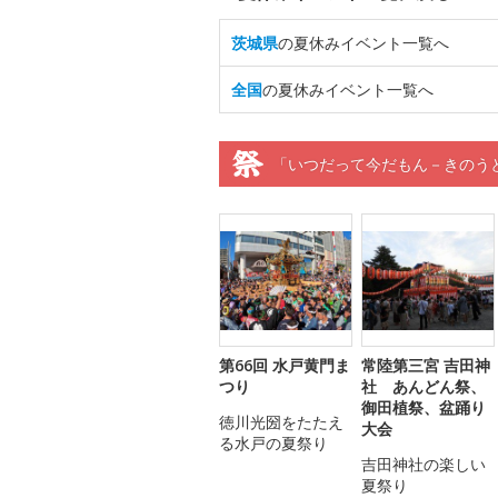
茨城県
の夏休みイベント一覧へ
全国
の夏休みイベント一覧へ
「いつだって今だもん－きのう
第66回 水戸黄門ま
常陸第三宮 吉田神
つり
社 あんどん祭、
御田植祭、盆踊り
徳川光圀をたたえ
大会
る水戸の夏祭り
吉田神社の楽しい
夏祭り