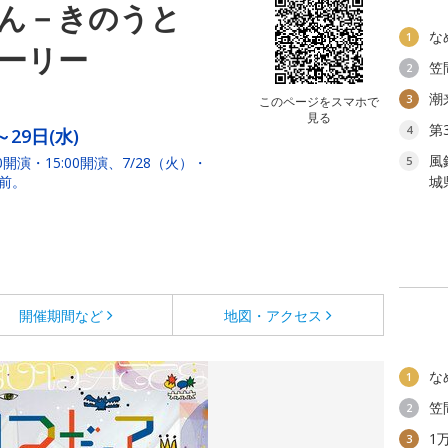
ん－きのうと
な
1
ーリー
笠
2
潮
3
このページをスマホで
見る
第
4
～29日(水)
風
00開演・15:00開演、7/28（火）・
5
分前。
城
開催期間など
地図・アクセス
な
1
笠
2
1
3