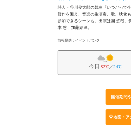
詩人・谷川俊太郎の戯曲『いつだって
賢作を迎え、音楽の生演奏、歌、映像
参加できるシーンも。出演は團 悠哉、
本 悠、加藤結凪。
情報提供：イベントバンク
今日
32℃
／
24℃
開催期間
地図・ア