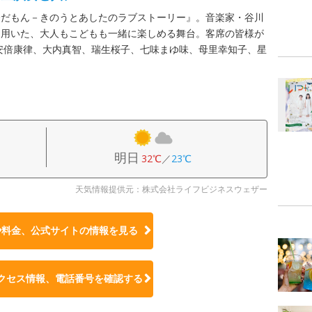
今だもん－きのうとあしたのラブストーリー』。音楽家・谷川
も用いた、大人もこどもも一緒に楽しめる舞台。客席の皆様が
安倍康律、大内真智、瑞生桜子、七味まゆ味、母里幸知子、星
明日
32℃
／
23℃
天気情報提供元：株式会社ライフビジネスウェザー
や料金、公式サイトの
情報を見る
クセス情報、電話番号を確認する