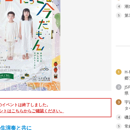
潮
4
第
5
H
1
郷
J
2
県
宇
3
のイベントは終了しました。
タ
ントはこちらからご確認ください。
磯
4
常
5
の生演奏と共に