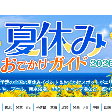
開催予定の全国の夏休みイベント＆おでかけスポットがエ
トや、プール、海水浴場、BBQ・キャンプ場など、遊べ
道
東北
関東
甲信越
東海
北陸
関西
中国
四国
東京
大阪