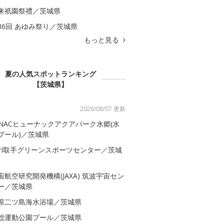
来祇園祭禮／茨城県
36回 あゆみ祭り／茨城県
もっと見る
夏の人気スポットランキング
【茨城県】
2026/08/07 更新
-NACヒューナックアクアパーク水郷(水
プール)／茨城県
SPI取手グリーンスポーツセンター／茨城
宙航空研究開発機構(JAXA) 筑波宇宙セン
ー／茨城県
原二ツ島海水浴場／茨城県
総運動公園プール／茨城県