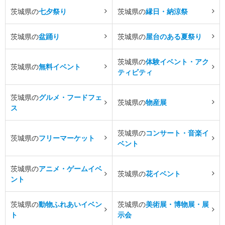
茨城県の
七夕祭り
茨城県の
縁日・納涼祭
茨城県の
盆踊り
茨城県の
屋台のある夏祭り
茨城県の
体験イベント・アク
茨城県の
無料イベント
ティビティ
茨城県の
グルメ・フードフェ
茨城県の
物産展
ス
茨城県の
コンサート・音楽イ
茨城県の
フリーマーケット
ベント
茨城県の
アニメ・ゲームイベ
茨城県の
花イベント
ント
茨城県の
動物ふれあいイベン
茨城県の
美術展・博物展・展
ト
示会