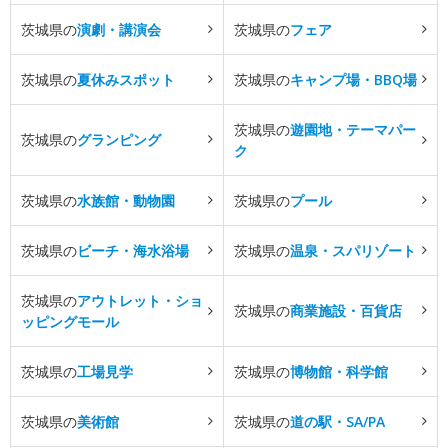
茨城県の
演劇・講演会
茨城県の
フェア
茨城県の
夏休みスポット
茨城県の
キャンプ場・BBQ場
茨城県の
遊園地・テーマパー
茨城県の
グランピング
ク
茨城県の
水族館・動物園
茨城県の
プール
茨城県の
ビーチ・海水浴場
茨城県の
温泉・スパリゾート
茨城県の
アウトレット・ショ
茨城県の
商業施設・百貨店
ッピングモール
茨城県の
工場見学
茨城県の
博物館・科学館
茨城県の
美術館
茨城県の
道の駅・SA/PA