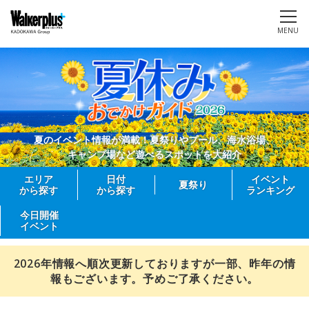
MENU
夏のイベント情報が満載！夏祭りやプール、海水浴場、
キャンプ場など遊べるスポットを大紹介
エリア
日付
イベント
夏祭り
から探す
から探す
ランキング
今日開催
イベント
2026年情報へ順次更新しておりますが一部、昨年の情
報もございます。予めご了承ください。