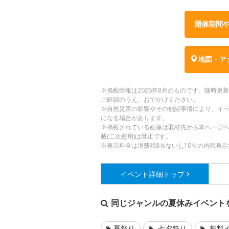
開催期間
地図・ア
※掲載情報は2026年8月のものです。随時
ご確認のうえ、おでかけください。
※自然災害の影響やその他諸事情により、イ
になる場合があります。
※掲載されている画像は取材先から本ページ
載(二次使用)は禁止です。
※表示料金は消費税8％ないし10％の内税表示
イベント詳細
トップ
同じジャンルの夏休みイベント
夏祭り
七夕祭り
無料