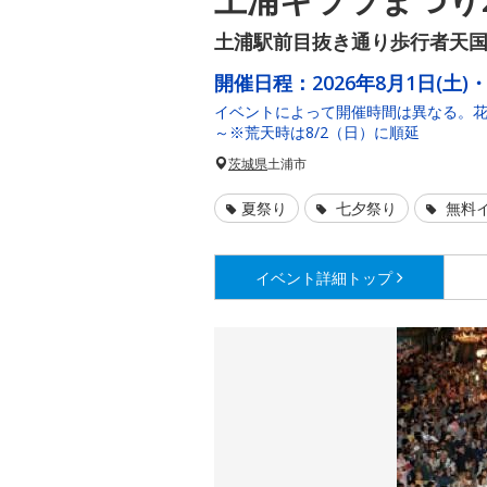
土浦駅前目抜き通り歩行者天
開催日程：
2026年8月1日(土)・
イベントによって開催時間は異なる。花火
～※荒天時は8/2（日）に順延
茨城県
土浦市
夏祭り
七夕祭り
無料
イベント詳細
トップ