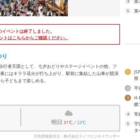
第
4
第
5
のイベントは終了しました。
ントはこちらからご確認ください。
つり
りを歩行者天国として、七夕おどりやステージイベントの他、フ
J
1
、夜にはキララ花火が打ち上がり、駅前に集結した山車が競演
県
から子どもまで楽しめる。
平
2
H
3
郷
常
4
明日
31℃
／
23℃
宇
5
タ
天気情報提供元：株式会社ライフビジネスウェザー