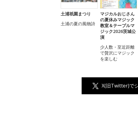
土浦祇園まつり
マジカルおじさん
の夏休みマジック
土浦の夏の風物詩
教室＆テーブルマ
ジック2026茨城公
演
少人数・至近距離
で贅沢にマジック
を楽しむ
X(旧Twitter)