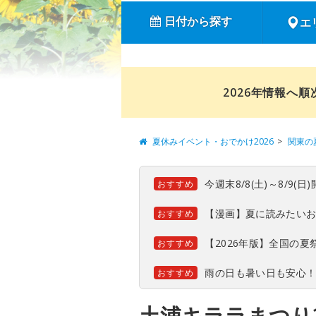
日付から探す
エ
2026年情報へ
夏休みイベント・おでかけ2026
関東の
今週末8/8(土)～8/9
おすすめ
【漫画】夏に読みたい
おすすめ
【2026年版】全国の
おすすめ
雨の日も暑い日も安心
おすすめ
土浦キララまつり2