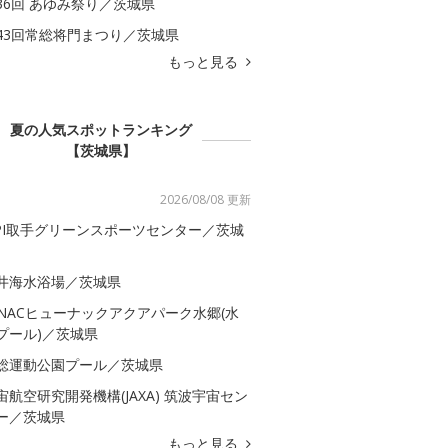
36回 あゆみ祭り／茨城県
43回常総将門まつり／茨城県
もっと見る
夏の人気スポットランキング
【茨城県】
2026/08/08 更新
SPI取手グリーンスポーツセンター／茨城
井海水浴場／茨城県
-NACヒューナックアクアパーク水郷(水
プール)／茨城県
総運動公園プール／茨城県
宙航空研究開発機構(JAXA) 筑波宇宙セン
ー／茨城県
もっと見る