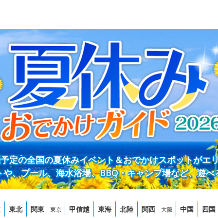
開催予定の全国の夏休みイベント＆おでかけスポットがエ
トや、プール、海水浴場、BBQ・キャンプ場など、遊べ
道
東北
関東
甲信越
東海
北陸
関西
中国
四国
東京
大阪