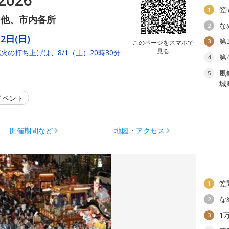
笠
1
国他、市内各所
な
2
2日(日)
第
3
このページをスマホで
見る
の打ち上げは、8/1（土）20時30分
第
4
風
5
城
イベント
開催期間など
地図・アクセス
笠
1
な
2
1
3