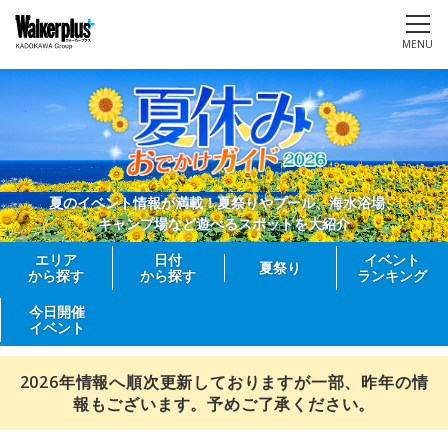
MENU
夏のイベント情報が満載！夏祭りやプール、海水浴場、
キャンプ場など遊べるスポットを大紹介
エリア
日付
イベント
夏祭り
から探す
から探す
ランキング
今日開催
イベント
2026年情報へ順次更新しておりますが一部、昨年の情
報もございます。予めご了承ください。