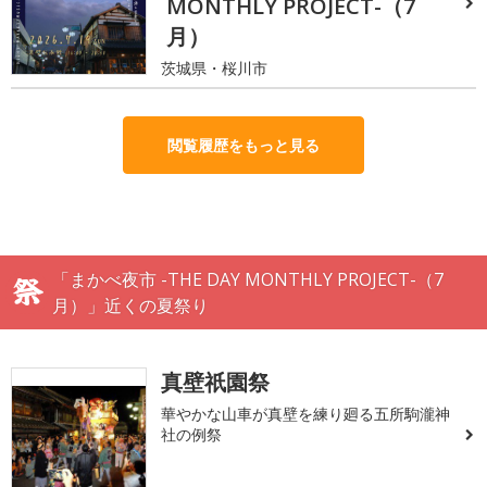
MONTHLY PROJECT-（7
月）
茨城県・桜川市
閲覧履歴をもっと見る
「まかべ夜市 -THE DAY MONTHLY PROJECT-（7
月）」近くの夏祭り
真壁祇園祭
華やかな山車が真壁を練り廻る五所駒瀧神
社の例祭