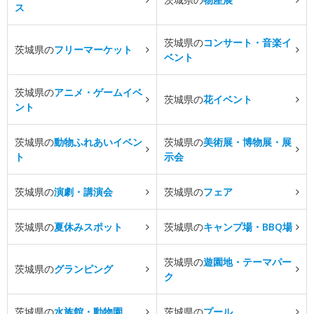
ス
茨城県の
コンサート・音楽イ
茨城県の
フリーマーケット
ベント
茨城県の
アニメ・ゲームイベ
茨城県の
花イベント
ント
茨城県の
動物ふれあいイベン
茨城県の
美術展・博物展・展
ト
示会
茨城県の
演劇・講演会
茨城県の
フェア
茨城県の
夏休みスポット
茨城県の
キャンプ場・BBQ場
茨城県の
遊園地・テーマパー
茨城県の
グランピング
ク
茨城県の
水族館・動物園
茨城県の
プール