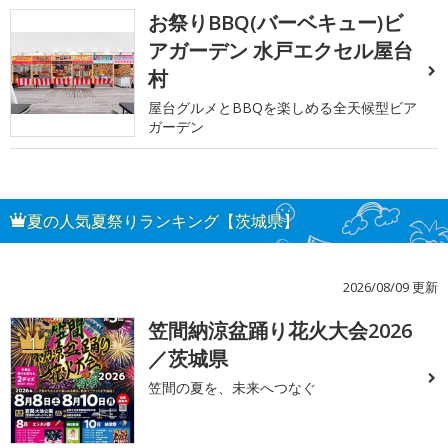
お祭りBBQ(バーベキュー)ビ
アガーデン 水戸エクセル屋台
村
屋台グルメとBBQを楽しめる全天候型ビア
ガーデン
夏の人気夏祭りランキング【茨城県】
2026/08/09 更新
笠間納涼盆踊り花火大会2026
1
／茨城県
笠間の夏を、未来へつなぐ