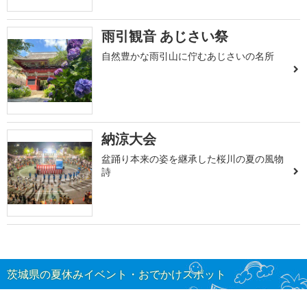
雨引観音 あじさい祭
自然豊かな雨引山に佇むあじさいの名所
納涼大会
盆踊り本来の姿を継承した桜川の夏の風物
詩
茨城県の夏休みイベント・おでかけスポット