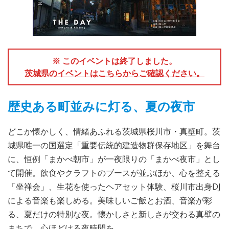
※ このイベントは終了しました。
茨城県のイベントはこちらからご確認ください。
歴史ある町並みに灯る、夏の夜市
どこか懐かしく、情緒あふれる茨城県桜川市・真壁町。茨
城県唯一の国選定「重要伝統的建造物群保存地区」を舞台
に、恒例「まかべ朝市」が一夜限りの「まかべ夜市」とし
て開催。飲食やクラフトのブースが並ぶほか、心を整える
「坐禅会」、生花を使ったヘアセット体験、桜川市出身DJ
による音楽も楽しめる。美味しいご飯とお酒、音楽が彩
る、夏だけの特別な夜。懐かしさと新しさが交わる真壁の
まちで、心ほどける夜時間を。