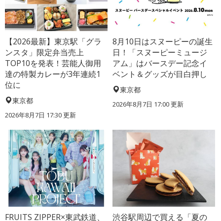
【2026最新】東京駅「グラ
8月10日はスヌーピーの誕生
ンスタ」限定弁当売上
日！「スヌーピーミュージ
TOP10を発表！芸能人御用
アム」はバースデー記念イ
達の特製カレーが3年連続1
ベント＆グッズが目白押し
位に
東京都
東京都
2026年8月7日 17:00
更新
2026年8月7日 17:30
更新
FRUITS ZIPPER×東武鉄道、
渋谷駅周辺で買える「夏の