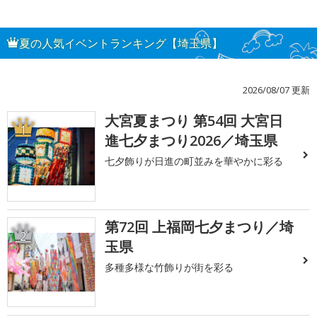
夏の人気イベントランキング【埼玉県】
2026/08/07 更新
大宮夏まつり 第54回 大宮日
1
進七夕まつり2026／埼玉県
七夕飾りが日進の町並みを華やかに彩る
第72回 上福岡七夕まつり／埼
2
玉県
多種多様な竹飾りが街を彩る