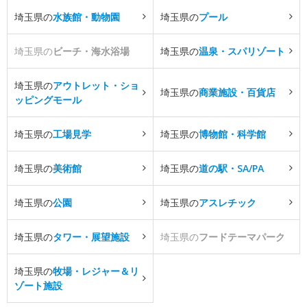
埼玉県の
水族館・動物園
埼玉県の
プール
埼玉県の
ビーチ・海水浴場
埼玉県の
温泉・スパリゾート
埼玉県の
アウトレット・ショ
埼玉県の
商業施設・百貨店
ッピングモール
埼玉県の
工場見学
埼玉県の
博物館・科学館
埼玉県の
美術館
埼玉県の
道の駅・SA/PA
埼玉県の
公園
埼玉県の
アスレチック
埼玉県の
タワー・展望施設
埼玉県の
フードテーマパーク
埼玉県の
牧場・レジャー＆リ
ゾート施設