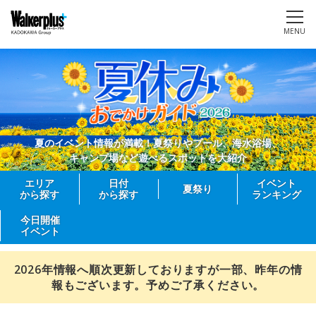
MENU
夏のイベント情報が満載！夏祭りやプール、海水浴場、
キャンプ場など遊べるスポットを大紹介
エリア
日付
イベント
夏祭り
から探す
から探す
ランキング
今日開催
イベント
2026年情報へ順次更新しておりますが一部、昨年の情
報もございます。予めご了承ください。