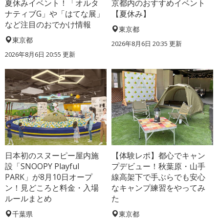
夏休みイベント！「オルタ
京都内のおすすめイベント
ナティブG」や「はてな展」
【夏休み】
など注目のおでかけ情報
東京都
東京都
2026年8月6日 20:35
更新
2026年8月6日 20:55
更新
日本初のスヌーピー屋内施
【体験レポ】都心でキャン
設「SNOOPY Playful
プデビュー！秋葉原・山手
PARK」が8月10日オープ
線高架下で手ぶらでも安心
ン！見どころと料金・入場
なキャンプ練習をやってみ
ルールまとめ
た
千葉県
東京都