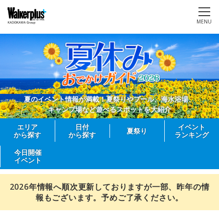
MENU
夏のイベント情報が満載！夏祭りやプール、海水浴場、
キャンプ場など遊べるスポットを大紹介
エリア
日付
イベント
夏祭り
から探す
から探す
ランキング
今日開催
イベント
2026年情報へ順次更新しておりますが一部、昨年の情
報もございます。予めご了承ください。