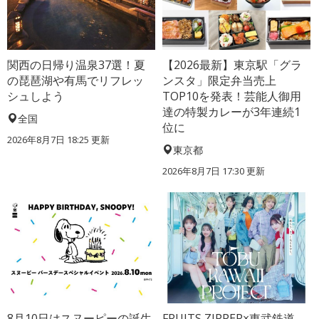
関西の日帰り温泉37選！夏
【2026最新】東京駅「グラ
の琵琶湖や有馬でリフレッ
ンスタ」限定弁当売上
シュしよう
TOP10を発表！芸能人御用
達の特製カレーが3年連続1
全国
位に
2026年8月7日 18:25
更新
東京都
2026年8月7日 17:30
更新
8月10日はスヌーピーの誕生
FRUITS ZIPPER×東武鉄道、