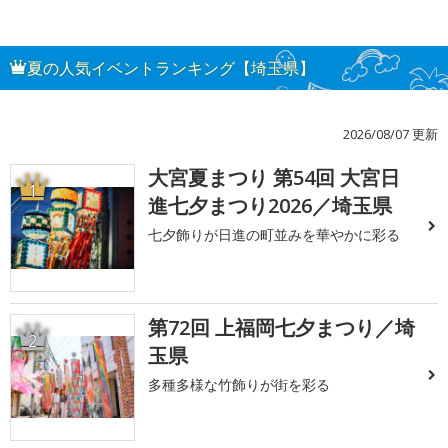
夏の人気イベントランキング【埼玉県】
2026/08/07 更新
大宮夏まつり 第54回 大宮日
1
進七夕まつり2026／埼玉県
七夕飾りが日進の町並みを華やかに彩る
第72回 上福岡七夕まつり／埼
2
玉県
多種多様な竹飾りが街を彩る