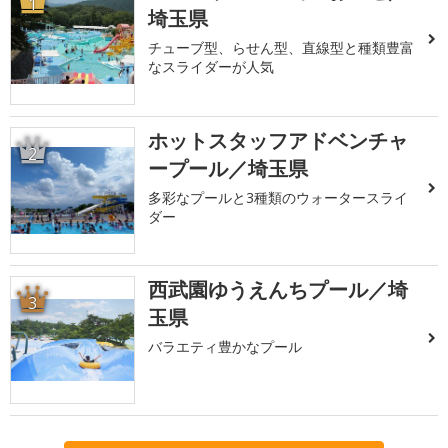
1
埼玉県
チューブ型、らせん型、直線型と種類豊富
なスライダーが人気
ホットスタッフアドベンチャ
2
ープール／埼玉県
多彩なプールと3種類のウォータースライ
ダー
西武園ゆうえんちプール／埼
3
玉県
バラエティ豊かなプール