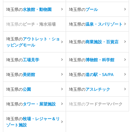
埼玉県の
水族館・動物園
埼玉県の
プール
埼玉県の
ビーチ・海水浴場
埼玉県の
温泉・スパリゾート
埼玉県の
アウトレット・ショ
埼玉県の
商業施設・百貨店
ッピングモール
埼玉県の
工場見学
埼玉県の
博物館・科学館
埼玉県の
美術館
埼玉県の
道の駅・SA/PA
埼玉県の
公園
埼玉県の
アスレチック
埼玉県の
タワー・展望施設
埼玉県の
フードテーマパーク
埼玉県の
牧場・レジャー＆リ
ゾート施設