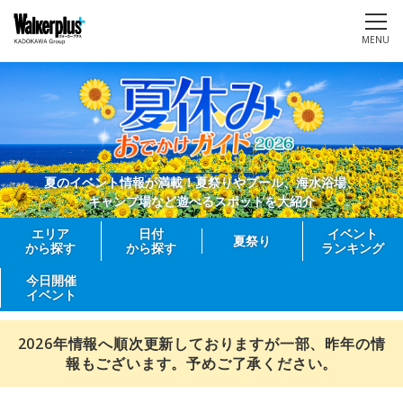
MENU
夏のイベント情報が満載！夏祭りやプール、海水浴場、
キャンプ場など遊べるスポットを大紹介
エリア
日付
イベント
夏祭り
から探す
から探す
ランキング
今日開催
イベント
2026年情報へ順次更新しておりますが一部、昨年の情
報もございます。予めご了承ください。