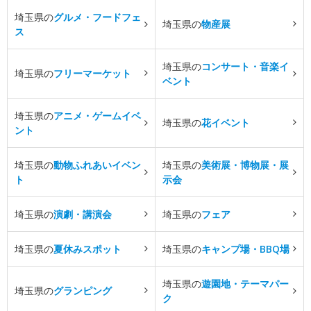
埼玉県の
グルメ・フードフェ
埼玉県の
物産展
ス
埼玉県の
コンサート・音楽イ
埼玉県の
フリーマーケット
ベント
埼玉県の
アニメ・ゲームイベ
埼玉県の
花イベント
ント
埼玉県の
動物ふれあいイベン
埼玉県の
美術展・博物展・展
ト
示会
埼玉県の
演劇・講演会
埼玉県の
フェア
埼玉県の
夏休みスポット
埼玉県の
キャンプ場・BBQ場
埼玉県の
遊園地・テーマパー
埼玉県の
グランピング
ク