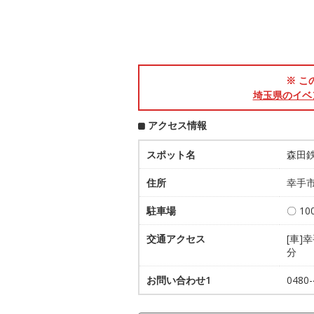
※ こ
埼玉県のイベ
アクセス情報
スポット名
森田
住所
幸手市
駐車場
〇 1
交通アクセス
[車]
分
お問い合わせ1
048