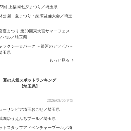
72回 上福岡七夕まつり／埼玉県
林公園 夏まつり・納涼盆踊大会／埼玉
宮夏まつり 第30回東大宮サマーフェス
ィバル／埼玉県
ャラクシー☆パーク －銀河のアソビバ－
埼玉県
もっと見る
夏の人気スポットランキング
【埼玉県】
2026/08/06 更新
ューサンピア埼玉おごせ／埼玉県
武園ゆうえんちプール／埼玉県
ットスタッフアドベンチャープール／埼