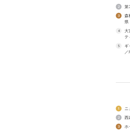
第
2
森
3
県
大
4
テ
ギ
5
／
ニ
1
西
2
ホ
3