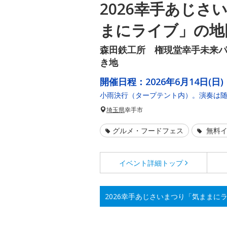
2026幸手あじさ
まにライブ」の地
森田鉄工所 権現堂幸手未来パ
き地
開催日程：
2026年6月14日(日)
小雨決行（タープテント内）。演奏は
埼玉県
幸手市
グルメ・フードフェス
無料イ
イベント詳細
トップ
2026幸手あじさいまつり「気ままに