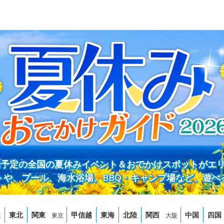
開催予定の全国の夏休みイベント＆おでかけスポットがエ
トや、プール、海水浴場、BBQ・キャンプ場など、遊べ
道
東北
関東
甲信越
東海
北陸
関西
中国
四国
東京
大阪