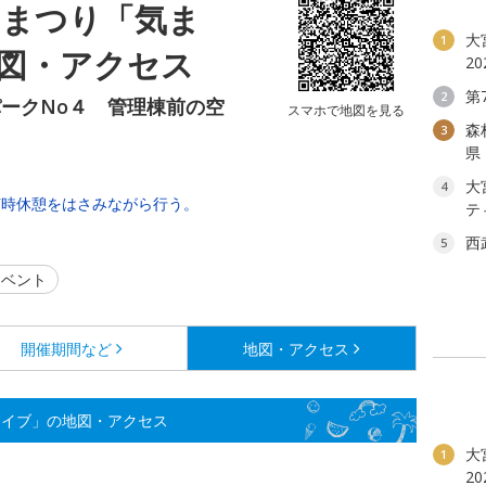
いまつり「気ま
大
1
図・アクセス
2
第
2
ークNo４ 管理棟前の空
スマホで地図を見る
森
3
県
大
4
随時休憩をはさみながら行う。
テ
西
5
ベント
開催期間など
地図・アクセス
ライブ」の地図・アクセス
大
1
2