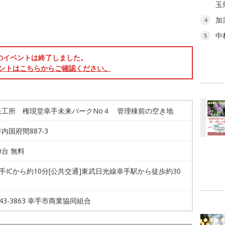
玉
加
4
中
5
のイベントは終了しました。
ントはこちらからご確認ください。
鉄工所 権現堂幸手未来パークNo４ 管理棟前の空き地
内国府間887-3
00台 無料
幸手ICから約10分[公共交通]東武日光線幸手駅から徒歩約30
0-43-3863 幸手市商業協同組合