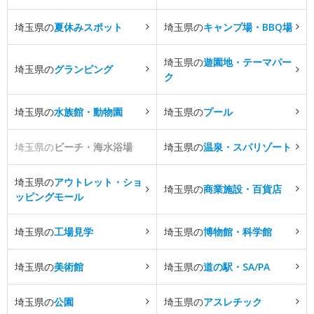
埼玉県の
夏休みスポット
埼玉県の
キャンプ場・BBQ場
埼玉県の
遊園地・テーマパー
埼玉県の
グランピング
ク
埼玉県の
水族館・動物園
埼玉県の
プール
埼玉県の
ビーチ・海水浴場
埼玉県の
温泉・スパリゾート
埼玉県の
アウトレット・ショ
埼玉県の
商業施設・百貨店
ッピングモール
埼玉県の
工場見学
埼玉県の
博物館・科学館
埼玉県の
美術館
埼玉県の
道の駅・SA/PA
埼玉県の
公園
埼玉県の
アスレチック