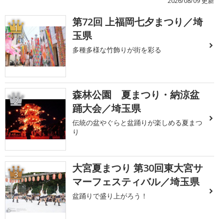
2026/08/09 更新
第72回 上福岡七夕まつり／埼
1
玉県
多種多様な竹飾りが街を彩る
森林公園 夏まつり・納涼盆
2
踊大会／埼玉県
伝統の盆やぐらと盆踊りが楽しめる夏まつ
り
大宮夏まつり 第30回東大宮サ
3
マーフェスティバル／埼玉県
盆踊りで盛り上がろう！