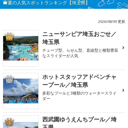
夏の人気スポットランキング【埼玉県】
2026/08/09 更新
ニューサンピア埼玉おごせ／
1
埼玉県
チューブ型、らせん型、直線型と種類豊富
なスライダーが人気
ホットスタッフアドベンチャ
2
ープール／埼玉県
多彩なプールと3種類のウォータースライ
ダー
西武園ゆうえんちプール／埼
3
玉県