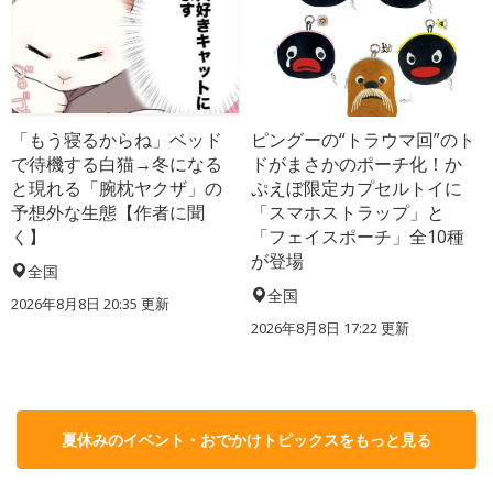
「もう寝るからね」ベッド
ピングーの“トラウマ回”のト
で待機する白猫→冬になる
ドがまさかのポーチ化！か
と現れる「腕枕ヤクザ」の
ぷえぼ限定カプセルトイに
予想外な生態【作者に聞
「スマホストラップ」と
く】
「フェイスポーチ」全10種
が登場
全国
全国
2026年8月8日 20:35
更新
2026年8月8日 17:22
更新
夏休みのイベント・おでかけトピックスをもっと見る