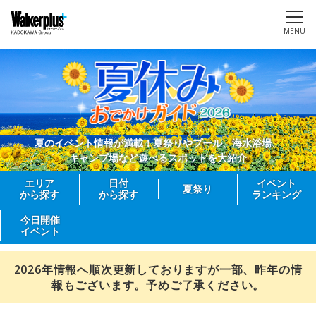
MENU
夏のイベント情報が満載！夏祭りやプール、海水浴場、
キャンプ場など遊べるスポットを大紹介
エリア
日付
イベント
夏祭り
から探す
から探す
ランキング
今日開催
イベント
2026年情報へ順次更新しておりますが一部、昨年の情
報もございます。予めご了承ください。