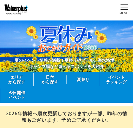
MENU
夏のイベント情報が満載！夏祭りやプール、海水浴場、
キャンプ場など遊べるスポットを大紹介
エリア
日付
イベント
夏祭り
から探す
から探す
ランキング
今日開催
イベント
2026年情報へ順次更新しておりますが一部、昨年の情
報もございます。予めご了承ください。