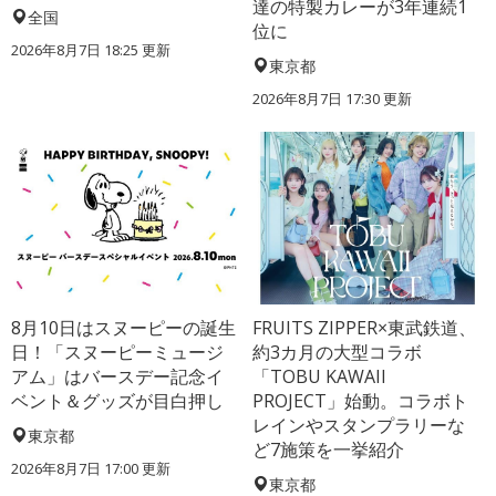
達の特製カレーが3年連続1
全国
位に
2026年8月7日 18:25
更新
東京都
2026年8月7日 17:30
更新
8月10日はスヌーピーの誕生
FRUITS ZIPPER×東武鉄道、
日！「スヌーピーミュージ
約3カ月の大型コラボ
アム」はバースデー記念イ
「TOBU KAWAII
ベント＆グッズが目白押し
PROJECT」始動。コラボト
レインやスタンプラリーな
東京都
ど7施策を一挙紹介
2026年8月7日 17:00
更新
東京都