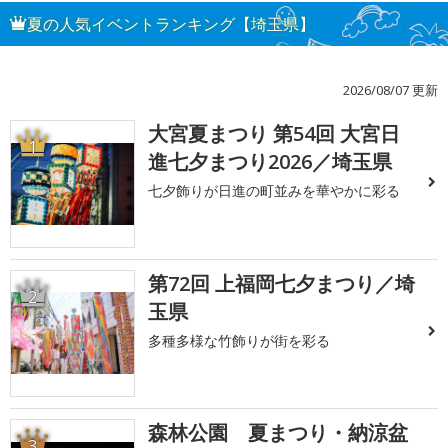
夏の人気イベントランキング【埼玉県】
2026/08/07 更新
大宮夏まつり 第54回 大宮日
1
進七夕まつり2026／埼玉県
七夕飾りが日進の町並みを華やかに彩る
第72回 上福岡七夕まつり／埼
2
玉県
多種多様な竹飾りが街を彩る
森林公園 夏まつり・納涼盆
3