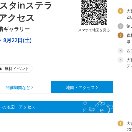
スタinステラ
大
1
アクセス
2
第
2
階ギャラリー
スマホで地図を見る
森
3
・8月22日(土)
県
西
4
大
5
テ
無料イベント
開催期間など
地図・アクセス
トの地図・アクセス
大
1
2