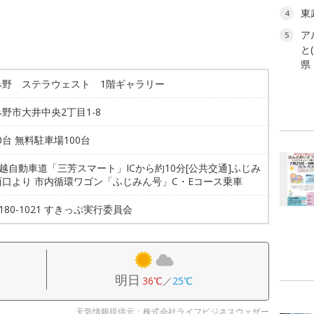
東
4
ア
5
と
県
み野 ステラウェスト 1階ギャラリー
野市大井中央2丁目1-8
00台 無料駐車場100台
関越自動車道「三芳スマート」ICから約10分[公共交通]ふじみ
西口より 市内循環ワゴン「ふじみん号」C・Eコース乗車
-6180-1021 すきっぷ実行委員会
明日
36℃
／
25℃
天気情報提供元：株式会社ライフビジネスウェザー