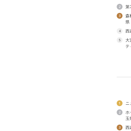
第
2
森
3
県
西
4
大
5
テ
ニ
1
ホ
2
玉
西
3