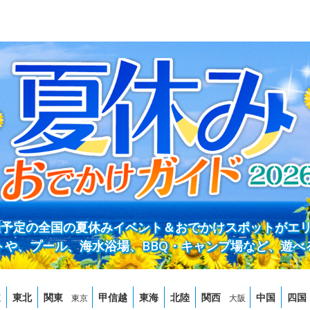
開催予定の全国の夏休みイベント＆おでかけスポットがエ
トや、プール、海水浴場、BBQ・キャンプ場など、遊べ
道
東北
関東
甲信越
東海
北陸
関西
中国
四国
東京
大阪