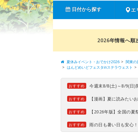
日付から探す
エ
2026年情報へ
夏休みイベント・おでかけ2026
関東の
はんどめいどフェスタinステラウェスト
今週末8/8(土)～8/9
おすすめ
【漫画】夏に読みたい
おすすめ
【2026年版】全国の
おすすめ
雨の日も暑い日も安心
おすすめ