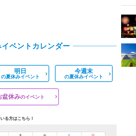
みイベントカレンダー
明日
今週末
の
夏休みイベント
の
夏休みイベント
お盆休み
の
イベント
ている方はこちら！
木
金
土
日