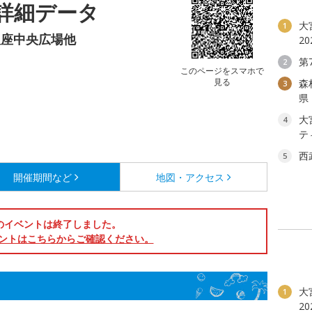
詳細データ
大
1
銀座中央広場他
2
第
2
このページをスマホで
見る
森
3
県
大
4
テ
西
5
開催期間など
地図・アクセス
のイベントは終了しました。
ントはこちらからご確認ください。
大
1
2