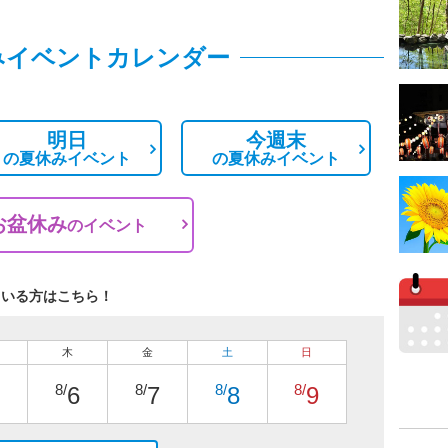
みイベントカレンダー
明日
今週末
の
夏休みイベント
の
夏休みイベント
お盆休み
の
イベント
ている方はこちら！
木
金
土
日
8/
8/
8/
8/
6
7
8
9