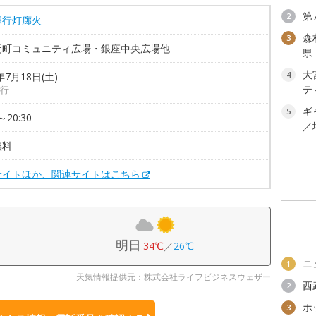
第
2
澤行灯廊火
森
3
元町コミュニティ広場・銀座中央広場他
県
大
4
年7月18日(土)
テ
行
ギ
5
～20:30
／
無料
サイトほか、関連サイトはこちら
明日
34℃
／
26℃
ニ
1
天気情報提供元：株式会社ライフビジネスウェザー
西
2
ホ
3