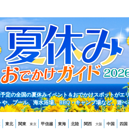
開催予定の全国の夏休みイベント＆おでかけスポットがエ
トや、プール、海水浴場、BBQ・キャンプ場など、遊べ
道
東北
関東
甲信越
東海
北陸
関西
中国
四国
東京
大阪