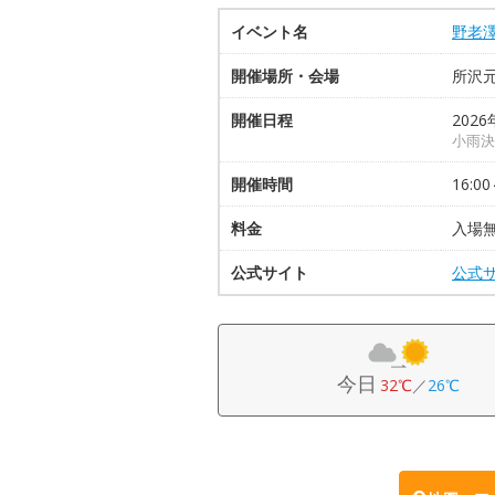
イベント名
野老
開催場所・会場
所沢
開催日程
2026
小雨決
開催時間
16:00
料金
入場
公式サイト
公式
今日
32℃
／
26℃