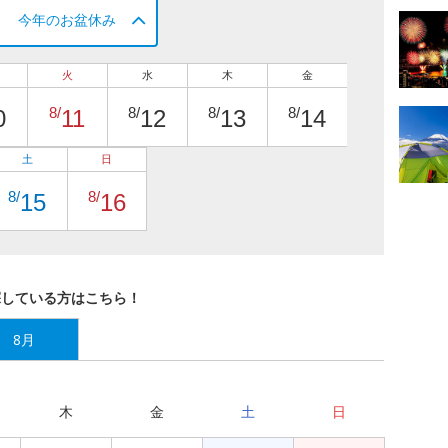
今年のお盆休み
火
水
木
金
8/
8/
8/
8/
0
11
12
13
14
土
日
8/
8/
15
16
探している方はこちら！
8月
木
金
土
日