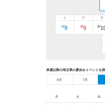
土
日
月
8/
8/
8/
8
9
1
来週以降の埼玉県の夏休みイベントを
6月
7月
月
火
水