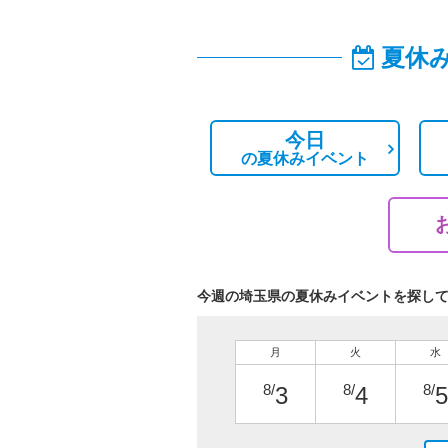
夏休
今日
の
夏休みイベント
今週の埼玉県の夏休みイベントを探し
月
火
水
8/
8/
8/
3
4
5