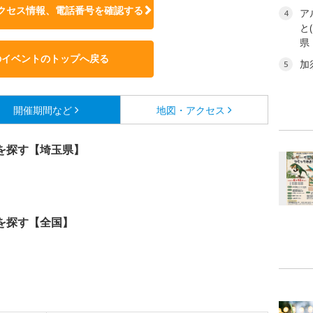
クセス情報、電話番号を確認する
ア
4
と
県
のイベントのトップへ戻る
加
5
開催期間など
地図・アクセス
を探す【埼玉県】
を探す【全国】