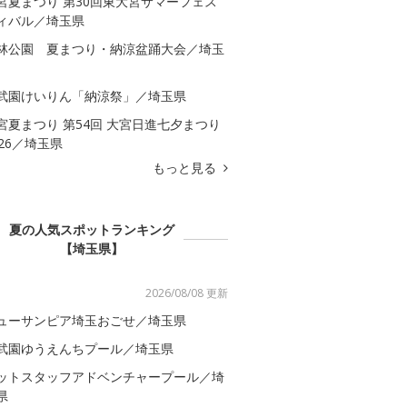
宮夏まつり 第30回東大宮サマーフェス
ィバル／埼玉県
林公園 夏まつり・納涼盆踊大会／埼玉
武園けいりん「納涼祭」／埼玉県
宮夏まつり 第54回 大宮日進七夕まつり
026／埼玉県
もっと見る
夏の人気スポットランキング
【埼玉県】
2026/08/08 更新
ューサンピア埼玉おごせ／埼玉県
武園ゆうえんちプール／埼玉県
ットスタッフアドベンチャープール／埼
県