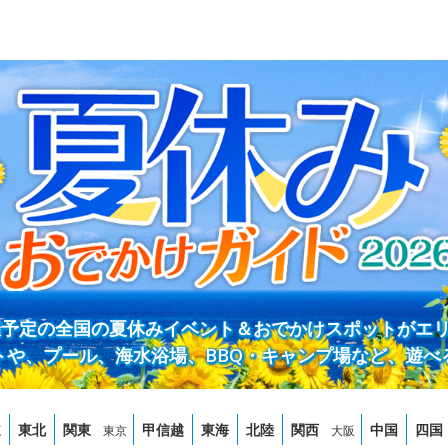
開催予定の全国の夏休みイベント＆おでかけスポットがエ
トや、プール、海水浴場、BBQ・キャンプ場など、遊べ
道
東北
関東
甲信越
東海
北陸
関西
中国
四国
東京
大阪