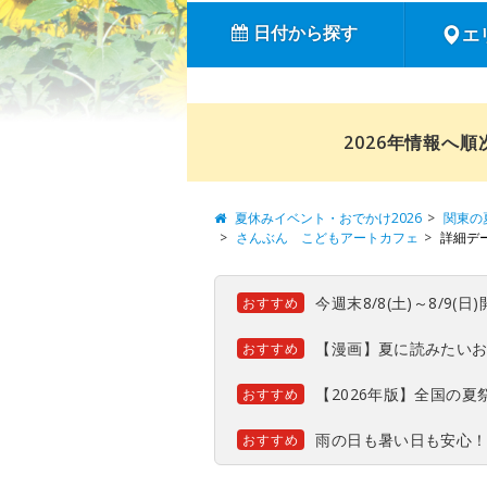
日付から探す
エ
2026年情報へ
夏休みイベント・おでかけ2026
関東の
さんぶん こどもアートカフェ
詳細デ
今週末8/8(土)～8/9
おすすめ
【漫画】夏に読みたい
おすすめ
【2026年版】全国の
おすすめ
雨の日も暑い日も安心
おすすめ