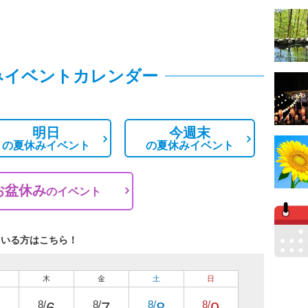
みイベントカレンダー
明日
今週末
の
夏休みイベント
の
夏休みイベント
お盆休み
の
イベント
ている方はこちら！
木
金
土
日
8/
8/
8/
8/