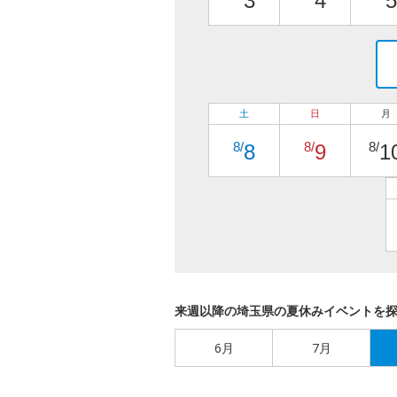
3
4
5
土
日
月
8/
8/
8/
8
9
1
来週以降の埼玉県の夏休みイベントを
6月
7月