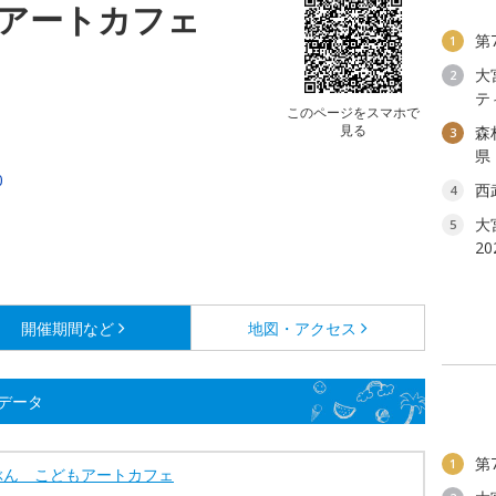
アートカフェ
第
1
大
2
テ
このページをスマホで
見る
森
3
県
0
西
4
大
5
2
開催期間など
地図・アクセス
データ
第
1
ぶん こどもアートカフェ