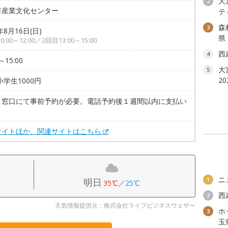
大
2
市産業文化センター
テ
森
3
年8月16日(日)
県
0:00～12:00／2回目13:00～15:00
西
4
～15:00
大
5
2
小学生1000円
・窓口にて事前予約が必要。電話予約後１週間以内に支払い
サイトほか、関連サイトはこちら
ニ
1
明日
35℃
／
25℃
西
2
天気情報提供元：株式会社ライフビジネスウェザー
ホ
3
玉