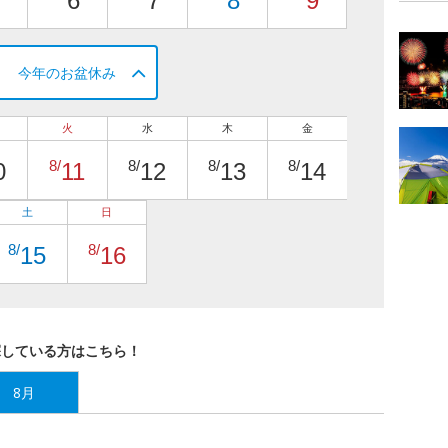
6
7
8
9
今年のお盆休み
火
水
木
金
8/
8/
8/
8/
0
11
12
13
14
土
日
8/
8/
15
16
探している方はこちら！
8月